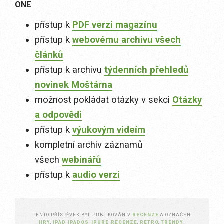
ONE
přístup k
PDF verzi magazínu
přístup k
webovému archivu všech
článků
přístup k archivu
týdenních přehledů
novinek Moštárna
možnost pokládat otázky v sekci
Otázky
a odpovědi
přístup k
výukovým videím
kompletní archiv záznamů
všech
webinářů
přístup k
audio verzi
TENTO PŘÍSPĚVEK BYL PUBLIKOVÁN V
RECENZE
A OZNAČEN
HRY
,
IPAD
,
IPADOS
,
IPURE
,
RECENZE
,
RETRO
,
TRENDY
.