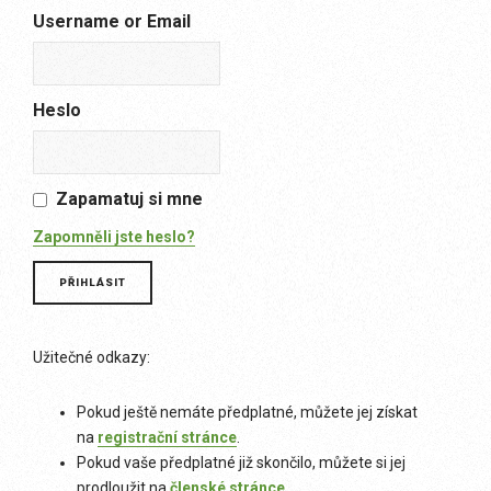
Username or Email
Heslo
Zapamatuj si mne
Zapomněli jste heslo?
Užitečné odkazy:
Pokud ještě nemáte předplatné, můžete jej získat
na
registrační stránce
.
Pokud vaše předplatné již skončilo, můžete si jej
prodloužit na
členské stránce
.