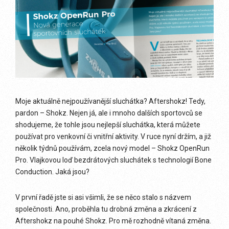
Moje aktuálně nejpoužívanější sluchátka? Aftershokz! Tedy,
pardon – Shokz. Nejen já, ale i mnoho dalších sportovců se
shodujeme, že tohle jsou nejlepší sluchátka, která můžete
používat pro venkovní či vnitřní aktivity. V ruce nyní držím, a již
několik týdnů používám, zcela nový model – Shokz OpenRun
Pro. Vlajkovou loď bezdrátových sluchátek s technologií Bone
Conduction. Jaká jsou?
V první řadě jste si asi všimli, že se něco stalo s názvem
společnosti. Ano, proběhla tu drobná změna a zkrácení z
Aftershokz na pouhé Shokz. Pro mě rozhodně vítaná změna.