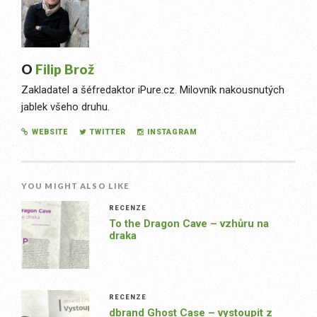
O
Filip Brož
Zakladatel a šéfredaktor iPure.cz. Milovník nakousnutých
jablek všeho druhu.
WEBSITE
TWITTER
INSTAGRAM
YOU MIGHT ALSO LIKE
RECENZE
To the Dragon Cave – vzhůru na
draka
RECENZE
dbrand Ghost Case – vystoupit z