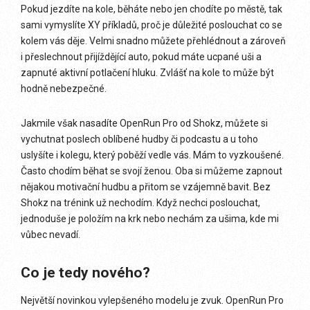
Pokud jezdíte na kole, běháte nebo jen chodíte po městě, tak
sami vymyslíte XY příkladů, proč je důležité poslouchat co se
kolem vás děje. Velmi snadno můžete přehlédnout a zároveň
i přeslechnout přijíždějící auto, pokud máte ucpané uši a
zapnuté aktivní potlačení hluku. Zvlášť na kole to může být
hodně nebezpečné.
Jakmile však nasadíte OpenRun Pro od Shokz, můžete si
vychutnat poslech oblíbené hudby či podcastu a u toho
uslyšíte i kolegu, který poběží vedle vás. Mám to vyzkoušené.
Často chodím běhat se svojí ženou. Oba si můžeme zapnout
nějakou motivační hudbu a přitom se vzájemně bavit. Bez
Shokz na trénink už nechodím. Když nechci poslouchat,
jednoduše je položím na krk nebo nechám za ušima, kde mi
vůbec nevadí.
Co je tedy nového?
Největší novinkou vylepšeného modelu je zvuk. OpenRun Pro