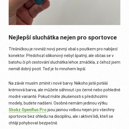
Nejlepší sluchátka nejen pro sportovce
Třešničkou je rovněž nový pevný obal s poutkem pro nabíjecí
konektor. Předchozí silikonový nebyl špatný, ale občas se v
batohu či při cestování sluchátka lehce zmáčkla, z čehož jsem
neměl dobrý pocit. Teď je to mnohem lepší.
Na závěr musím zmínit i nové barvy. Někoho jistě potěší
krémová barva, ale můžete sáhnout i po černé nebo pohledné
modré variantě. Pokud máte zkušenosti s předchozími
modely, budete nadšeni. Osobně nemám jedinou výtku.
Shokz OpenRun Pro
jsou jasnou volbou nejen pro všechny
sportovce bez ohledu na disciplínu, ale i aktivní lidi, kteří se
chtějí pohybovat bezpečně.