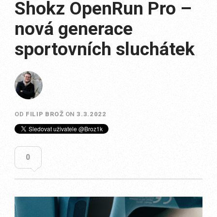
Shokz OpenRun Pro –
nová generace
sportovních sluchátek
OD
FILIP BROŽ
ON
3.3.2022
0