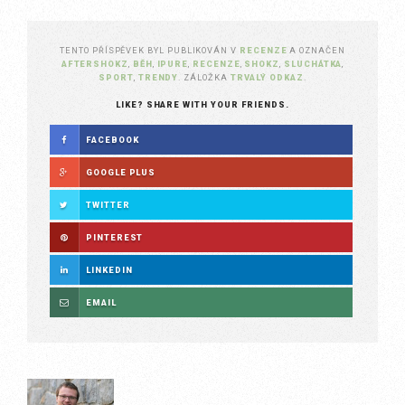
TENTO PŘÍSPĚVEK BYL PUBLIKOVÁN V
RECENZE
A OZNAČEN
AFTERSHOKZ
,
BĚH
,
IPURE
,
RECENZE
,
SHOKZ
,
SLUCHÁTKA
,
SPORT
,
TRENDY
. ZÁLOŽKA
TRVALÝ ODKAZ
.
LIKE? SHARE WITH YOUR FRIENDS.
FACEBOOK
GOOGLE PLUS
TWITTER
PINTEREST
LINKEDIN
EMAIL