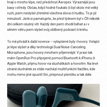
hrají o mnoho lépe, než předchozí Aeropex. Výraznější jsou
basy i středy. Občas, když hodně foukalo či byl okolo mě velký
ruch, jsem neslyšel zřetelně všechna slova či hudbu. To je již
minulostí. Jistě si pamatujete, že před týdnem byl v ČR několik
dní celkem slušný vítr. Každý den jsem chodil běhat a i v
silném větru jsem slyšel svůj oblíbený podcast či knihu.
To mě přivádí k další novince – vylepšené byly i hovory. Volající
je lépe slyšet a díky technologii Dual Noise-Canceling
Microphone, jsou hovory mnohem příjemnější. V praxi tak
mám OpenRun Pro připojené pomocí Bluetooth k iPhonu či
Apple Watch, přijmu hovor na sluchátkách a hovořím. Na levé
straně sluchátek se stále nachází multifunkční tlačítko, kde
mohu mimo jiné spustit Siri, přepnout písničku a tak dále.