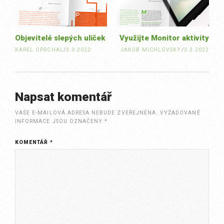
Objevitelé slepých uliček
Využijte Monitor aktivity
KAREL OPRCHAL
/
3.3.2022
JAKUB MICHLOVSKÝ
/
3.3.2022
Napsat komentář
VAŠE E-MAILOVÁ ADRESA NEBUDE ZVEŘEJNĚNA.
VYŽADOVANÉ
INFORMACE JSOU OZNAČENY
*
KOMENTÁŘ
*