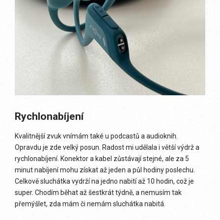
Rychlonabíjení
Kvalitnější zvuk vnímám také u podcastů a audioknih.
Opravdu je zde velký posun. Radost mi udělala i větší výdrž a
rychlonabíjení. Konektor a kabel zůstávají stejné, ale za 5
minut nabíjení mohu získat až jeden a půl hodiny poslechu.
Celkově sluchátka vydrží na jedno nabití až 10 hodin, což je
super. Chodím běhat až šestkrát týdně, a nemusím tak
přemýšlet, zda mám či nemám sluchátka nabitá.