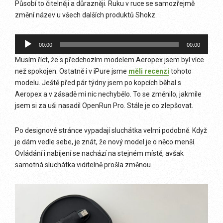
Působí to čitelněji a důrazněji. Ruku v ruce se samozřejmě
změní název u všech dalších produktů Shokz.
Audio
00:00
00:00
přehrávač
Musím říct, že s předchozím modelem Aeropex jsem byl více
než spokojen. Ostatně i v iPure jsme
měli recenzi
tohoto
modelu. Ještě před pár týdny jsem po kopcích běhal s
Aeropex a v zásadě mi nic nechybělo. To se změnilo, jakmile
jsem si za uši nasadil OpenRun Pro. Stále je co zlepšovat.
Po designové stránce vypadají sluchátka velmi podobně. Když
je dám vedle sebe, je znát, že nový model je o něco menší.
Ovládání i nabíjení se nachází na stejném místě, avšak
samotná sluchátka viditelně prošla změnou.