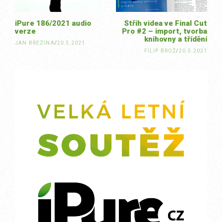
iPure 186/2021 audio
Střih videa ve Final Cut
verze
Pro #2 – import, tvorba
knihovny a třídění
JAN BŘEZINA
/
20.5.2021
FILIP BROŽ
/
20.5.2021