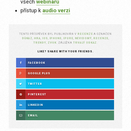
všech
webinářů
přístup k
audio verzi
TENTO PŘÍSPĚVEK BYL PUBLIKOVÁN V
RECENZE
A OZNAČEN
DŮKAZ
,
HRA
,
IOS
,
IPHONE
,
IPURE
,
NEVIDOMÝ
,
RECENZE
,
TRENDY
,
ZVUK
. ZÁLOŽKA
TRVALÝ ODKAZ
.
LIKE? SHARE WITH YOUR FRIENDS.
FACEBOOK
GOOGLE PLUS
TWITTER
PINTEREST
LINKEDIN
EMAIL