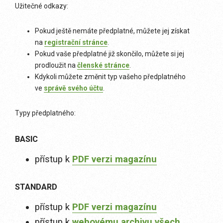
Užitečné odkazy:
Pokud ještě nemáte předplatné, můžete jej získat
na
registrační stránce
.
Pokud vaše předplatné již skončilo, můžete si jej
prodloužit na
členské stránce
.
Kdykoli můžete změnit typ vašeho předplatného
ve
správě svého účtu
.
Typy předplatného:
BASIC
přístup k
PDF verzi magazínu
STANDARD
přístup k
PDF verzi magazínu
přístup k
webovému archivu všech