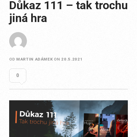
Důkaz 111 – tak trochu
jiná hra
OD
MARTIN ADÁMEK
ON
20.5.2021
0