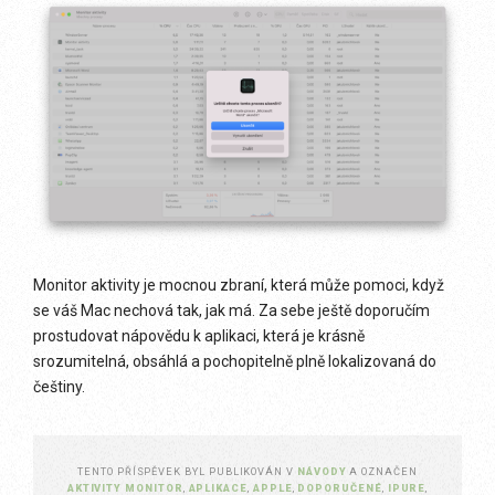
Monitor aktivity je mocnou zbraní, která může pomoci, když
se váš Mac nechová tak, jak má. Za sebe ještě doporučím
prostudovat nápovědu k aplikaci, která je krásně
srozumitelná, obsáhlá a pochopitelně plně lokalizovaná do
češtiny.
TENTO PŘÍSPĚVEK BYL PUBLIKOVÁN V
NÁVODY
A OZNAČEN
AKTIVITY MONITOR
,
APLIKACE
,
APPLE
,
DOPORUČENÉ
,
IPURE
,