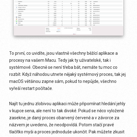
To první, co uvidíte, jsou vlastně všechny běžící aplikace a
procesy na vašem Macu. Tedy jak ty uživatelské, tak i
systémové. Obecně se není třeba bát, nemáte tu moc co
rozbít. Když náhodou utnete nějaký systémový proces, tak jej
macOS většinou zapne sám, pokud to nepůjde, všechno
vyřeší restart počítače.
Najít tu jednu zlobivou aplikaci může připomínat hledání jehly
v kupce sena, ale není to tak divoké. Pokud se něco vyloženě
zasekne, je daný proces obarvený červeně a v závorce za
názvem je uvedeno, že neodpovídá. Potom stačí pravé
tlačítko myši a proces jednoduše ukončit. Pak můžete zkusit