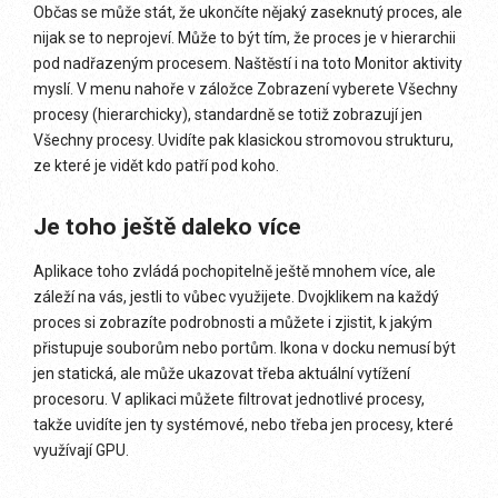
Občas se může stát, že ukončíte nějaký zaseknutý proces, ale
nijak se to neprojeví. Může to být tím, že proces je v hierarchii
pod nadřazeným procesem. Naštěstí i na toto Monitor aktivity
myslí. V menu nahoře v záložce Zobrazení vyberete Všechny
procesy (hierarchicky), standardně se totiž zobrazují jen
Všechny procesy. Uvidíte pak klasickou stromovou strukturu,
ze které je vidět kdo patří pod koho.
Je toho ještě daleko více
Aplikace toho zvládá pochopitelně ještě mnohem více, ale
záleží na vás, jestli to vůbec využijete. Dvojklikem na každý
proces si zobrazíte podrobnosti a můžete i zjistit, k jakým
přistupuje souborům nebo portům. Ikona v docku nemusí být
jen statická, ale může ukazovat třeba aktuální vytížení
procesoru. V aplikaci můžete filtrovat jednotlivé procesy,
takže uvidíte jen ty systémové, nebo třeba jen procesy, které
využívají GPU.