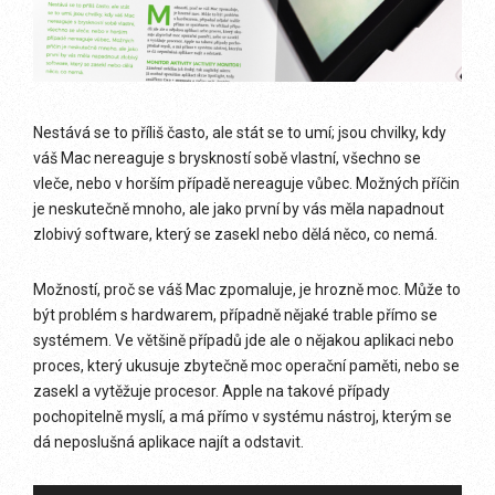
Nestává se to příliš často, ale stát se to umí; jsou chvilky, kdy
váš Mac nereaguje s bryskností sobě vlastní, všechno se
vleče, nebo v horším případě nereaguje vůbec. Možných příčin
je neskutečně mnoho, ale jako první by vás měla napadnout
zlobivý software, který se zasekl nebo dělá něco, co nemá.
Možností, proč se váš Mac zpomaluje, je hrozně moc. Může to
být problém s hardwarem, případně nějaké trable přímo se
systémem. Ve většině případů jde ale o nějakou aplikaci nebo
proces, který ukusuje zbytečně moc operační paměti, nebo se
zasekl a vytěžuje procesor. Apple na takové případy
pochopitelně myslí, a má přímo v systému nástroj, kterým se
dá neposlušná aplikace najít a odstavit.