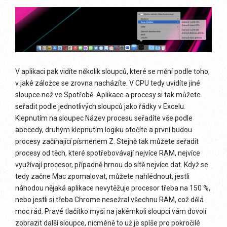
V aplikaci pak vidíte několik sloupců, které se mění podle toho,
v jaké záložce se zrovna nacházíte. V CPU tedy uvidíte jiné
sloupce než ve Spotřebě. Aplikace a procesy si tak můžete
seřadit podle jednotlivých sloupců jako řádky v Excelu.
Klepnutím na sloupec Název procesu seřadíte vše podle
abecedy, druhým klepnutím logiku otočíte a první budou
procesy začínající písmenem Z. Stejně tak můžete seřadit
procesy od těch, které spotřebovávají nejvíce RAM, nejvíce
využívají procesor, případně hrnou do sítě nejvíce dat. Když se
tedy začne Mac zpomalovat, můžete nahlédnout, jestli
náhodou nějaká aplikace nevytěžuje procesor třeba na 150 %,
nebo jestli si třeba Chrome nesežral všechnu RAM, což dělá
moc rád. Pravé tlačítko myši na jakémkoli sloupci vám dovolí
zobrazit další sloupce, nicméně to už je spíše pro pokročilé