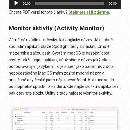
Audio
00:00
00:00
přehrávač
Chcete PDF verzi tohoto článku?
Stáhněte si ji zdarma
.
Monitor aktivity (Activity Monitor)
Záměrně uvádím jak český, tak anglický název. Já osobně
spouštím aplikaci skrze Spotlight, tedy zmáčknu Cmd +
mezerník a začnu psát. Systém macOS je naštěstí dost
chytrý, takže najde aplikaci, ať už píšete název jakýmkoli
podporovaným jazykem. To je super, jako pamětník z dob
nepočeštěného Mac OS mám zažité mnohé názvy v
angličtině a ty české jsem nějak nevstřebal. Aplikace se dá
pochopitelně spustit i z Finderu, kde najde složku s aplikacemi,
pak otevřete složku Utility a tady najdete Monitor aktivity.