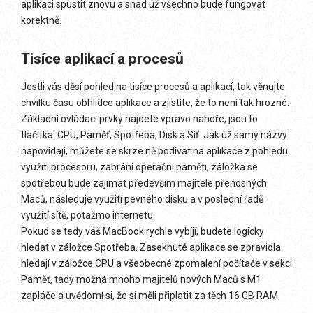
aplikaci spustit znovu a snad už všechno bude fungovat
korektně.
Tisíce aplikací a procesů
Jestli vás děsí pohled na tisíce procesů a aplikací, tak věnujte
chvilku času obhlídce aplikace a zjistíte, že to není tak hrozné.
Základní ovládací prvky najdete vpravo nahoře, jsou to
tlačítka: CPU, Paměť, Spotřeba, Disk a Síť. Jak už samy názvy
napovídají, můžete se skrze ně podívat na aplikace z pohledu
využití procesoru, zabrání operační paměti, záložka se
spotřebou bude zajímat především majitele přenosných
Maců, následuje využití pevného disku a v poslední řadě
využití sítě, potažmo internetu.
Pokud se tedy váš MacBook rychle vybíjí, budete logicky
hledat v záložce Spotřeba. Zaseknuté aplikace se zpravidla
hledají v záložce CPU a všeobecné zpomalení počítače v sekci
Paměť, tady možná mnoho majitelů nových Maců s M1
zapláče a uvědomí si, že si měli připlatit za těch 16 GB RAM.