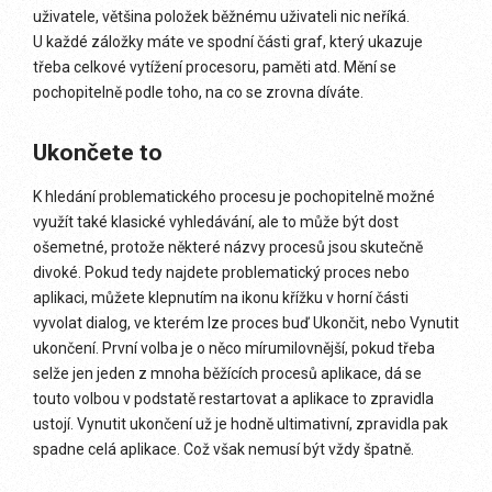
uživatele, většina položek běžnému uživateli nic neříká.
U každé záložky máte ve spodní části graf, který ukazuje
třeba celkové vytížení procesoru, paměti atd. Mění se
pochopitelně podle toho, na co se zrovna díváte.
Ukončete to
K hledání problematického procesu je pochopitelně možné
využít také klasické vyhledávání, ale to může být dost
ošemetné, protože některé názvy procesů jsou skutečně
divoké. Pokud tedy najdete problematický proces nebo
aplikaci, můžete klepnutím na ikonu křížku v horní části
vyvolat dialog, ve kterém lze proces buď Ukončit, nebo Vynutit
ukončení. První volba je o něco mírumilovnější, pokud třeba
selže jen jeden z mnoha běžících procesů aplikace, dá se
touto volbou v podstatě restartovat a aplikace to zpravidla
ustojí. Vynutit ukončení už je hodně ultimativní, zpravidla pak
spadne celá aplikace. Což však nemusí být vždy špatně.