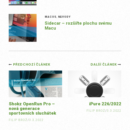
MACOS
,
NÁVODY
Sidecar – rozšiřte plochu svému
Macu
Post
PŘEDCHOZÍ ČLÁNEK
DALŠÍ ČLÁNEK
navigation
Shokz OpenRun Pro –
iPure 226/2022
nová generace
FILIP BROŽ
/
3.3.2022
sportovních sluchátek
FILIP BROŽ
/
3.3.2022