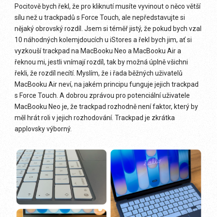
Pocitově bych řekl, že pro kliknutí musíte vyvinout o něco větší
sílu než u trackpadů s Force Touch, ale nepředstavujte si
nějaký obrovský rozdíl. Jsem si téměř jistý, že pokud bych vzal
10 náhodných kolemjdoucích u iStores a řekl bych jim, ať si
vyzkouší trackpad na MacBooku Neo a MacBooku Air a
řeknou mi, jestli vnímají rozdíl, tak by možná úplně všichni
řekli, že rozdíl necítí. Myslím, že i řada běžných uživatelů
MacBooku Air neví, na jakém principu funguje jejich trackpad
s Force Touch. A dobrou zprávou pro potenciální uživatele
MacBooku Neo je, že trackpad rozhodně není faktor, který by
měl hrát roli v jejich rozhodování. Trackpad je zkrátka
applovsky výborný.