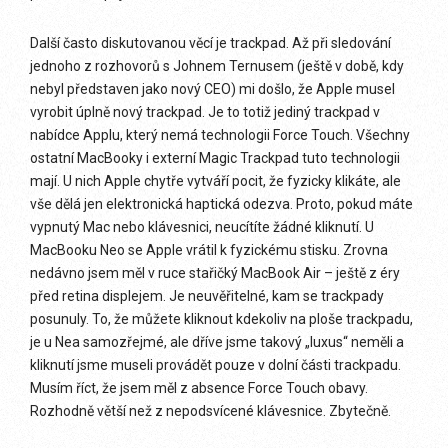
Další často diskutovanou věcí je trackpad. Až při sledování
jednoho z rozhovorů s Johnem Ternusem (ještě v době, kdy
nebyl představen jako nový CEO) mi došlo, že Apple musel
vyrobit úplně nový trackpad. Je to totiž jediný trackpad v
nabídce Applu, který nemá technologii Force Touch. Všechny
ostatní MacBooky i externí Magic Trackpad tuto technologii
mají. U nich Apple chytře vytváří pocit, že fyzicky klikáte, ale
vše dělá jen elektronická haptická odezva. Proto, pokud máte
vypnutý Mac nebo klávesnici, neucítíte žádné kliknutí. U
MacBooku Neo se Apple vrátil k fyzickému stisku. Zrovna
nedávno jsem měl v ruce stařičký MacBook Air – ještě z éry
před retina displejem. Je neuvěřitelné, kam se trackpady
posunuly. To, že můžete kliknout kdekoliv na ploše trackpadu,
je u Nea samozřejmé, ale dříve jsme takový „luxus“ neměli a
kliknutí jsme museli provádět pouze v dolní části trackpadu.
Musím říct, že jsem měl z absence Force Touch obavy.
Rozhodně větší než z nepodsvícené klávesnice. Zbytečně.