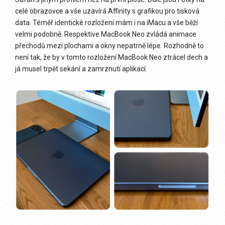
celé obrazovce a vše uzavírá Affinity s grafikou pro tisková
data. Téměř identické rozložení mám i na iMacu a vše běží
velmi podobně. Respektive MacBook Neo zvládá animace
přechodů mezi plochami a okny nepatrně lépe. Rozhodně to
není tak, že by v tomto rozložení MacBook Neo ztrácel dech a
já musel trpět sekání a zamrznutí aplikací.