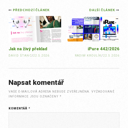
Post
PŘEDCHOZÍ ČLÁNEK
DALŠÍ ČLÁNEK
navigation
Jak na živý překlad
iPure 442/2026
DAVID ŠTANC
/
22.5.2026
RADIM KROULÍK
/
22.5.2026
Napsat komentář
VAŠE E-MAILOVÁ ADRESA NEBUDE ZVEŘEJNĚNA.
VYŽADOVANÉ
INFORMACE JSOU OZNAČENY
*
KOMENTÁŘ
*