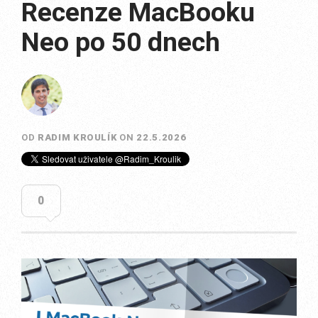
Recenze MacBooku
Neo po 50 dnech
OD
RADIM KROULÍK
ON
22.5.2026
0