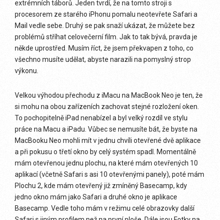
extrémních táborů. Jeden tvrdí, že na tomto stroji s
procesorem ze starého iPhonu pomalu neotevřete Safari a
Mail vedle sebe. Druhý se pak snaží ukázat, že můžete bez
problémů stříhat celovečerní film. Jak to tak bývá, pravda je
někde uprostřed. Musím říct, že jsem překvapen z toho, co
všechno musíte udělat, abyste narazili na pomyslný strop
výkonu.
Velkou výhodou přechodu z iMacu na MacBook Neo je ten, že
si mohu na obou zařízeních zachovat stejné rozložení oken.
To pochopitelně iPad nenabízel a byl velký rozdíl ve stylu
práce na Macu a iPadu. Vůbec se nemusíte bát, že byste na
MacBooku Neo mohli mít v jednu chvíli otevřené dvě aplikace
a při pokusu o třetí okno by celý systém spadl. Momentálně
mám otevřenou jednu plochu, na které mám otevřených 10
aplikací (včetně Safari s asi 10 otevřenými panely), poté mám
Plochu 2, kde mám otevřený již zmíněný Basecamp, kdy
jedno okno mám jako Safari a druhé okno je aplikace
Basecamp. Vedle toho mám v režimu celé obrazovky další
Safari s jiným profilem než na první ploše. Dále jsou Fotky na