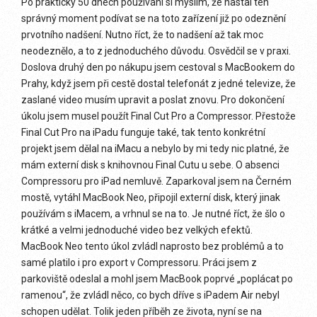
Po prakticky 50 dnech používání si myslím, že nastal ten
správný moment podívat se na toto zařízení již po odeznění
prvotního nadšení. Nutno říct, že to nadšení až tak moc
neodeznělo, a to z jednoduchého důvodu. Osvědčil se v praxi.
Doslova druhý den po nákupu jsem cestoval s MacBookem do
Prahy, když jsem při cestě dostal telefonát z jedné televize, že
zaslané video musím upravit a poslat znovu. Pro dokončení
úkolu jsem musel použít Final Cut Pro a Compressor. Přestože
Final Cut Pro na iPadu funguje také, tak tento konkrétní
projekt jsem dělal na iMacu a nebylo by mi tedy nic platné, že
mám externí disk s knihovnou Final Cutu u sebe. O absenci
Compressoru pro iPad nemluvě. Zaparkoval jsem na Černém
mostě, vytáhl MacBook Neo, připojil externí disk, který jinak
používám s iMacem, a vrhnul se na to. Je nutné říct, že šlo o
krátké a velmi jednoduché video bez velkých efektů.
MacBook Neo tento úkol zvládl naprosto bez problémů a to
samé platilo i pro export v Compressoru. Práci jsem z
parkoviště odeslal a mohl jsem MacBook poprvé „poplácat po
ramenou“, že zvládl něco, co bych dříve s iPadem Air nebyl
schopen udělat. Tolik jeden příběh ze života, nyní se na