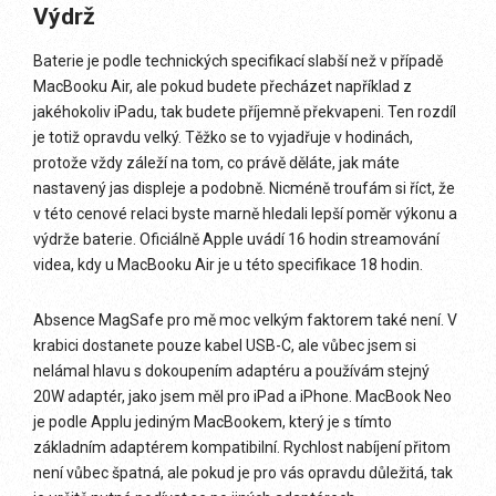
Výdrž
Baterie je podle technických specifikací slabší než v případě
MacBooku Air, ale pokud budete přecházet například z
jakéhokoliv iPadu, tak budete příjemně překvapeni. Ten rozdíl
je totiž opravdu velký. Těžko se to vyjadřuje v hodinách,
protože vždy záleží na tom, co právě děláte, jak máte
nastavený jas displeje a podobně. Nicméně troufám si říct, že
v této cenové relaci byste marně hledali lepší poměr výkonu a
výdrže baterie. Oficiálně Apple uvádí 16 hodin streamování
videa, kdy u MacBooku Air je u této specifikace 18 hodin.
Absence MagSafe pro mě moc velkým faktorem také není. V
krabici dostanete pouze kabel USB-C, ale vůbec jsem si
nelámal hlavu s dokoupením adaptéru a používám stejný
20W adaptér, jako jsem měl pro iPad a iPhone. MacBook Neo
je podle Applu jediným MacBookem, který je s tímto
základním adaptérem kompatibilní. Rychlost nabíjení přitom
není vůbec špatná, ale pokud je pro vás opravdu důležitá, tak