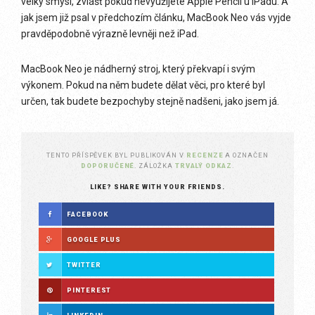
velký smysl, zvlášť pokud nevyužijete Apple Pencil u iPadu. A
jak jsem již psal v předchozím článku, MacBook Neo vás vyjde
pravděpodobně výrazně levněji než iPad.
MacBook Neo je nádherný stroj, který překvapí i svým
výkonem. Pokud na něm budete dělat věci, pro které byl
určen, tak budete bezpochyby stejně nadšeni, jako jsem já.
TENTO PŘÍSPĚVEK BYL PUBLIKOVÁN V
RECENZE
A OZNAČEN
DOPORUČENÉ
. ZÁLOŽKA
TRVALÝ ODKAZ
.
LIKE? SHARE WITH YOUR FRIENDS.
FACEBOOK
GOOGLE PLUS
TWITTER
PINTEREST