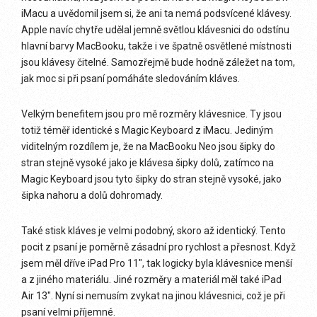
iMacu a uvědomil jsem si, že ani ta nemá podsvícené klávesy.
Apple navíc chytře udělal jemně světlou klávesnici do odstínu
hlavní barvy MacBooku, takže i ve špatně osvětlené místnosti
jsou klávesy čitelné. Samozřejmě bude hodně záležet na tom,
jak moc si při psaní pomáháte sledováním kláves.
Velkým benefitem jsou pro mě rozměry klávesnice. Ty jsou
totiž téměř identické s Magic Keyboard z iMacu. Jediným
viditelným rozdílem je, že na MacBooku Neo jsou šipky do
stran stejně vysoké jako je klávesa šipky dolů, zatímco na
Magic Keyboard jsou tyto šipky do stran stejně vysoké, jako
šipka nahoru a dolů dohromady.
Také stisk kláves je velmi podobný, skoro až identický. Tento
pocit z psaní je poměrně zásadní pro rychlost a přesnost. Když
jsem měl dříve iPad Pro 11″, tak logicky byla klávesnice menší
a z jiného materiálu. Jiné rozměry a materiál měl také iPad
Air 13″. Nyní si nemusím zvykat na jinou klávesnici, což je při
psaní velmi příjemné.