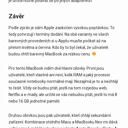
je určitě nutné podívat se po jiných adaptérech.
Závěr
Podle zpráv je sám Apple zaskočen vysokou poptávkou. To
tedy potvrzují i termíny dodání. Na obě varianty ve všech
barevných provedeních si u Applu musíte počkat až na
přelom května a června. Kdo by to byl čekal, že uživatelé
budou chtít barevný MacBook za nízkou cenu.
Pro tento MacBook vidím dvě hlavní cílovky. První jsou
uživatelé, kteří vlastně ani neví, kolik RAM a jaký procesor
současné notebooky normálně mají. Nezajímá je to a nechtějí
to řešit. Vždy se budou ptát, jestli na tom rozjedou web,
Netflix a e-maily, ale určitě se vás nebudou ptát, jestli to má 8
nebo 16 GB jednotné paměti.
Druhou cílovkou jsou pak uživatelé, kteří chtějí sekundární
zařízení. Kombinace stolního Macu a MacBooku Neo mi dává