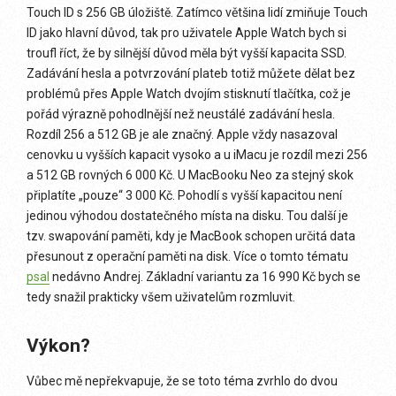
Touch ID s 256 GB úložiště. Zatímco většina lidí zmiňuje Touch
ID jako hlavní důvod, tak pro uživatele Apple Watch bych si
troufl říct, že by silnější důvod měla být vyšší kapacita SSD.
Zadávání hesla a potvrzování plateb totiž můžete dělat bez
problémů přes Apple Watch dvojím stisknutí tlačítka, což je
pořád výrazně pohodlnější než neustálé zadávání hesla.
Rozdíl 256 a 512 GB je ale značný. Apple vždy nasazoval
cenovku u vyšších kapacit vysoko a u iMacu je rozdíl mezi 256
a 512 GB rovných 6 000 Kč. U MacBooku Neo za stejný skok
připlatíte „pouze“ 3 000 Kč. Pohodlí s vyšší kapacitou není
jedinou výhodou dostatečného místa na disku. Tou další je
tzv. swapování paměti, kdy je MacBook schopen určitá data
přesunout z operační paměti na disk. Více o tomto tématu
psal
nedávno Andrej. Základní variantu za 16 990 Kč bych se
tedy snažil prakticky všem uživatelům rozmluvit.
Výkon?
Vůbec mě nepřekvapuje, že se toto téma zvrhlo do dvou