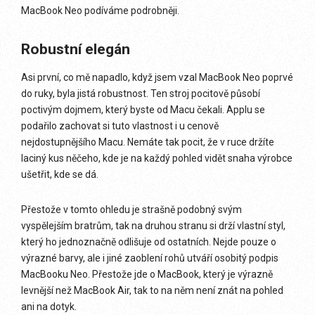
MacBook Neo podíváme podrobněji.
Robustní elegán
Asi první, co mě napadlo, když jsem vzal MacBook Neo poprvé
do ruky, byla jistá robustnost. Ten stroj pocitově působí
poctivým dojmem, který byste od Macu čekali. Applu se
podařilo zachovat si tuto vlastnost i u cenově
nejdostupnějšího Macu. Nemáte tak pocit, že v ruce držíte
laciný kus něčeho, kde je na každý pohled vidět snaha výrobce
ušetřit, kde se dá.
Přestože v tomto ohledu je strašně podobný svým
vyspělejším bratrům, tak na druhou stranu si drží vlastní styl,
který ho jednoznačně odlišuje od ostatních. Nejde pouze o
výrazné barvy, ale i jiné zaoblení rohů utváří osobitý podpis
MacBooku Neo. Přestože jde o MacBook, který je výrazně
levnější než MacBook Air, tak to na něm není znát na pohled
ani na dotyk.