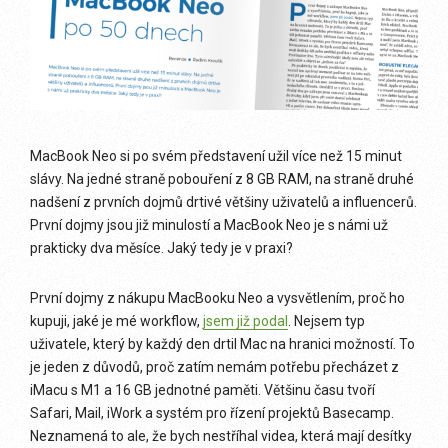
MacBook Neo si po svém představení užil více než 15 minut
slávy. Na jedné straně pobouření z 8 GB RAM, na straně druhé
nadšení z prvních dojmů drtivé většiny uživatelů a influencerů.
První dojmy jsou již minulostí a MacBook Neo je s námi už
prakticky dva měsíce. Jaký tedy je v praxi?
První dojmy z nákupu MacBooku Neo a vysvětlením, proč ho
kupuji, jaké je mé workflow,
jsem již podal
. Nejsem typ
uživatele, který by každý den drtil Mac na hranici možností. To
je jeden z důvodů, proč zatím nemám potřebu přecházet z
iMacu s M1 a 16 GB jednotné paměti. Většinu času tvoří
Safari, Mail, iWork a systém pro řízení projektů Basecamp.
Neznamená to ale, že bych nestříhal videa, která mají desítky