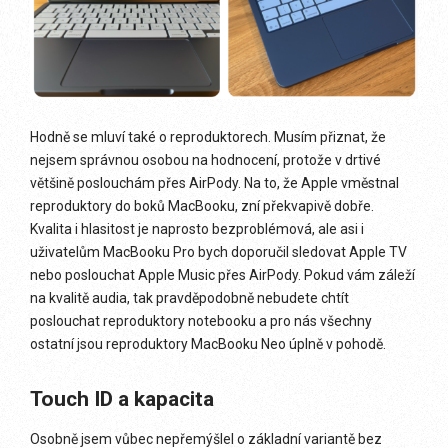
Hodně se mluví také o reproduktorech. Musím přiznat, že
nejsem správnou osobou na hodnocení, protože v drtivé
většině poslouchám přes AirPody. Na to, že Apple vměstnal
reproduktory do boků MacBooku, zní překvapivě dobře.
Kvalita i hlasitost je naprosto bezproblémová, ale asi i
uživatelům MacBooku Pro bych doporučil sledovat Apple TV
nebo poslouchat Apple Music přes AirPody. Pokud vám záleží
na kvalitě audia, tak pravděpodobně nebudete chtít
poslouchat reproduktory notebooku a pro nás všechny
ostatní jsou reproduktory MacBooku Neo úplně v pohodě.
Touch ID a kapacita
Osobně jsem vůbec nepřemýšlel o základní variantě bez