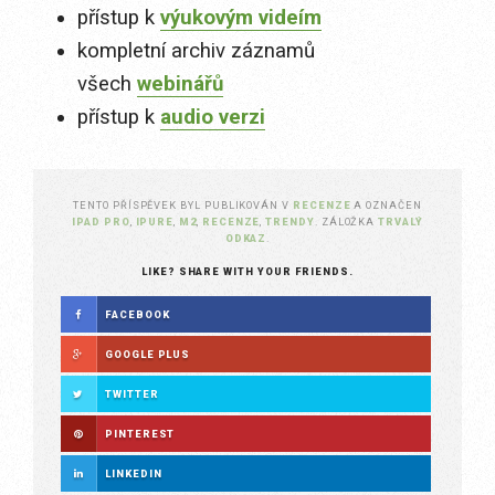
přístup k
výukovým videím
kompletní archiv záznamů
všech
webinářů
přístup k
audio verzi
TENTO PŘÍSPĚVEK BYL PUBLIKOVÁN V
RECENZE
A OZNAČEN
IPAD PRO
,
IPURE
,
M2
,
RECENZE
,
TRENDY
. ZÁLOŽKA
TRVALÝ
ODKAZ
.
LIKE? SHARE WITH YOUR FRIENDS.
FACEBOOK
GOOGLE PLUS
TWITTER
PINTEREST
LINKEDIN