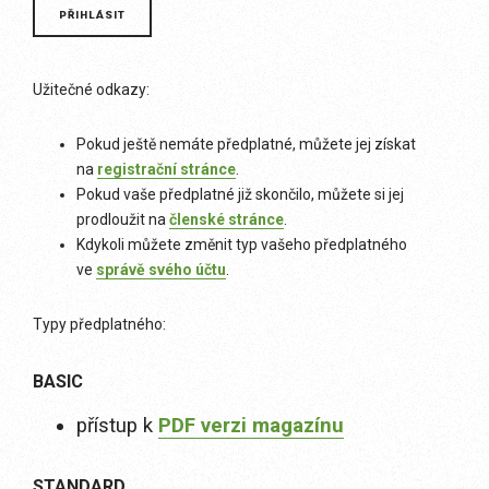
Užitečné odkazy:
Pokud ještě nemáte předplatné, můžete jej získat
na
registrační stránce
.
Pokud vaše předplatné již skončilo, můžete si jej
prodloužit na
členské stránce
.
Kdykoli můžete změnit typ vašeho předplatného
ve
správě svého účtu
.
Typy předplatného:
BASIC
přístup k
PDF verzi magazínu
STANDARD