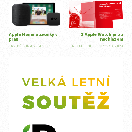
navigation
Apple Home a zvonky v
S Apple Watch proti
praxi
nachlazení
JAN BŘEZINA
/
27.4.2023
REDAKCE IPURE.CZ
/
27.4.2023