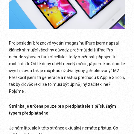
Pro poslední březnové vydání magazínu iPure jsem napsal
článek shrnující všechny důvody, proč můj další iPad Pro
nebude vybaven funkcí cellular, tedy možností připojení k
mobilní síti. Od té doby uběhl necelý měsíc, já jsem konal podle
svých slov, a tak je můj iPad už dva týdny „přeplňovaný“ M2.
Přeskočil jsem tři generace a nástup přechodu k Apple Silicon,
tak by člověk řekl, že to musí být úplně jiný zážitek, ne?
Pojďme . . .
Stránka je určena pouze pro předplatitele s příslušným
typem předplatného.
Je nám líto, ale k této stránce aktuálně nemáte přístup. Co