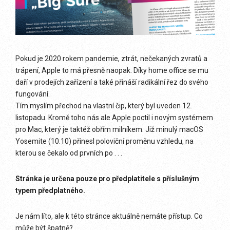
Pokud je 2020 rokem pandemie, ztrát, nečekaných zvratů a
trápení, Apple to má přesně naopak. Díky home office se mu
daří v prodejích zařízení a také přináší radikální řez do svého
fungování.
Tím myslím přechod na vlastní čip, který byl uveden 12.
listopadu. Kromě toho nás ale Apple poctil i novým systémem
pro Mac, který je taktéž obřím milníkem. Již minulý macOS
Yosemite (10.10) přinesl poloviční proměnu vzhledu, na
kterou se čekalo od prvních po . . .
Stránka je určena pouze pro předplatitele s příslušným
typem předplatného.
Je nám líto, ale k této stránce aktuálně nemáte přístup. Co
může být špatně?