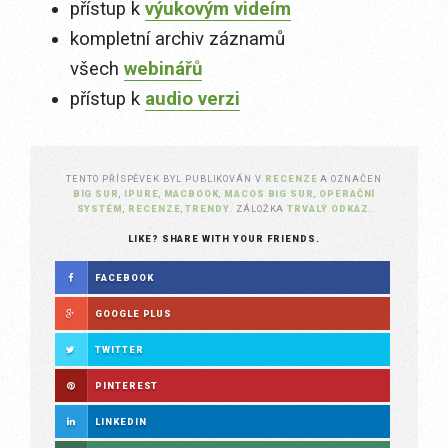
přístup k
výukovým videím
kompletní archiv záznamů
všech
webinářů
přístup k
audio verzi
TENTO PŘÍSPĚVEK BYL PUBLIKOVÁN V
RECENZE
A OZNAČEN
BIG SUR
,
IPURE
,
MACBOOK
,
MACOS BIG SUR
,
OPERAČNÍ
SYSTÉM
,
RECENZE
,
TRENDY
. ZÁLOŽKA
TRVALÝ ODKAZ
.
LIKE? SHARE WITH YOUR FRIENDS.
FACEBOOK
GOOGLE PLUS
TWITTER
PINTEREST
LINKEDIN