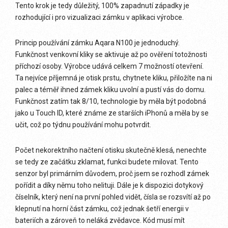
Tento krok je tedy důležitý, 100% zapadnutí západky je
rozhodující i pro vizualizaci zámku v aplikaci výrobce.
Princip používání zámku Aqara N100 je jednoduchý.
Funkčnost venkovní kliky se aktivuje až po ověření totožnosti
příchozí osoby. Výrobce udává celkem 7 možností otevření.
Ta nejvíce příjemná je otisk prstu, chytnete kliku, přiložíte na ni
palec a téměř ihned zámek kliku uvolní a pustí vás do domu.
Funkčnost zatím tak 8/10, technologie by měla být podobná
jako u Touch ID, které známe ze starších iPhonů a měla by se
učit, což po týdnu používání mohu potvrdit.
Počet nekorektního načtení otisku skutečně klesá, nenechte
se tedy ze začátku zklamat, funkci budete milovat. Tento
senzor byl primárním důvodem, proč jsem se rozhodl zámek
pořídit a díky němu toho nelituji. Dále je k dispozici dotykový
číselník, který není na první pohled vidět, čísla se rozsvítí až po
klepnutí na horní část zámku, což jednak šetří energii v
bateriích a zároveň to neláká zvědavce. Kód musí mít