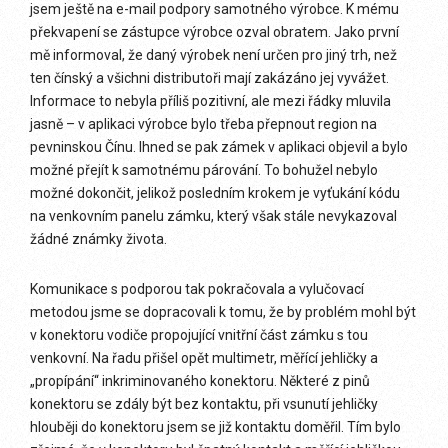
jsem ještě na e-mail podpory samotného výrobce. K mému
překvapení se zástupce výrobce ozval obratem. Jako první
mě informoval, že daný výrobek není určen pro jiný trh, než
ten čínský a všichni distributoři mají zakázáno jej vyvážet.
Informace to nebyla příliš pozitivní, ale mezi řádky mluvila
jasně – v aplikaci výrobce bylo třeba přepnout region na
pevninskou Čínu. Ihned se pak zámek v aplikaci objevil a bylo
možné přejít k samotnému párování. To bohužel nebylo
možné dokončit, jelikož posledním krokem je vyťukání kódu
na venkovním panelu zámku, který však stále nevykazoval
žádné známky života.
Komunikace s podporou tak pokračovala a vylučovací
metodou jsme se dopracovali k tomu, že by problém mohl být
v konektoru vodiče propojující vnitřní část zámku s tou
venkovní. Na řadu přišel opět multimetr, měřící jehličky a
„propípání“ inkriminovaného konektoru. Některé z pinů
konektoru se zdály být bez kontaktu, při vsunutí jehličky
hlouběji do konektoru jsem se již kontaktu doměřil. Tím bylo