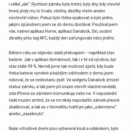
i velké „ale“. Rychlost zámku byla tristní, byly dny, kdy otevřel
hned, jindy mu to trvalo, vteřiny, desítky vteřin anebo
neotevřel vůbec. Pokus bylo třeba opakovat a bylo jedno,
jakým způsobem jsem se do domu dostával. Používal jsem
vše, nativní aplikaci Home, aplikaci Danalock, Siri, osobní
zkratky přes tag NFC, každý den zafungovalo něco jiného.
Během roku se objevila i další překvapení – například stav
baterie. Jak v aplikaci domácnost, tak i v té od výrobce, byl
stav stále 99 %. Neměl jsme tak možnost zjistit, kdy bude
třeba baterie vyměnit a každým odchodem z domu jsem
riskoval, že se nedostanu zpět. Ve widgetu Danalock zmizel
status zámku, a tak jsem při snaze otevřít vlastně nevěděl,
zda iPhone se zámkem komunikuje nebo ne. V neposlední
řadě musím zmínit, že se mi nikdy nepodařilo zámek přesně
zkalibrovat, a tak se v HomeKitu tvářil jen jako „odemčeno“
anebo „zaseknuto“.
Naše vchodové dveře jsou vybavené koulí a odskokem, bylo