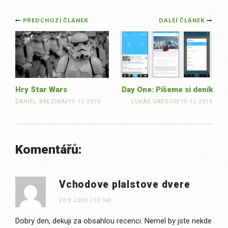
Post
PŘEDCHOZÍ ČLÁNEK
DALŠÍ ČLÁNEK
navigation
Hry Star Wars
Day One: Píšeme si deník
DANIEL BŘEZINA
/
19.12.2019
LUKÁŠ GREGOR
/
19.12.2019
Komentářů:
Vchodove plalstove dvere
20.9.2020 (16:34)
Dobry den, dekuji za obsahlou recenci. Nemel by jste nekde