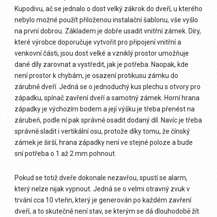
Kupodivu, ač se jednalo o dost velký zákrok do dveří, u kterého
nebylo možné použít přiloženou instalační šablonu, vše vyšlo
na první dobrou. Základem je dobře usadit vnitřní zámek. Díry,
které výrobce doporučuje vytvořit pro připojení vnitřní a
venkovní části, jsou dost velké a vzniklý prostor umožňuje
dané díly zarovnat a vystředit, jak je potřeba. Naopak, kde
není prostor k chybám, je osazení protikusu zámku do
zárubně dveří. Jedná se o jednoduchý kus plechu s otvory pro
západku, spínač zavření dveří a samotný zámek. Horní hrana
západky je výchozím bodem a její výšku je třeba přenést na
zárubeň, podle ní pak správně osadit dodaný díl. Navíc je třeba
správně sladit i vertikální osu, protože díky tomu, že čínský
zámek je širší, hrana západky není ve stejné poloze a bude
sní potřeba o 1 až 2 mm pohnout.
Pokud se totiž dveře dokonale nezavřou, spustí se alarm,
který nelze nijak vypnout. Jedná se o velmi otravný zvuk v
trvání cca 10 vteřin, který je generován po každém zavření
dveří, a to skutečně není stav, se kterým se dá dlouhodobě žít.