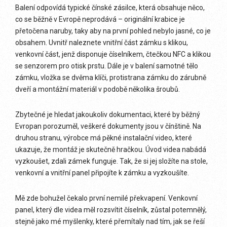
Balení odpovídá typické čínské zásilce, která obsahuje něco,
co se běžně v Evropě neprodává – originální krabice je
přetočena naruby, taky aby na první pohled nebylo jasné, co je
obsahem. Uvnitř naleznete vnitřní část zámku s klikou,
venkovní část, jenž disponuje číselníkem, čtečkou NFC a klikou
se senzorem pro otisk prstu. Dále je v balení samotné tělo
zámku, vložka se dvěma klíči, protistrana zámku do zárubně
dveří a montážní materiál v podobě několika šroubů.
Zbytečné je hledat jakoukoliv dokumentaci, které by běžný
Evropan porozuměl, veškeré dokumenty jsou v čínštině. Na
druhou stranu, výrobce má pěkné instalační video, které
ukazuje, že montáž je skutečně hračkou. Úvod videa nabádá
vyzkoušet, zdali zámek funguje. Tak, že si jej složíte na stole,
venkovní a vnitřní panel připojíte k zámku a vyzkoušíte.
Mě zde bohužel čekalo první nemilé překvapení. Venkovní
panel, který dle videa měl rozsvítit číselník, zůstal potemnělý,
stejně jako mé myšlenky, které přemítaly nad tím, jak se řeší