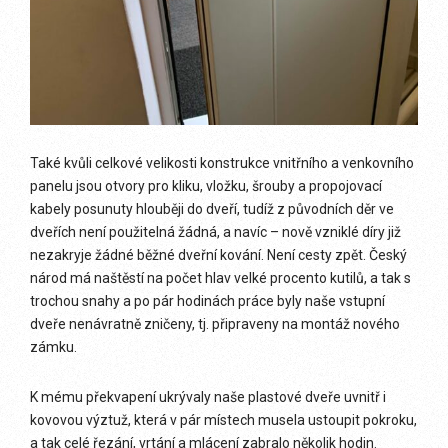
Také kvůli celkové velikosti konstrukce vnitřního a venkovního
panelu jsou otvory pro kliku, vložku, šrouby a propojovací
kabely posunuty hlouběji do dveří, tudíž z původních děr ve
dveřích není použitelná žádná, a navíc – nově vzniklé díry již
nezakryje žádné běžné dveřní kování. Není cesty zpět. Český
národ má naštěstí na počet hlav velké procento kutilů, a tak s
trochou snahy a po pár hodinách práce byly naše vstupní
dveře nenávratně zničeny, tj. připraveny na montáž nového
zámku.
K mému překvapení ukrývaly naše plastové dveře uvnitř i
kovovou výztuž, která v pár místech musela ustoupit pokroku,
a tak celé řezání, vrtání a mlácení zabralo několik hodin.