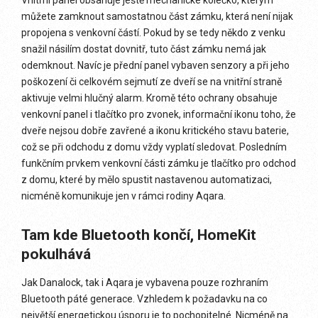
Vnitřní panel obsahuje ještě mechanické kolečko, kterým
můžete zamknout samostatnou část zámku, která není nijak
propojena s venkovní částí. Pokud by se tedy někdo z venku
snažil násilím dostat dovnitř, tuto část zámku nemá jak
odemknout. Navíc je přední panel vybaven senzory a při jeho
poškození či celkovém sejmutí ze dveří se na vnitřní straně
aktivuje velmi hlučný alarm. Kromě této ochrany obsahuje
venkovní panel i tlačítko pro zvonek, informační ikonu toho, že
dveře nejsou dobře zavřené a ikonu kritického stavu baterie,
což se při odchodu z domu vždy vyplatí sledovat. Posledním
funkčním prvkem venkovní části zámku je tlačítko pro odchod
z domu, které by mělo spustit nastavenou automatizaci,
nicméně komunikuje jen v rámci rodiny Aqara.
Tam kde Bluetooth končí, HomeKit
pokulhává
Jak Danalock, tak i Aqara je vybavena pouze rozhraním
Bluetooth páté generace. Vzhledem k požadavku na co
největší energetickou úsporu je to pochopitelné. Nicméně na