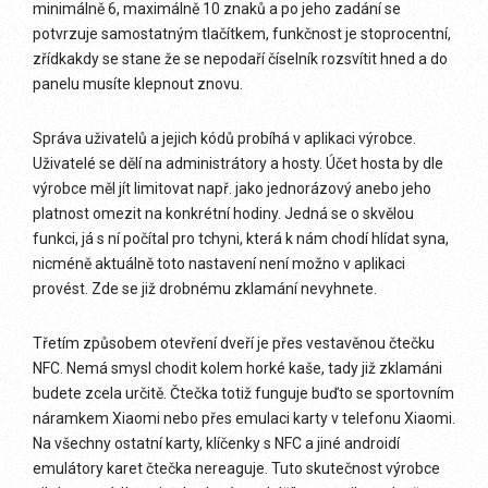
minimálně 6, maximálně 10 znaků a po jeho zadání se
potvrzuje samostatným tlačítkem, funkčnost je stoprocentní,
zřídkakdy se stane že se nepodaří číselník rozsvítit hned a do
panelu musíte klepnout znovu.
Správa uživatelů a jejich kódů probíhá v aplikaci výrobce.
Uživatelé se dělí na administrátory a hosty. Účet hosta by dle
výrobce měl jít limitovat např. jako jednorázový anebo jeho
platnost omezit na konkrétní hodiny. Jedná se o skvělou
funkci, já s ní počítal pro tchyni, která k nám chodí hlídat syna,
nicméně aktuálně toto nastavení není možno v aplikaci
provést. Zde se již drobnému zklamání nevyhnete.
Třetím způsobem otevření dveří je přes vestavěnou čtečku
NFC. Nemá smysl chodit kolem horké kaše, tady již zklamáni
budete zcela určitě. Čtečka totiž funguje buďto se sportovním
náramkem Xiaomi nebo přes emulaci karty v telefonu Xiaomi.
Na všechny ostatní karty, klíčenky s NFC a jiné androidí
emulátory karet čtečka nereaguje. Tuto skutečnost výrobce