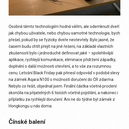
Osobně těmto technologiím hodně věřím, ale odemknutí dveří
jak chybou uživatele, nebo chybou samotné technologie, bych
přešel, pokud by se fyzicky dveře neotevřely. Bylo jasné, že
časem budu chtít přejít na jiné řešení, na základě vlastních
zkušeností bylo i jednoduché definovat jaké – spolehlivější
aplikace, rychlejší komunikace, eliminace přidržení západky,
doplnění o další možnosti otevření, a to vše za rozumnou
cenu. Letošní Black Friday pak přinesl odpověď v podobě slevy
na zámek Aqara N100 s možností doručení do ČR zdarma.
Nebylo co řešit, objednal jsem. Finální částka včetně proclení
skončila na přijatelných 6 tisících včetně pojištění, a nakonec i
příplatku za rychlejší doručení. Ani ne do týdne byl zámek z
Hongkongu u nás doma.
Čínské balení