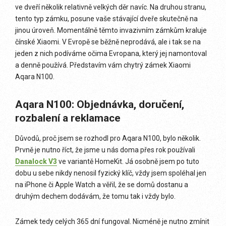
ve dveří několik relativně velkých děr navíc. Na druhou stranu,
tento typ zámku, posune vaše stávající dveře skutečně na
jinou úroveň. Momentálně těmto invazivním zámkům kraluje
čínské Xiaomi. V Evropě se běžně neprodává, ale i tak se na
jeden z nich podíváme očima Evropana, který jej namontoval
a denně používá. Představím vám chytrý zámek Xiaomi
Aqara N100.
Aqara N100: Objednávka, doručení,
rozbalení a reklamace
Důvodů, proč jsem se rozhodl pro Aqara N100, bylo několik.
Prvně je nutno říct, že jsme u nás doma přes rok používali
Danalock V3
ve variantě HomeKit. Já osobně jsem po tuto
dobu u sebe nikdy nenosil fyzický klíč, vždy jsem spoléhal jen
na iPhone či Apple Watch a věřil, že se domů dostanu a
druhým dechem dodávám, že tomu tak i vždy bylo.
Zámek tedy celých 365 dní fungoval. Nicméně je nutno zmínit