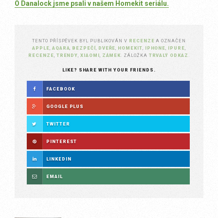
O Danalock jsme psali v našem Homekit seriálu.
TENTO PŘÍSPĚVEK BYL PUBLIKOVÁN V
RECENZE
A OZNAČEN
APPLE
,
AQARA
,
BEZPEČÍ
,
DVEŘE
,
HOMEKIT
,
IPHONE
,
IPURE
,
RECENZE
,
TRENDY
,
XIAOMI
,
ZÁMEK
. ZÁLOŽKA
TRVALÝ ODKAZ
.
LIKE? SHARE WITH YOUR FRIENDS.
FACEBOOK
GOOGLE PLUS
TWITTER
PINTEREST
LINKEDIN
EMAIL