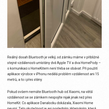
Reálný dosah Bluetooth je velký, od zámku máme v přibližně
stejné vzdálenosti umístěny dvě Apple TV a dva HomePody –
o komunikaci s HomeKitem není třeba se obávat. Při použití
aplikace výrobce v iPhonu nedělá problém vzdálenost ani 15
metrů, a to i přes stěny.
Pokud ovšem nemáte Bluetooth hub od Xiaomi, na větší
vzdálenost se se zámkem nespojíte nijak jinak než přes
HomeKit. Co aplikace Danalocku dokázala, Xiaomi Home
neumí. Tato skutečnost je asi posledním zklamáním, která