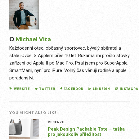
O
Michael Vita
Každodenní otec, občasný sportovec, bývalý sběratel a
stále iOvce. S Applem přes 10 let. Rukama mi prošlo stovky
zařízení od Applu II po Mac Pro. Psal jsem pro SuperApple,
SmartManii, nyní pro iPure. Volný čas věnuji rodině a apple
poradenství.
WEBSITE
TWITTER
FACEBOOK
LINKEDIN
INSTAGR
YOU MIGHT ALSO LIKE
RECENZE
Peak Design Packable Tote – taška
pro jakoukoliv příležitost