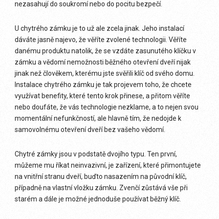
nezasahují do soukromí nebo do pocitu bezpečí.
U chytrého zámku je to už ale zcela jinak. Jeho instalací
dáváte jasně najevo, že věříte zvolené technologii. Věříte
danému produktu natolik, že se vzdáte zasunutého klíčku v
zámku a vědomí nemožnosti běžného otevření dveří nijak
jinak než člověkem, kterému jste svěřili klíč od svého domu.
Instalace chytrého zámku je tak projevem toho, že chcete
využívat benefity, které tento krok přinese, a přitom věříte
nebo doufáte, že vás technologie nezklame, a to nejen svou
momentální nefunkčností, ale hlavně tím, že nedojde k
samovolnému otevření dveří bez vašeho vědomí.
Chytré zámky jsou v podstatě dvojího typu. Ten první,
můžeme mu říkat neinvazivní, je zařízení, které přimontujete
na vnitřní stranu dveří, buďto nasazením na původní klíč,
případně na vlastní vložku zámku. Zvenčí zůstává vše při
starém a dále je možné jednoduše používat běžný klíč.