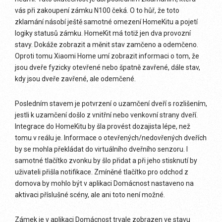
vás při zakoupení zámku N100 čeká. O to hůř, že toto
zklamání násobí ještě samotné omezení HomeKitu a pojetí
logiky statusů zámku. HomeKit má totiž jen dva provozní
stavy. Dokáže zobrazit a měnit stav zamčeno a odemčeno.
Oproti tomu Xiaomi Home umí zobrazit informaci o tom, že
jsou dveře fyzicky otevřené nebo špatně zavřené, dále stav,
kdy jsou dveře zavřené, ale odemčené.
Posledním stavem je potvrzení o uzamčení dveří s rozlišením,
jestli k uzamčení došlo z vnitřní nebo venkovní strany dveří.
Integrace do HomeKitu by šla provést dozajista lépe, než
tomu v reálu je. Informace o otevřených/nedovřených dveřích
by se mohla překládat do virtuálního dveřního senzoru. I
samotné tlačítko zvonku by šlo přidat a při jeho stisknutí by
uživateli přišla notifikace. Zmíněné tlačítko pro odchod z
domova by mohlo být v aplikaci Domácnost nastaveno na
aktivaci příslušné scény, ale ani toto není možné.
Zámek je v aplikaci Domácnost trvale zobrazen ve stavu