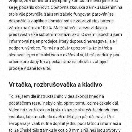
zřejmé, že v konektoru byl špatný kontakt a měřící jehličkou
se jej podařilo obnovit. Opětovná zkouška zámku složením na
stole vše potvrdila, zařízení začalo fungovat, párování se
dokončilo a v aplikaci domácnost se zobrazil stav baterie
zámku na úrovni 100 %. Malé páteční vítězství dávalo
předzvěst velké sobotní montážní akci. O svém úspěchu jsem
informoval nejen prodejce, který doposud nereagoval, ale i
podporu výrobce. Ta mě na závěr upozornila, že je třeba
sledovat jejich oficiální web a ověřovat si, které produkty jsou
určené pro daný trh a počkat si až na oficiální zahájení
prodeje v dané lokalitě.
Vrtačka, rozbrušovačka a kladivo
To, že jsem dle instruktážního videa skončil hned na
počátečním testu, nebylo nic, oproti tomu, co mě čekalo dál.
Video názorně krok po kroku ukazuje skutečně jednoduchou
instalaci, kde musíte do dveří udělat jen pár děr navíc. Pro
Evropana je však nutné doplnit jednu podstatnou informaci a
to, že čínské tělo zámku je cca o 3 mm širší, než jsou otvory v