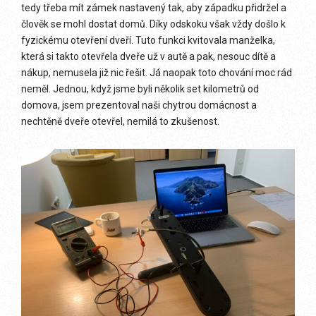
tedy třeba mít zámek nastavený tak, aby západku přidržel a
člověk se mohl dostat domů. Díky odskoku však vždy došlo k
fyzickému otevření dveří. Tuto funkci kvitovala manželka,
která si takto otevřela dveře už v autě a pak, nesouc dítě a
nákup, nemusela již nic řešit. Já naopak toto chování moc rád
neměl. Jednou, když jsme byli několik set kilometrů od
domova, jsem prezentoval naši chytrou domácnost a
nechtěně dveře otevřel, nemilá to zkušenost.