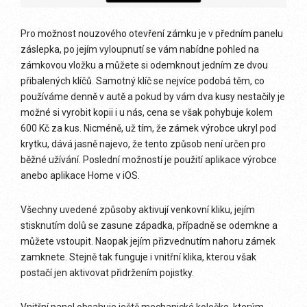
Pro možnost nouzového otevření zámku je v předním panelu
záslepka, po jejím vyloupnutí se vám nabídne pohled na
zámkovou vložku a můžete si odemknout jedním ze dvou
přibalených klíčů. Samotný klíč se nejvíce podobá těm, co
používáme denně v autě a pokud by vám dva kusy nestačily je
možné si vyrobit kopii i u nás, cena se však pohybuje kolem
600 Kč za kus. Nicméně, už tím, že zámek výrobce ukryl pod
krytku, dává jasně najevo, že tento způsob není určen pro
běžné užívání. Poslední možností je použití aplikace výrobce
anebo aplikace Home v iOS.
Všechny uvedené způsoby aktivují venkovní kliku, jejím
stisknutím dolů se zasune západka, případně se odemkne a
můžete vstoupit. Naopak jejím přizvednutím nahoru zámek
zamknete. Stejně tak funguje i vnitřní klika, kterou však
postačí jen aktivovat přidržením pojistky.