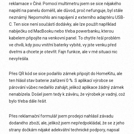
reklamace v Číně. Pomocí multimetru jsem se sice nějakého
napětí na panelu doměřil, ale důvod, proč nefunguje, byl stále
neznámý. Nepomohlo ani napájení z externího adaptéru USB-
C. Ten sice není součástí dodávky, ale lze použít například
nabíječku od MacBooku nebo třeba powerbanku, kterou
kabelem připojíte na venkovní panel. To chytře řeší problém
ve chvíli, kdy jsou vnitřní baterky vybité, vy jste venku před
dveřmi a chcete je otevřít. Fajn funkce, ale v mé situaci nic
nevyřešila.
Přes QR kód se sice podařilo zámek připojit do HomeKitu, ale
ten hlásil stav baterie zařízení 0 %. S aplikací výrobce se
párování vůbec nedařilo zahájit, jelikož aplikace žádný zámek
nenabízela. Došel jsem tedy k závěru, že výrobek je vadný, což
bylo třeba dále řešit.
Přes reklamační formulář jsem prodejci nahlásil závadu
dodaného zboží, ale, jelikož jsem nepředpokládal, že se z jeho
strany dočkám nějaké adekvátní technické podpory, napsal