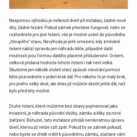
Nespornou výhodou je netknutí dveří při instalaci, žádné nové
díry, žádné řezání. Pokud zámek přestane fungovat, nebo se
rozhodnete pro jiné řešení, vše je možné uvést do původního
„hloupého“ stavu. Nevýhoda je jisté omezení, kdy zmíněné
řešení nabízí opravdu jen náhradu klíče, případné další
možnosti jsou formou dalšího placené příslušenství. Ovšem,
celková přidaná hodnota tohoto řešení i tak není velká.
Skutečně jen několik století starý způsob otevírání pomocí
klíče pozvednete o jeden krok dál. Pro někoho to je malý krok,
pro jiného velký skok, ale dnes již můžete skočit ještě dál, než
bylo před lety možné.
Druhé řešení, které můžeme bez obavy pojmenovat jako
invazivní, je náhrada původní vložky, zámku a kliky za nové
zařízení. Bohužel, tato instalace přináší nenávratnou úpravu
dveří, kterou již nelze vzít zpět. Pokud by se zámek pokazil,
nebo byste se chtěli vrátit k původnímu zámku, zůstane vám