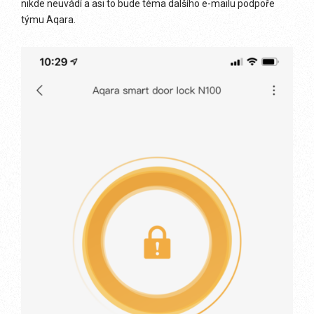
nikde neuvádí a asi to bude téma dalšího e-mailu podpoře
týmu Aqara.