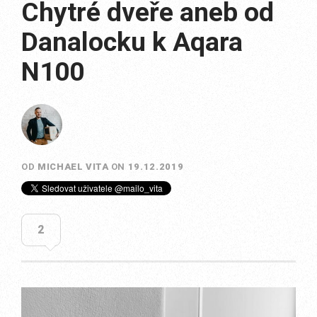
Chytré dveře aneb od
Danalocku k Aqara
N100
OD
MICHAEL VITA
ON
19.12.2019
2