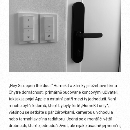
„Hey Siri, open the door.“ Homekit a zámky je ožehavé téma.
Chytré domácnosti, primárně budované koncovými uživateli,
tak jak je pojal Apple a ostatní, patří mezi ty jednoduší. Není
mnoho bytů či domů, které by byly čistě „HomeKit only“,
většinou se setkáte s pár žárovkami, kamerou u vchodu a
nebo termohlavicí na radiátoru. Jedná se o menší či větší
drobnosti, které zjednoduší život, ale nijak zásadně jej nemění,