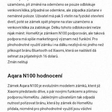
uzamčeno, při změně na odemčeno se pouze odblokuje
venkovní klika, případně se odemkne, ale západka zůstane v
neměnné poloze. Uživatel má pak 5 vteřin na fyzické otevření
dveří, poté se zámek opět přepne na stav uzamčeno a
venkovní klika za zablokuje. Délku tohoto odblokování nelze
nijak měnit. HomeKit je zámkem N100 podporován, ale taková
podpora má spíše marketingový význam než funkční. Pro
plnohodnotné využití zámku i na dálku nezbývá nic jiného než
přikoupit bránu Bluetooth od Xiaomi, která se naštěstí dá
sehnat za přijatelných 16 dolarů.
Změn nelituji
Aqara N100 hodnocení
Zámek Aqara N100 je evolučním modelem zámků, které již
Xiaomi představilo dříve, s pár novými funkcemi a přímou
podporou HomeKitu. Jablečným uživatelům tak odpadá
nutnost pořizovat bránu, která by zámek do HomeKitu
přidala, nicméně pro plnohodnotné využití jsou všichni