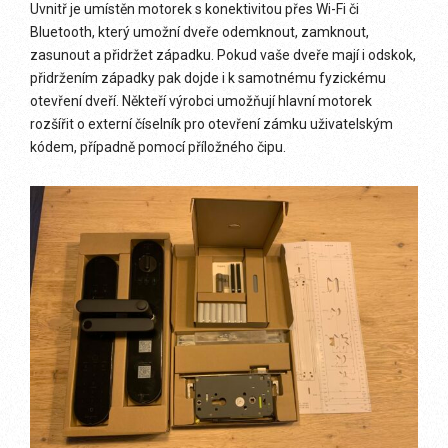
Uvnitř je umístěn motorek s konektivitou přes Wi-Fi či
Bluetooth, který umožní dveře odemknout, zamknout,
zasunout a přidržet západku. Pokud vaše dveře mají i odskok,
přidržením západky pak dojde i k samotnému fyzickému
otevření dveří. Někteří výrobci umožňují hlavní motorek
rozšířit o externí číselník pro otevření zámku uživatelským
kódem, případně pomocí příložného čipu.