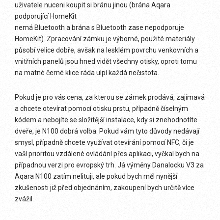
uživatele nuceni koupit si bránu jinou (brána Aqara
podporující HomeKit
nemá Bluetooth a brána s Bluetooth zase nepodporuje
HomeKit). Zpracování zámku je výborné, použité materiály
působí velice dobře, avšak na lesklém povrchu venkovních a
vnitřních panelů jsou hned vidět všechny otisky, oproti tomu
na matné černé klice ráda ulpí každá nečistota.
Pokud je pro vás cena, za kterou se zámek prodává, zajímavá
a chcete otevírat pomocí otisku prstu, případně číselným
kódem a nebojíte se složitější instalace, kdy si znehodnotíte
dveře, je N100 dobrá volba. Pokud vám tyto důvody nedávají
smysl, případně chcete využívat otevírání pomocí NFC, či je
vaší prioritou vzdálené ovládání přes aplikaci, vyčkal bych na
případnou verzi pro evropský trh. Já výměny Danalocku V3 za
Aqara N100 zatím nelituji, ale pokud bych měl nynější
zkušenosti již před objednáním, zakoupení bych určitě více
zvážil.