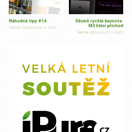
Náhodné tipy #14
Děsivě rychlá keynote.
M3 hlásí příchod
JAKUB DRESSLER
/
2.11.2023
RADIM KROULÍK
/
2.11.2023