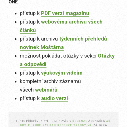
ONE
přístup k
PDF verzi magazínu
přístup k
webovému archivu všech
článků
přístup k archivu
týdenních přehledů
novinek Moštárna
možnost pokládat otázky v sekci
Otázky
a odpovědi
přístup k
výukovým videím
kompletní archiv záznamů
všech
webinářů
přístup k
audio verzi
TENTO PŘÍSPĚVEK BYL PUBLIKOVÁN V
RECENZE
A OZNAČEN
AR
,
BRÝLE
,
IPURE
,
RAY BAN
,
RECENZE
,
TRENDY
,
VR
. ZÁLOŽKA