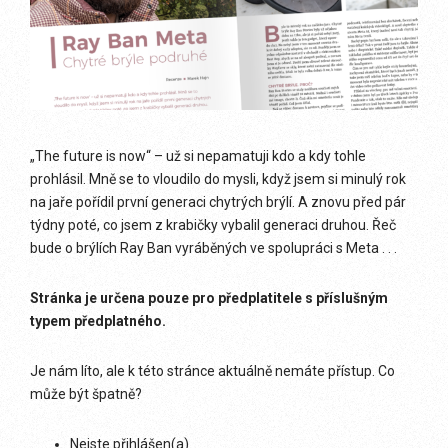
„The future is now“ – už si nepamatuji kdo a kdy tohle
prohlásil. Mně se to vloudilo do mysli, když jsem si minulý rok
na jaře pořídil první generaci chytrých brýlí. A znovu před pár
týdny poté, co jsem z krabičky vybalil generaci druhou. Řeč
bude o brýlích Ray Ban vyráběných ve spolupráci s Meta . . .
Stránka je určena pouze pro předplatitele s příslušným
typem předplatného.
Je nám líto, ale k této stránce aktuálně nemáte přístup. Co
může být špatně?
Nejste přihlášen(a)