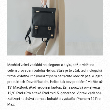
Moshi si velmi zakládá na eleganci a stylu, což je vidět na
celém provedení batohu Helios. Stále je to však technologická
firma, ostatně již několikrát jsem na těchto řádcích psal o jejich
produktech. Dovnitř batohu Helios tak bez problémů vložíte až
13″ MacBook, iPad nebo jiný laptop. Žena používá první verzi
12,9″ iPadu Pro a také iPad mini 5. generace. V praxi však obě
zařízení nechává doma a bohatě si vystačí s iPhonem 12 Pro
Max.