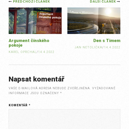
Post
PŘEDCHOZÍ ČLÁNEK
DALŠÍ ČLÁNEK
navigation
Argument čínského
Den s Timem
pokoje
JAN NETOLIČKA
/
14.4.2022
KAREL OPRCHAL
/
14.4.2022
Napsat komentář
VAŠE E-MAILOVÁ ADRESA NEBUDE ZVEŘEJNĚNA.
VYŽADOVANÉ
INFORMACE JSOU OZNAČENY
*
KOMENTÁŘ
*