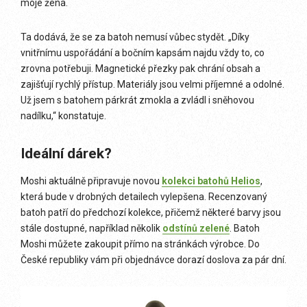
moje žena.
Ta dodává, že se za batoh nemusí vůbec stydět. „Díky
vnitřnímu uspořádání a bočním kapsám najdu vždy to, co
zrovna potřebuji. Magnetické přezky pak chrání obsah a
zajišťují rychlý přístup. Materiály jsou velmi příjemné a odolné.
Už jsem s batohem párkrát zmokla a zvládl i sněhovou
nadílku,“ konstatuje.
Ideální dárek?
Moshi aktuálně připravuje novou
kolekci batohů Helios
,
která bude v drobných detailech vylepšena. Recenzovaný
batoh patří do předchozí kolekce, přičemž některé barvy jsou
stále dostupné, například několik
odstínů zelené
. Batoh
Moshi můžete zakoupit přímo na stránkách výrobce. Do
České republiky vám při objednávce dorazí doslova za pár dní.