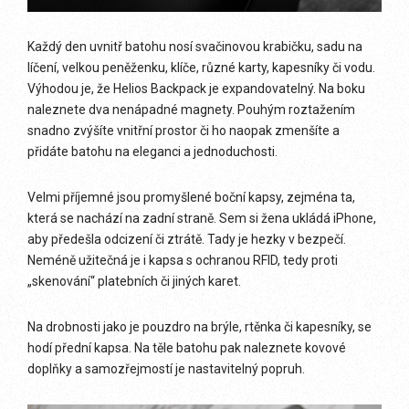
Každý den uvnitř batohu nosí svačinovou krabičku, sadu na
líčení, velkou peněženku, klíče, různé karty, kapesníky či vodu.
Výhodou je, že Helios Backpack je expandovatelný. Na boku
naleznete dva nenápadné magnety. Pouhým roztažením
snadno zvýšíte vnitřní prostor či ho naopak zmenšíte a
přidáte batohu na eleganci a jednoduchosti.
Velmi příjemné jsou promyšlené boční kapsy, zejména ta,
která se nachází na zadní straně. Sem si žena ukládá iPhone,
aby předešla odcizení či ztrátě. Tady je hezky v bezpečí.
Neméně užitečná je i kapsa s ochranou RFID, tedy proti
„skenování“ platebních či jiných karet.
Na drobnosti jako je pouzdro na brýle, rtěnka či kapesníky, se
hodí přední kapsa. Na těle batohu pak naleznete kovové
doplňky a samozřejmostí je nastavitelný popruh.