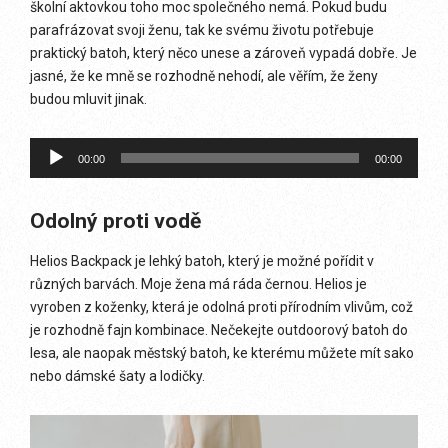
školní aktovkou toho moc společného nemá. Pokud budu
parafrázovat svoji ženu, tak ke svému životu potřebuje
praktický batoh, který něco unese a zároveň vypadá dobře. Je
jasné, že ke mně se rozhodně nehodí, ale věřím, že ženy
budou mluvit jinak.
Audio
00:00
00:00
přehrávač
Odolný proti vodě
Helios Backpack je lehký batoh, který je možné pořídit v
různých barvách. Moje žena má ráda černou. Helios je
vyroben z koženky, která je odolná proti přírodním vlivům, což
je rozhodně fajn kombinace. Nečekejte outdoorový batoh do
lesa, ale naopak městský batoh, ke kterému můžete mít sako
nebo dámské šaty a lodičky.