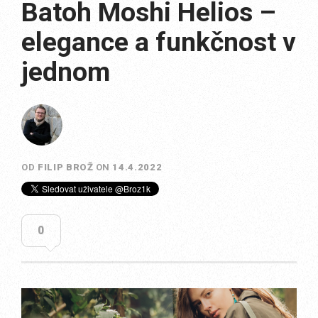
Batoh Moshi Helios –
elegance a funkčnost v
jednom
OD
FILIP BROŽ
ON
14.4.2022
0