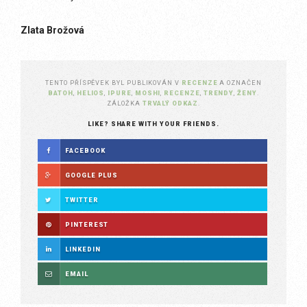
Zlata Brožová
TENTO PŘÍSPĚVEK BYL PUBLIKOVÁN V
RECENZE
A OZNAČEN
BATOH
,
HELIOS
,
IPURE
,
MOSHI
,
RECENZE
,
TRENDY
,
ŽENY
.
ZÁLOŽKA
TRVALÝ ODKAZ
.
LIKE? SHARE WITH YOUR FRIENDS.
FACEBOOK
GOOGLE PLUS
TWITTER
PINTEREST
LINKEDIN
EMAIL