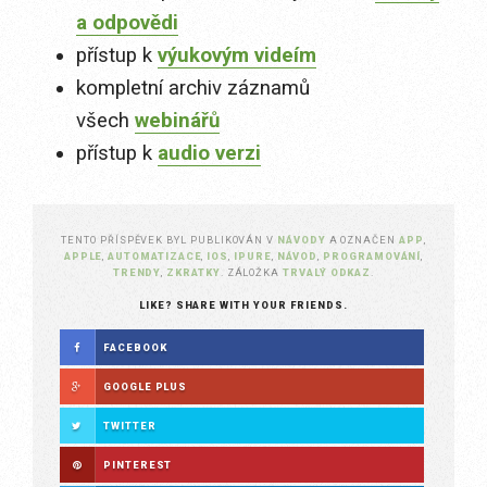
a odpovědi
přístup k
výukovým videím
kompletní archiv záznamů
všech
webinářů
přístup k
audio verzi
TENTO PŘÍSPĚVEK BYL PUBLIKOVÁN V
NÁVODY
A OZNAČEN
APP
,
APPLE
,
AUTOMATIZACE
,
IOS
,
IPURE
,
NÁVOD
,
PROGRAMOVÁNÍ
,
TRENDY
,
ZKRATKY
. ZÁLOŽKA
TRVALÝ ODKAZ
.
LIKE? SHARE WITH YOUR FRIENDS.
FACEBOOK
GOOGLE PLUS
TWITTER
PINTEREST