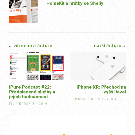
HomeKit a hrátky se Shelly
Post
PŘEDCHOZÍ ČLÁNEK
DALŠÍ ČLÁNEK
navigation
iPure Podcast #22:
iPhone XR: Přechod na
Předplacené služby a
vyšší level
jejich budoucnost
REDAKCE IPURE.CZ
/
18.4.2019
FILIP BROŽ
/
18.4.2019