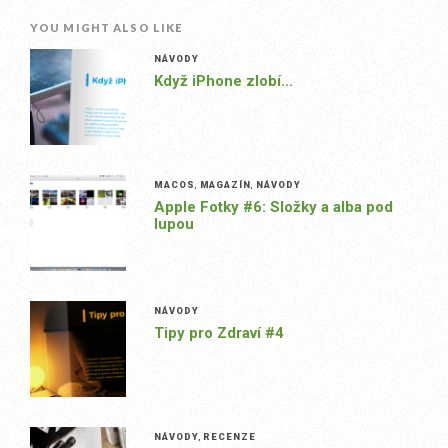
YOU MIGHT ALSO LIKE
NÁVODY
Když iPhone zlobí…
MACOS
,
MAGAZÍN
,
NÁVODY
Apple Fotky #6: Složky a alba pod
lupou
NÁVODY
Tipy pro Zdraví #4
NÁVODY
,
RECENZE