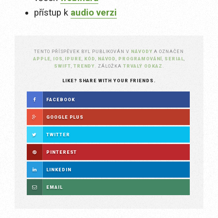
přístup k
audio verzi
TENTO PŘÍSPĚVEK BYL PUBLIKOVÁN V
NÁVODY
A OZNAČEN
APPLE
,
IOS
,
IPURE
,
KÓD
,
NÁVOD
,
PROGRAMOVÁNÍ
,
SERIAL
,
SWIFT
,
TRENDY
. ZÁLOŽKA
TRVALÝ ODKAZ
.
LIKE? SHARE WITH YOUR FRIENDS.
FACEBOOK
GOOGLE PLUS
TWITTER
PINTEREST
LINKEDIN
EMAIL