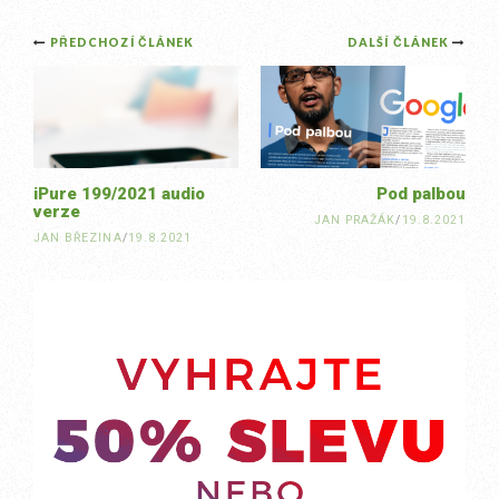
Post
PŘEDCHOZÍ ČLÁNEK
DALŠÍ ČLÁNEK
navigation
iPure 199/2021 audio
Pod palbou
verze
JAN PRAŽÁK
/
19.8.2021
JAN BŘEZINA
/
19.8.2021