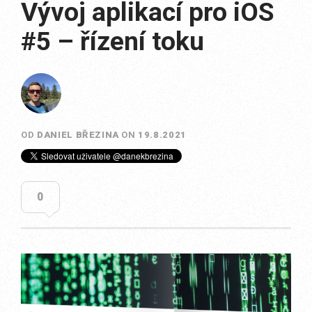
Vývoj aplikací pro iOS
#5 – řízení toku
OD
DANIEL BŘEZINA
ON
19.8.2021
0