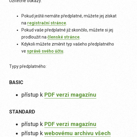
Užitečné odkazy:
Pokud ještě nemáte předplatné, můžete jej získat
na
registrační stránce
.
Pokud vaše předplatné již skončilo, můžete si jej
prodloužit na
členské stránce
.
Kdykoli můžete změnit typ vašeho předplatného
ve
správě svého účtu
.
Typy předplatného:
BASIC
přístup k
PDF verzi magazínu
STANDARD
přístup k
PDF verzi magazínu
přístup k
webovému archivu všech