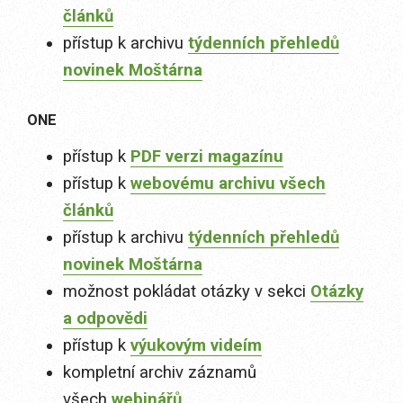
článků
přístup k archivu
týdenních přehledů
novinek Moštárna
ONE
přístup k
PDF verzi magazínu
přístup k
webovému archivu všech
článků
přístup k archivu
týdenních přehledů
novinek Moštárna
možnost pokládat otázky v sekci
Otázky
a odpovědi
přístup k
výukovým videím
kompletní archiv záznamů
všech
webinářů