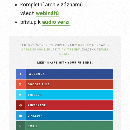
kompletní archiv záznamů
všech
webinářů
přístup k
audio verzi
TENTO PŘÍSPĚVEK BYL PUBLIKOVÁN V
NÁVODY
A OZNAČEN
APPLE
,
IPHONE
,
IPURE
,
TIPY
,
TRENDY
. ZÁLOŽKA
TRVALÝ
ODKAZ
.
LIKE? SHARE WITH YOUR FRIENDS.
FACEBOOK
GOOGLE PLUS
TWITTER
PINTEREST
LINKEDIN
EMAIL