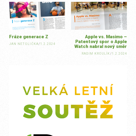
navigation
Fráze generace Z
Apple vs. Masimo –
Patentový spor o Apple
JAN NETOLIČKA
/
1.2.2024
Watch nabral nový směr
RADIM KROULÍK
/
1.2.2024