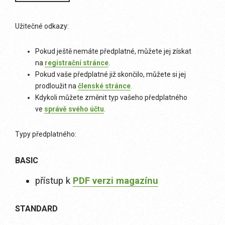
Užitečné odkazy:
Pokud ještě nemáte předplatné, můžete jej získat
na
registrační stránce
.
Pokud vaše předplatné již skončilo, můžete si jej
prodloužit na
členské stránce
.
Kdykoli můžete změnit typ vašeho předplatného
ve
správě svého účtu
.
Typy předplatného:
BASIC
přístup k
PDF verzi magazínu
STANDARD