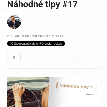
Náhodné tipy #17
OD
JAKUB DRESSLER
ON
1.2.2024
0