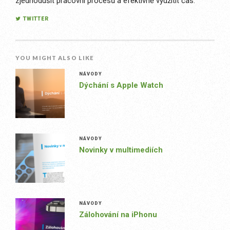
zjednodušit pracovní procesů a efektivně využitít čas.
TWITTER
YOU MIGHT ALSO LIKE
NÁVODY
Dýchání s Apple Watch
NÁVODY
Novinky v multimediích
NÁVODY
Zálohování na iPhonu