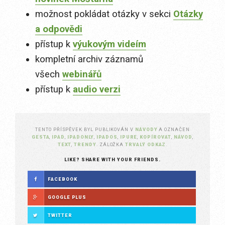
možnost pokládat otázky v sekci
Otázky
a odpovědi
přístup k
výukovým videím
kompletní archiv záznamů
všech
webinářů
přístup k
audio verzi
TENTO PŘÍSPĚVEK BYL PUBLIKOVÁN V
NÁVODY
A OZNAČEN
GESTA
,
IPAD
,
IPADONLY
,
IPADOS
,
IPURE
,
KOPÍROVAT
,
NÁVOD
,
TEXT
,
TRENDY
. ZÁLOŽKA
TRVALÝ ODKAZ
.
LIKE? SHARE WITH YOUR FRIENDS.
FACEBOOK
GOOGLE PLUS
TWITTER