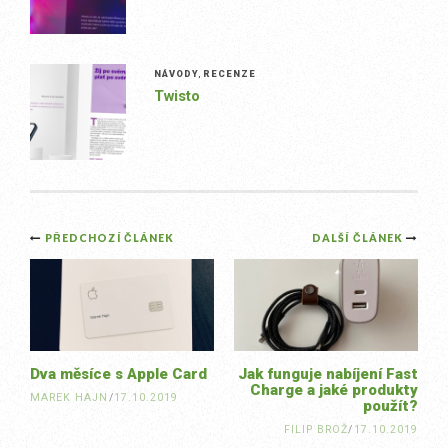
NÁVODY
,
RECENZE
Twisto
Post
PŘEDCHOZÍ ČLÁNEK
DALŠÍ ČLÁNEK
navigation
Dva měsíce s Apple Card
Jak funguje nabíjení Fast
Charge a jaké produkty
MAREK HAJN
/
17.10.2019
použít?
FILIP BROŽ
/
17.10.2019