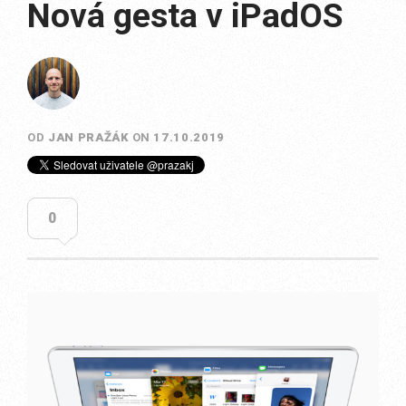
Nová gesta v iPadOS
OD
JAN PRAŽÁK
ON
17.10.2019
0