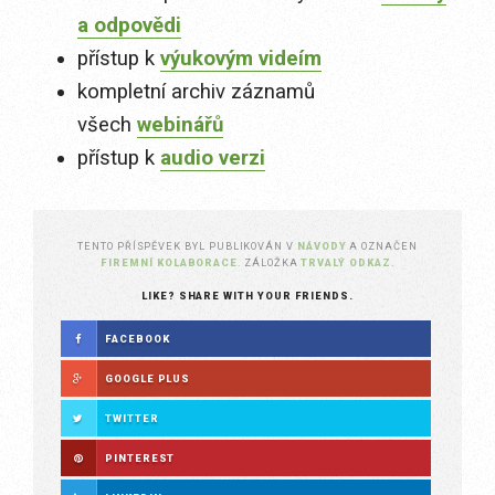
a odpovědi
přístup k
výukovým videím
kompletní archiv záznamů
všech
webinářů
přístup k
audio verzi
TENTO PŘÍSPĚVEK BYL PUBLIKOVÁN V
NÁVODY
A OZNAČEN
FIREMNÍ KOLABORACE
. ZÁLOŽKA
TRVALÝ ODKAZ
.
LIKE? SHARE WITH YOUR FRIENDS.
FACEBOOK
GOOGLE PLUS
TWITTER
PINTEREST