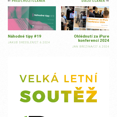
Post
PŘEDCHOZÍ ČLÁNEK
DALŠÍ ČLÁNEK
navigation
Náhodné tipy #19
Ohlédnutí za iPure
konferencí 2024
JAKUB DRESSLER
/
27.6.2024
JAN BŘEZINA
/
27.6.2024