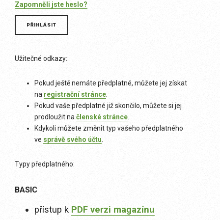
Zapomněli jste heslo?
Užitečné odkazy:
Pokud ještě nemáte předplatné, můžete jej získat
na
registrační stránce
.
Pokud vaše předplatné již skončilo, můžete si jej
prodloužit na
členské stránce
.
Kdykoli můžete změnit typ vašeho předplatného
ve
správě svého účtu
.
Typy předplatného:
BASIC
přístup k
PDF verzi magazínu