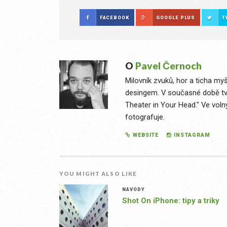
FACEBOOK
GOOGLE PLUS
T
O
Pavel Černoch
Milovník zvuků, hor a ticha my
desingem. V současné době tvoř
Theater in Your Head." Ve volný
fotografuje.
WEBSITE
INSTAGRAM
YOU MIGHT ALSO LIKE
NÁVODY
Shot On iPhone: tipy a triky