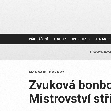
Skip
to
content
PŘIHLÁŠENÍ
E-SHOP
IPURE.CZ
O NÁS
Chcete novi
MAGAZÍN
,
NÁVODY
Zvuková bonbo
Mistrovství stři