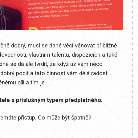
čně dobrý, musí se dané věci věnovat přibližně
 dovednosti, vlastním talentu, dispozicích a také
ně se dá ale tvrdit, že když už vám něco
dobrý pocit a tato činnost vám dělá radost.
ému cíli a tím je . . .
itele s příslušným typem předplatného.
 nemáte přístup. Co může být špatně?