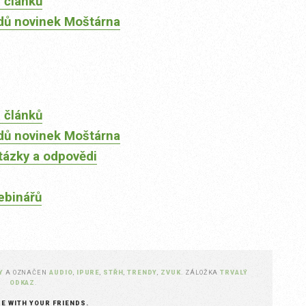
 článků
dů novinek Moštárna
 článků
dů novinek Moštárna
tázky a odpovědi
ebinářů
Y
A OZNAČEN
AUDIO
,
IPURE
,
STŘH
,
TRENDY
,
ZVUK
. ZÁLOŽKA
TRVALÝ
ODKAZ
.
RE WITH YOUR FRIENDS.