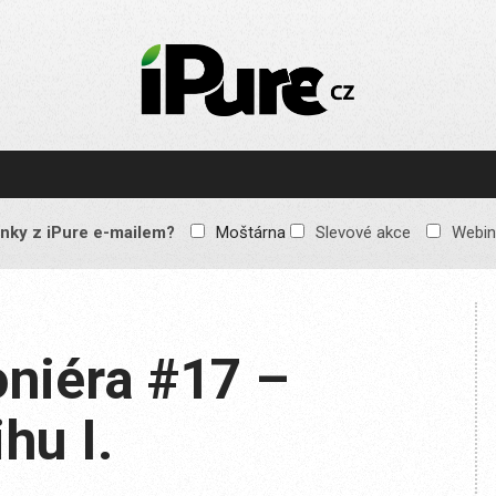
IPURE.CZ
Prémiový Apple e-
magazín, který vychází
každý týden. Žádné
reklamy, žádné
spekulace, jen čistý
obsah pro všechny
nky z iPure e-mailem?
Moštárna
Slevové akce
Webin
Apple fandy. Recenze,
komentáře a praktické
návody, jak začlenit
Apple zařízení do
každodenního života.
niéra #17 –
hu I.