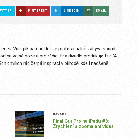
WITTER
PINTEREST
LINKEDIN
EMAIL
šlenek. Více jak patnáct let se profesionálně zabývá sound
í na volné noze a pro rádio, tv a divadlo produkuje tzv. "A
ch chvílích rád čerpá inspiraci v přírodě, kde i nadšeně
NÁVODY
Final Cut Pro na iPadu #8:
Zrychlení a zpomalení videa