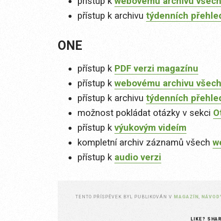
přístup k
webovému archivu všech
přístup k archivu
týdenních přehle
ONE
přístup k
PDF verzi magazínu
přístup k
webovému archivu všech
přístup k archivu
týdenních přehle
možnost pokládat otázky v sekci
O
přístup k
výukovým videím
kompletní archiv záznamů všech
w
přístup k
audio verzi
TENTO PŘÍSPĚVEK BYL PUBLIKOVÁN V
MAGAZÍN
,
NÁVOD
LIKE? SHA