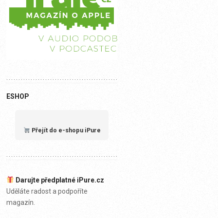
ESHOP
Přejít do e-shopu iPure
Darujte předplatné iPure.cz
Uděláte radost a podpoříte
magazín.