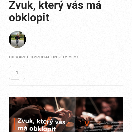
Zvuk, který vás má
obklopit
OD
KAREL OPRCHAL
ON
9.12.2021
1