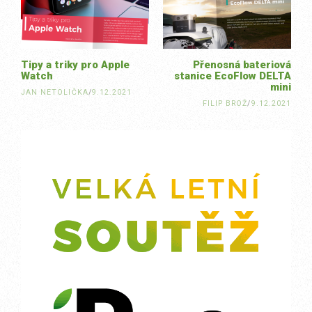
Tipy a triky pro Apple
Přenosná bateriová
Watch
stanice EcoFlow DELTA
mini
JAN NETOLIČKA
/
9.12.2021
FILIP BROŽ
/
9.12.2021