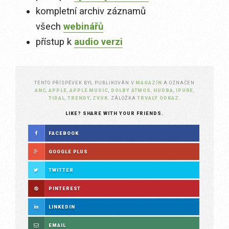
kompletní archiv záznamů
všech
webinářů
přístup k
audio verzi
TENTO PŘÍSPĚVEK BYL PUBLIKOVÁN V
MAGAZÍN
A OZNAČEN
ANC
,
APPLE
,
APPLE MUSIC
,
DOLBY ATMOS
,
HUDBA
,
IPURE
,
TIDAL
,
TRENDY
,
ZVUK
. ZÁLOŽKA
TRVALÝ ODKAZ
.
LIKE? SHARE WITH YOUR FRIENDS.
FACEBOOK
GOOGLE PLUS
TWITTER
PINTEREST
LINKEDIN
EMAIL