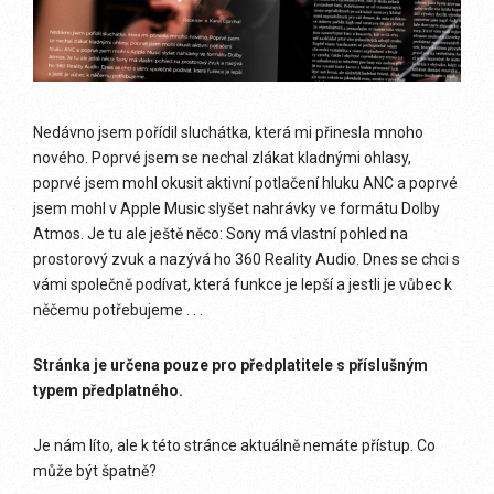
Nedávno jsem pořídil sluchátka, která mi přinesla mnoho
nového. Poprvé jsem se nechal zlákat kladnými ohlasy,
poprvé jsem mohl okusit aktivní potlačení hluku ANC a poprvé
jsem mohl v Apple Music slyšet nahrávky ve formátu Dolby
Atmos. Je tu ale ještě něco: Sony má vlastní pohled na
prostorový zvuk a nazývá ho 360 Reality Audio. Dnes se chci s
vámi společně podívat, která funkce je lepší a jestli je vůbec k
něčemu potřebujeme . . .
Stránka je určena pouze pro předplatitele s příslušným
typem předplatného.
Je nám líto, ale k této stránce aktuálně nemáte přístup. Co
může být špatně?