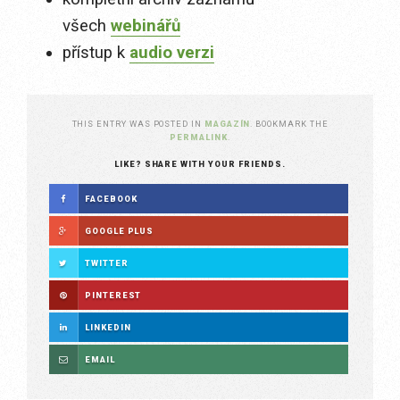
všech
webinářů
přístup k
audio verzi
THIS ENTRY WAS POSTED IN
MAGAZÍN
. BOOKMARK THE
PERMALINK
.
LIKE? SHARE WITH YOUR FRIENDS.
FACEBOOK
GOOGLE PLUS
TWITTER
PINTEREST
LINKEDIN
EMAIL