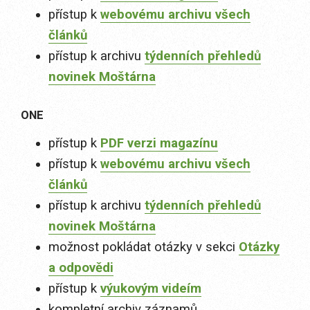
přístup k
webovému archivu všech
článků
přístup k archivu
týdenních přehledů
novinek Moštárna
ONE
přístup k
PDF verzi magazínu
přístup k
webovému archivu všech
článků
přístup k archivu
týdenních přehledů
novinek Moštárna
možnost pokládat otázky v sekci
Otázky
a odpovědi
přístup k
výukovým videím
kompletní archiv záznamů