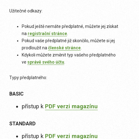
Užitečné odkazy:
Pokud ještě nemáte předplatné, můžete jej získat
na
registrační stránce
.
Pokud vaše předplatné již skončilo, můžete si jej
prodloužit na
členské stránce
.
Kdykoli můžete změnit typ vašeho předplatného
ve
správě svého účtu
.
Typy předplatného:
BASIC
přístup k
PDF verzi magazínu
STANDARD
přístup k
PDF verzi magazínu