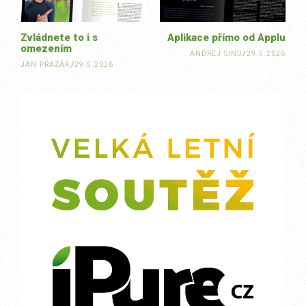
Zvládnete to i s
Aplikace přímo od Applu
omezením
ANDREJ SINU
/
29.5.2026
JAN PRAŽÁK
/
29.5.2026