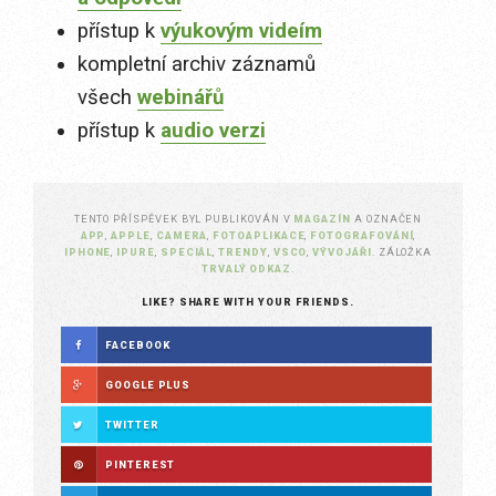
přístup k
výukovým videím
kompletní archiv záznamů
všech
webinářů
přístup k
audio verzi
TENTO PŘÍSPĚVEK BYL PUBLIKOVÁN V
MAGAZÍN
A OZNAČEN
APP
,
APPLE
,
CAMERA
,
FOTOAPLIKACE
,
FOTOGRAFOVÁNÍ
,
IPHONE
,
IPURE
,
SPECIÁL
,
TRENDY
,
VSCO
,
VÝVOJÁŘI
. ZÁLOŽKA
TRVALÝ ODKAZ
.
LIKE? SHARE WITH YOUR FRIENDS.
FACEBOOK
GOOGLE PLUS
TWITTER
PINTEREST