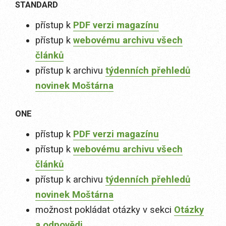
STANDARD
přístup k
PDF verzi magazínu
přístup k
webovému archivu všech
článků
přístup k archivu
týdenních přehledů
novinek Moštárna
ONE
přístup k
PDF verzi magazínu
přístup k
webovému archivu všech
článků
přístup k archivu
týdenních přehledů
novinek Moštárna
možnost pokládat otázky v sekci
Otázky
a odpovědi