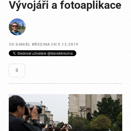
Vývojáři a fotoaplikace
OD
DANIEL BŘEZINA
ON
5.12.2019
0