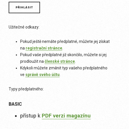
Užitečné odkazy:
Pokud ještě nemáte předplatné, můžete jej získat
na
registrační stránce
.
Pokud vaše předplatné již skončilo, můžete si jej
prodloužit na
členské stránce
.
Kdykoli můžete změnit typ vašeho předplatného
ve
správě svého účtu
.
Typy předplatného:
BASIC
přístup k
PDF verzi magazínu