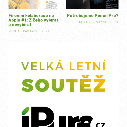
Firemní kolaborace na
Potřebujeme Pencil Pro?
Apple #1: Z čeho vybírat
JAN BŘEZINA
/
23.5.2024
a nevybírat
MICHAL RADA
/
23.5.2024