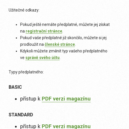
Užitečné odkazy:
Pokud ještě nemáte předplatné, můžete jej získat
na
registrační stránce
.
Pokud vaše předplatné již skončilo, můžete si jej
prodloužit na
členské stránce
.
Kdykoli můžete změnit typ vašeho předplatného
ve
správě svého účtu
.
Typy předplatného:
BASIC
přístup k
PDF verzi magazínu
STANDARD
přístup k
PDF verzi magazínu