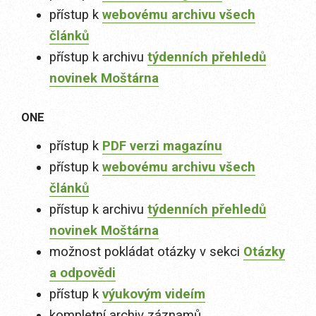
přístup k
webovému archivu všech
článků
přístup k archivu
týdenních přehledů
novinek Moštárna
ONE
přístup k
PDF verzi magazínu
přístup k
webovému archivu všech
článků
přístup k archivu
týdenních přehledů
novinek Moštárna
možnost pokládat otázky v sekci
Otázky
a odpovědi
přístup k
výukovým videím
kompletní archiv záznamů