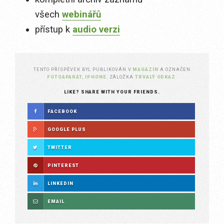
všech
webinářů
přístup k
audio verzi
TENTO PŘÍSPĚVEK BYL PUBLIKOVÁN V
MAGAZÍN
A OZNAČEN
FOTOAPARÁT
,
IPHONE
. ZÁLOŽKA
TRVALÝ ODKAZ
.
LIKE? SHARE WITH YOUR FRIENDS.
FACEBOOK
GOOGLE PLUS
TWITTER
PINTEREST
LINKEDIN
EMAIL