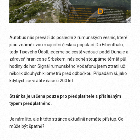
Autobus nás převáží do poslední z rumunských vesnic, které
jsou známé svou majoritní českou populací. Do Eibenthalu,
tedy Tisového Údolí, jedeme po cestě vedoucí podél Dunaje a
zároveň hranice se Srbskem, následně stoupáme téměř půl
hodiny do hor. Signál rumunského Vodafonu jsem ztratil už
několik dlouhých kilometrů před odbočkou. Připadám si, jako
kdybych se vrátil v čase o 200 let.
Stránka je určena pouze pro předplatitele s příslušným
typem předplatného.
Je nám líto, ale k této stránce aktuálně nemáte přístup. Co
může být špatně?