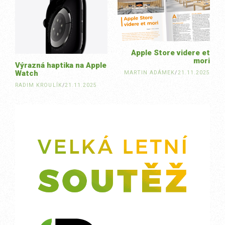
navigation
Apple Store videre et
mori
Výrazná haptika na Apple
Watch
MARTIN ADÁMEK
/
21.11.2025
RADIM KROULÍK
/
21.11.2025