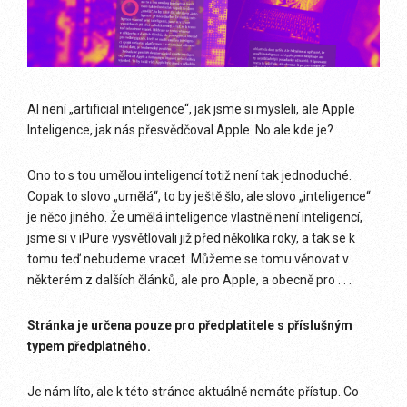
AI není „artificial inteligence“, jak jsme si mysleli, ale Apple
Inteligence, jak nás přesvědčoval Apple. No ale kde je?
Ono to s tou umělou inteligencí totiž není tak jednoduché.
Copak to slovo „umělá“, to by ještě šlo, ale slovo „inteligence“
je něco jiného. Že umělá inteligence vlastně není inteligencí,
jsme si v iPure vysvětlovali již před několika roky, a tak se k
tomu teď nebudeme vracet. Můžeme se tomu věnovat v
některém z dalších článků, ale pro Apple, a obecně pro . . .
Stránka je určena pouze pro předplatitele s příslušným
typem předplatného.
Je nám líto, ale k této stránce aktuálně nemáte přístup. Co