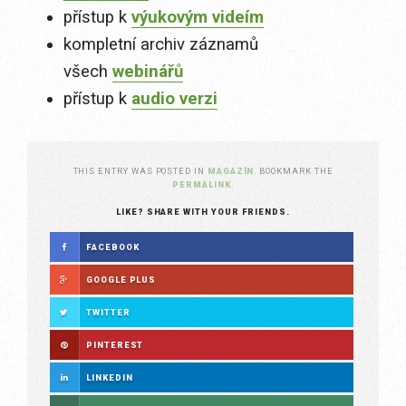
přístup k
výukovým videím
kompletní archiv záznamů
všech
webinářů
přístup k
audio verzi
THIS ENTRY WAS POSTED IN
MAGAZÍN
. BOOKMARK THE
PERMALINK
.
LIKE? SHARE WITH YOUR FRIENDS.
FACEBOOK
GOOGLE PLUS
TWITTER
PINTEREST
LINKEDIN