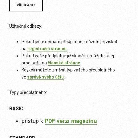
Užitečné odkazy:
Pokud ještě nemáte předplatné, můžete jej získat
na
registrační stránce
.
Pokud vaše předplatné již skončilo, můžete si jej
prodloužit na
členské stránce
.
Kdykoli můžete změnit typ vašeho předplatného
ve
správě svého účtu
.
Typy předplatného:
BASIC
přístup k
PDF verzi magazínu