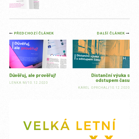
Post
PŘEDCHOZÍ ČLÁNEK
DALŠÍ ČLÁNEK
navigation
Důvěřuj, ale prověřuj!
Distanční výuka s
odstupem času
LENKA M
/
10.12.2020
KAREL OPRCHAL
/
10.12.2020