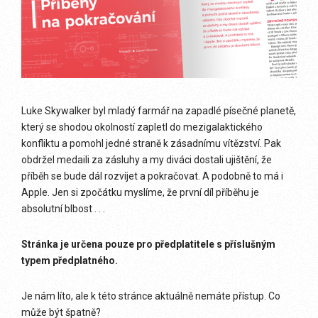
Luke Skywalker byl mladý farmář na zapadlé písečné planetě,
který se shodou okolností zapletl do mezigalaktického
konfliktu a pomohl jedné straně k zásadnímu vítězství. Pak
obdržel medaili za zásluhy a my diváci dostali ujištění, že
příběh se bude dál rozvíjet a pokračovat. A podobně to má i
Apple. Jen si zpočátku myslíme, že první díl příběhu je
absolutní blbost . . .
Stránka je určena pouze pro předplatitele s příslušným
typem předplatného.
Je nám líto, ale k této stránce aktuálně nemáte přístup. Co
může být špatně?