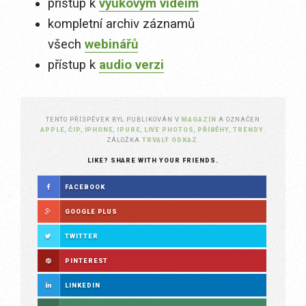
přístup k
výukovým videím
kompletní archiv záznamů
všech
webinářů
přístup k
audio verzi
TENTO PŘÍSPĚVEK BYL PUBLIKOVÁN V
MAGAZÍN
A OZNAČEN
APPLE
,
ČIP
,
IPHONE
,
IPURE
,
LIVE PHOTOS
,
PŘÍBĚHY
,
TRENDY
.
ZÁLOŽKA
TRVALÝ ODKAZ
.
LIKE? SHARE WITH YOUR FRIENDS.
FACEBOOK
GOOGLE PLUS
TWITTER
PINTEREST
LINKEDIN