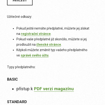
Užitečné odkazy:
Pokud ještě nemáte předplatné, můžete jej získat
na
registrační stránce
.
Pokud vaše předplatné již skončilo, můžete si jej
prodloužit na
členské stránce
.
Kdykoli můžete změnit typ vašeho předplatného
ve
správě svého účtu
.
Typy předplatného:
BASIC
přístup k
PDF verzi magazínu
STANDARD