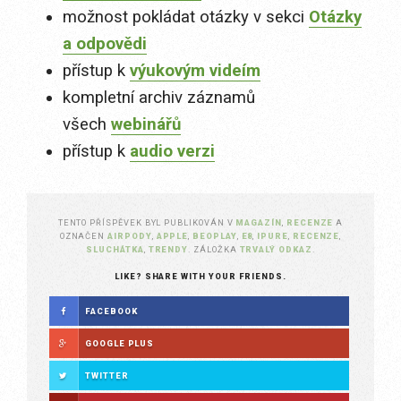
možnost pokládat otázky v sekci
Otázky
a odpovědi
přístup k
výukovým videím
kompletní archiv záznamů
všech
webinářů
přístup k
audio verzi
TENTO PŘÍSPĚVEK BYL PUBLIKOVÁN V
MAGAZÍN
,
RECENZE
A
OZNAČEN
AIRPODY
,
APPLE
,
BEOPLAY
,
E8
,
IPURE
,
RECENZE
,
SLUCHÁTKA
,
TRENDY
. ZÁLOŽKA
TRVALÝ ODKAZ
.
LIKE? SHARE WITH YOUR FRIENDS.
FACEBOOK
GOOGLE PLUS
TWITTER