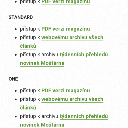
přístup k
PDF verzi magazínu
STANDARD
přístup k
PDF verzi magazínu
přístup k
webovému archivu všech
článků
přístup k archivu
týdenních přehledů
novinek Moštárna
ONE
přístup k
PDF verzi magazínu
přístup k
webovému archivu všech
článků
přístup k archivu
týdenních přehledů
novinek Moštárna