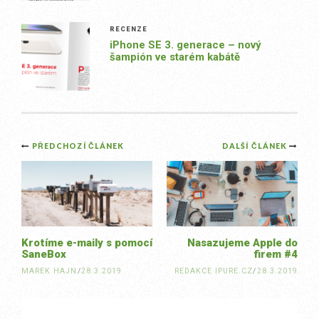
RECENZE
iPhone SE 3. generace – nový
šampión ve starém kabátě
Post
PŘEDCHOZÍ ČLÁNEK
DALŠÍ ČLÁNEK
navigation
Krotíme e-maily s pomocí
Nasazujeme Apple do
SaneBox
firem #4
MAREK HAJN
/
28.3.2019
REDAKCE IPURE.CZ
/
28.3.2019