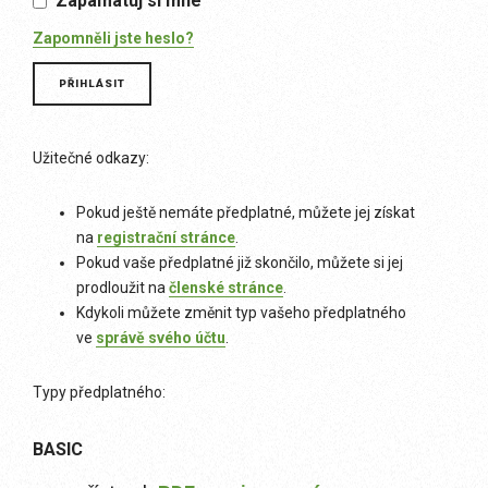
Zapamatuj si mne
Zapomněli jste heslo?
Užitečné odkazy:
Pokud ještě nemáte předplatné, můžete jej získat
na
registrační stránce
.
Pokud vaše předplatné již skončilo, můžete si jej
prodloužit na
členské stránce
.
Kdykoli můžete změnit typ vašeho předplatného
ve
správě svého účtu
.
Typy předplatného:
BASIC