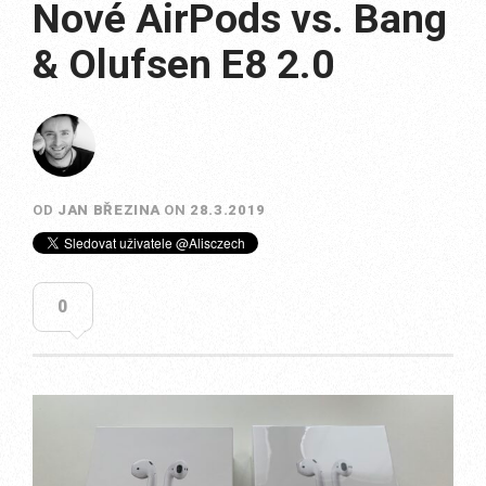
Nové AirPods vs. Bang
& Olufsen E8 2.0
OD
JAN BŘEZINA
ON
28.3.2019
0