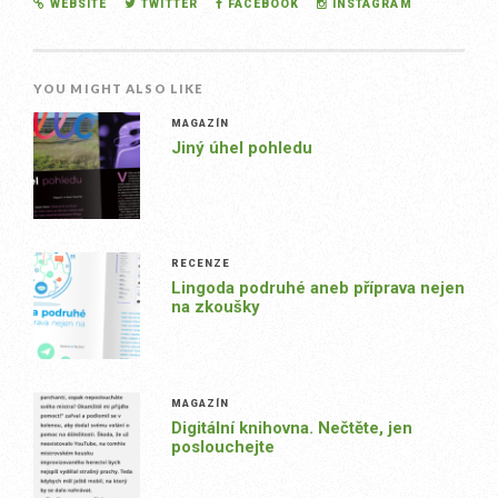
WEBSITE
TWITTER
FACEBOOK
INSTAGRAM
YOU MIGHT ALSO LIKE
MAGAZÍN
Jiný úhel pohledu
RECENZE
Lingoda podruhé aneb příprava nejen
na zkoušky
MAGAZÍN
Digitální knihovna. Nečtěte, jen
poslouchejte