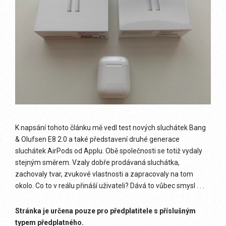
K napsání tohoto článku mě vedl test nových sluchátek Bang
& Olufsen E8 2.0 a také představení druhé generace
sluchátek AirPods od Applu. Obě společnosti se totiž vydaly
stejným směrem. Vzaly dobře prodávaná sluchátka,
zachovaly tvar, zvukové vlastnosti a zapracovaly na tom
okolo. Co to v reálu přináší uživateli? Dává to vůbec smysl . . .
Stránka je určena pouze pro předplatitele s příslušným
typem předplatného.