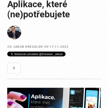
Aplikace, které
(ne)potřebujete
OD
JAKUB DRESSLER
ON
17.11.2022
0