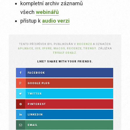
kompletní archiv záznamů
všech
webinářů
přístup k
audio verzi
TENTO PŘÍSPĚVEK BYL PUBLIKOVÁN V
RECENZE
A OZNAČEN
APLIKACE
,
IOS
,
IPURE
,
MACOS
,
RECENZE
,
TRENDY
. ZÁLOŽKA
TRVALÝ ODKAZ
.
LIKE? SHARE WITH YOUR FRIENDS.
FACEBOOK
GOOGLE PLUS
TWITTER
PINTEREST
LINKEDIN
EMAIL