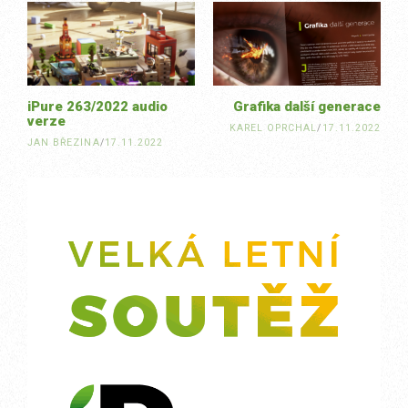
navigation
iPure 263/2022 audio
Grafika další generace
verze
KAREL OPRCHAL
/
17.11.2022
JAN BŘEZINA
/
17.11.2022