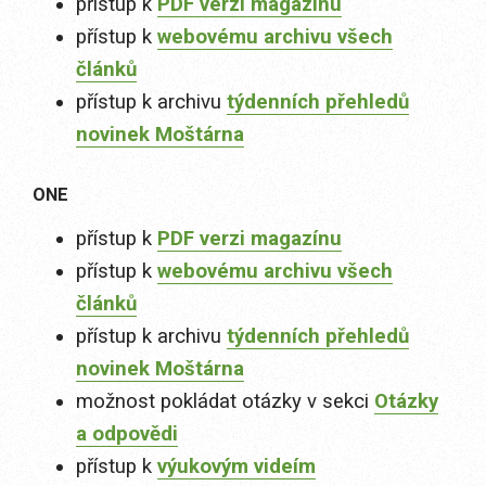
přístup k
PDF verzi magazínu
přístup k
webovému archivu všech
článků
přístup k archivu
týdenních přehledů
novinek Moštárna
ONE
přístup k
PDF verzi magazínu
přístup k
webovému archivu všech
článků
přístup k archivu
týdenních přehledů
novinek Moštárna
možnost pokládat otázky v sekci
Otázky
a odpovědi
přístup k
výukovým videím