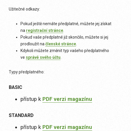
Užitečné odkazy:
Pokud ještě nemáte předplatné, můžete jej získat
na
registrační stránce
.
Pokud vaše předplatné již skončilo, můžete si jej
prodloužit na
členské stránce
.
Kdykoli můžete změnit typ vašeho předplatného
ve
správě svého účtu
.
Typy předplatného:
BASIC
přístup k
PDF verzi magazínu
STANDARD
přístup k
PDF verzi magazínu