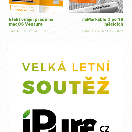
Efektivnější práce na
reMarkable 2 po 18
macOS Ventura
měsících
JAN NETOLIČKA
/
1.12.2022
MAREK HAJN
/
1.12.2022