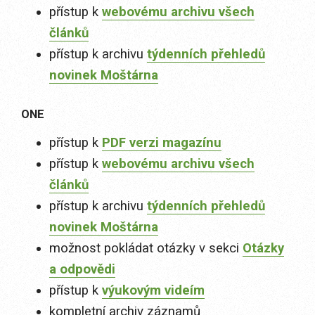
přístup k
webovému archivu všech
článků
přístup k archivu
týdenních přehledů
novinek Moštárna
ONE
přístup k
PDF verzi magazínu
přístup k
webovému archivu všech
článků
přístup k archivu
týdenních přehledů
novinek Moštárna
možnost pokládat otázky v sekci
Otázky
a odpovědi
přístup k
výukovým videím
kompletní archiv záznamů