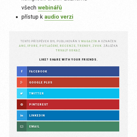
všech
webinářů
přístup k
audio verzi
TENTO PŘÍSPĚVEK BYL PUBLIKOVÁN V
MAGAZÍN
A OZNAČEN
ANC
,
IPURE
,
POTLAČENÍ
,
RECENZE
,
TRENDY
,
ZVUK
. ZÁLOŽKA
TRVALÝ ODKAZ
.
LIKE? SHARE WITH YOUR FRIENDS.
FACEBOOK
GOOGLE PLUS
TWITTER
PINTEREST
LINKEDIN
EMAIL