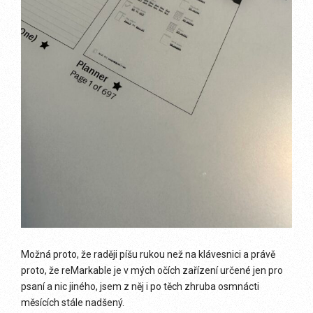
Možná proto, že raději píšu rukou než na klávesnici a právě
proto, že reMarkable je v mých očích zařízení určené jen pro
psaní a nic jiného, jsem z něj i po těch zhruba osmnácti
měsících stále nadšený.