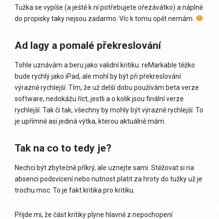
Tužka se vypíše (a ještě k ní potřebujete ořezávátko) a náplně
do propisky taky nejsou zadarmo. Víc k tomu opět nemám.
Ad lagy a pomalé překreslování
Tohle uznávám a beru jako validní kritiku. reMarkable těžko
bude rychlý jako iPad, ale mohl by být při překreslování
výrazně rychlejší. Tím, že už delší dobu používám beta verze
software, nedokážu říct, jestli a o kolik jsou finální verze
rychlejší. Tak či tak, všechny by mohly být výrazně rychlejší. To
je upřímně asi jediná výtka, kterou aktuálně mám.
Tak na co to tedy je?
Nechci být zbytečně příkrý, ale uznejte sami. Stěžovat si na
absenci podsvícení nebo nutnost platit za hroty do tužky už je
trochu moc. To je fakt kritika pro kritiku.
Přijde mi, že část kritiky plyne hlavně z nepochopení