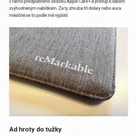
v rámci předplatného obdobu Apple Care+ a přístup k dalším
zvýhodněným nabídkám. Za ty zhruba tři dolary nebo eura
měsíčně se to podle mě vyplatí.
Ad hroty do tužky