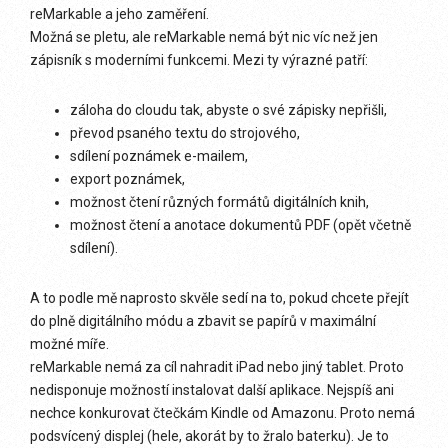
reMarkable a jeho zaměření.
Možná se pletu, ale reMarkable nemá být nic víc než jen
zápisník s moderními funkcemi. Mezi ty výrazné patří:
záloha do cloudu tak, abyste o své zápisky nepřišli,
převod psaného textu do strojového,
sdílení poznámek e-mailem,
export poznámek,
možnost čtení různých formátů digitálních knih,
možnost čtení a anotace dokumentů PDF (opět včetně
sdílení).
A to podle mě naprosto skvěle sedí na to, pokud chcete přejít
do plně digitálního módu a zbavit se papírů v maximální
možné míře.
reMarkable nemá za cíl nahradit iPad nebo jiný tablet. Proto
nedisponuje možností instalovat další aplikace. Nejspíš ani
nechce konkurovat čtečkám Kindle od Amazonu. Proto nemá
podsvícený displej (hele, akorát by to žralo baterku). Je to