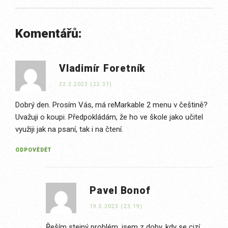
Komentářů:
Vladimír Foretník
22.2.2023 (22:31)
Dobrý den. Prosím Vás, má reMarkable 2 menu v češtině?
Uvažuji o koupi. Předpokládám, že ho ve škole jako učitel
využiji jak na psaní, tak i na čtení.
ODPOVĚDĚT
Pavel Bonof
19.5.2023 (23:19)
Řeším stejný problém, jsem z doby, kdy se cizí