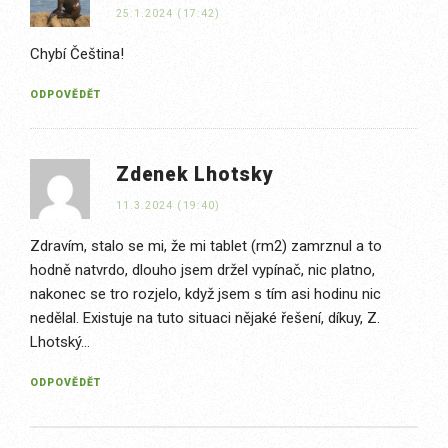
25.1.2024 (17:42)
Chybí Čeština!
ODPOVĚDĚT
Zdenek Lhotsky
11.3.2024 (19:40)
Zdravím, stalo se mi, že mi tablet (rm2) zamrznul a to
hodně natvrdo, dlouho jsem držel vypínač, nic platno,
nakonec se tro rozjelo, když jsem s tím asi hodinu nic
nedělal. Existuje na tuto situaci nějaké řešení, díkuy, Z.
Lhotský…
ODPOVĚDĚT