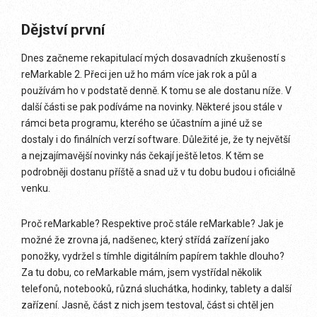
Dějství první
Dnes začneme rekapitulací mých dosavadních zkušeností s
reMarkable 2. Přeci jen už ho mám více jak rok a půl a
používám ho v podstatě denně. K tomu se ale dostanu níže. V
další části se pak podíváme na novinky. Některé jsou stále v
rámci beta programu, kterého se účastním a jiné už se
dostaly i do finálních verzí software. Důležité je, že ty největší
a nejzajímavější novinky nás čekají ještě letos. K těm se
podrobněji dostanu příště a snad už v tu dobu budou i oficiálně
venku.
Proč reMarkable? Respektive proč stále reMarkable? Jak je
možné že zrovna já, nadšenec, který střídá zařízení jako
ponožky, vydržel s tímhle digitálním papírem takhle dlouho?
Za tu dobu, co reMarkable mám, jsem vystřídal několik
telefonů, notebooků, různá sluchátka, hodinky, tablety a další
zařízení. Jasně, část z nich jsem testoval, část si chtěl jen