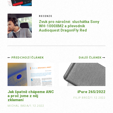
RECENZE
Zvuk pro náročné: sluchátka Sony
WH-1000XM2 a převodník
Audioquest DragonFly Red
Post
PŘEDCHOZÍ ČLÁNEK
DALŠÍ ČLÁNEK
navigation
Jak špatně chápeme ANC
iPure 265/2022
a proč jsme z něj
FILIP BROŽ
/
1.12.2022
zklamaní
MICHAL RADA
/
1.12.2022