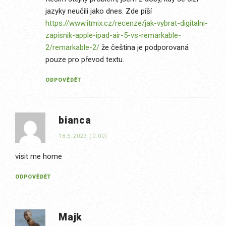
jazyky neučili jako dnes. Zde píší
https://www.itmix.cz/recenze/jak-vybrat-digitalni-
zapisnik-apple-ipad-air-5-vs-remarkable-
2/remarkable-2/
že čeština je podporovaná
pouze pro převod textu.
ODPOVĚDĚT
bianca
18.5.2023 (0:00)
visit me home
ODPOVĚDĚT
Majk