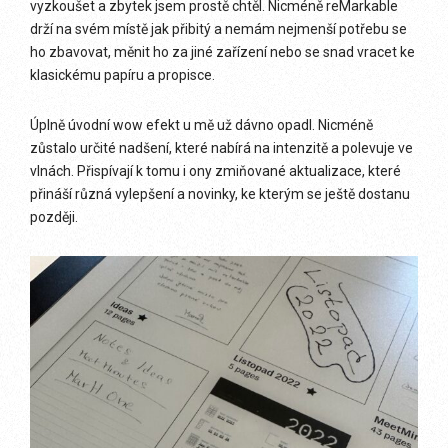
vyzkoušet a zbytek jsem prostě chtěl. Nicméně reMarkable
drží na svém místě jak přibitý a nemám nejmenší potřebu se
ho zbavovat, měnit ho za jiné zařízení nebo se snad vracet ke
klasickému papíru a propisce.
Úplně úvodní wow efekt u mě už dávno opadl. Nicméně
zůstalo určité nadšení, které nabírá na intenzitě a polevuje ve
vlnách. Přispívají k tomu i ony zmiňované aktualizace, které
přináší různá vylepšení a novinky, ke kterým se ještě dostanu
později.