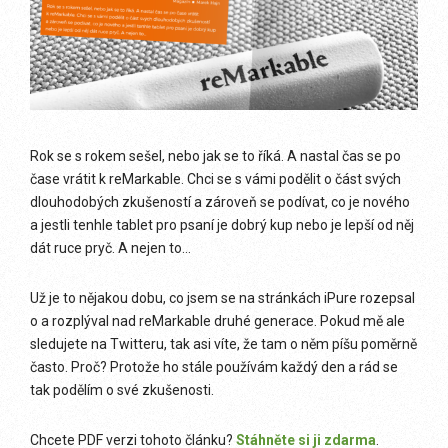
Rok se s rokem sešel, nebo jak se to říká. A nastal čas se po
čase vrátit k reMarkable. Chci se s vámi podělit o část svých
dlouhodobých zkušeností a zároveň se podívat, co je nového
a jestli tenhle tablet pro psaní je dobrý kup nebo je lepší od něj
dát ruce pryč. A nejen to…
Už je to nějakou dobu, co jsem se na stránkách iPure rozepsal
o a rozplýval nad reMarkable druhé generace. Pokud mě ale
sledujete na Twitteru, tak asi víte, že tam o něm píšu poměrně
často. Proč? Protože ho stále používám každý den a rád se
tak podělím o své zkušenosti.
Chcete PDF verzi tohoto článku?
Stáhněte si ji zdarma
.