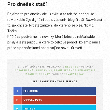
Pro dnešek stačí
Pojďme to pro dnešek ale uzavřít. A to tak, že jednoduše.
reMarkable 2 je digitální papír, zápisník, blog či diář. Nazvěte si
to, jak chcete. Prostě zařízení, do kterého se píše. Nic víc.
Tečka.
Příště se podíváme na novinky, které letos do reMarkable
přišly a ještě přijdou, a které to celkové pohodlí kolem psaní a
práce s poznámkami posouvají na novou úroveň.
TENTO PŘÍSPĚVEK BYL PUBLIKOVÁN V
RECENZE
A OZNAČEN
DOPORUČENÉ
,
IPURE
,
KNIHY
,
PSANÍ
,
RECENZE
,
REMARKABLE
2
,
TABLET
,
TRENDY
. ZÁLOŽKA
TRVALÝ ODKAZ
.
LIKE? SHARE WITH YOUR FRIENDS.
FACEBOOK
GOOGLE PLUS
TWITTER