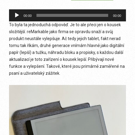
Audio
00:00
00:00
přehrávač
To byla ta jednoduchá odpověď. Je to ale přeci jen o kousek
složitější. reMarkable jako firma se opravdu snaží a svůj
produkt neustále vylepšuje. Ač tedy jejich tablet, fakt nerad
tomu tak říkám, druhé generace vnímám hlavně jako digitální
papír (lepší) a tužku, náhradu bloku a propisky, s každou další
aktualizací je toto zařízení o kousek lepší. Přibývají nové
funkce a vylepšení. Takové, které jsou primárně zaměřené na
psaní a uživatelský zážitek.