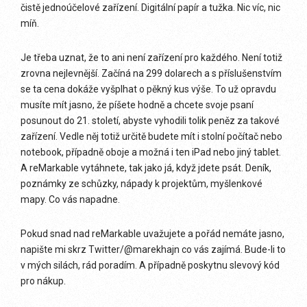
čistě jednoúčelové zařízení. Digitální papír a tužka. Nic víc, nic
míň.
Je třeba uznat, že to ani není zařízení pro každého. Není totiž
zrovna nejlevnější. Začíná na 299 dolarech a s příslušenstvím
se ta cena dokáže vyšplhat o pěkný kus výše. To už opravdu
musíte mít jasno, že píšete hodně a chcete svoje psaní
posunout do 21. století, abyste vyhodili tolik peněz za takové
zařízení. Vedle něj totiž určitě budete mít i stolní počítač nebo
notebook, případně oboje a možná i ten iPad nebo jiný tablet.
A reMarkable vytáhnete, tak jako já, když jdete psát. Deník,
poznámky ze schůzky, nápady k projektům, myšlenkové
mapy. Co vás napadne.
Pokud snad nad reMarkable uvažujete a pořád nemáte jasno,
napište mi skrz Twitter/@marekhajn co vás zajímá. Bude-li to
v mých silách, rád poradím. A případně poskytnu slevový kód
pro nákup.