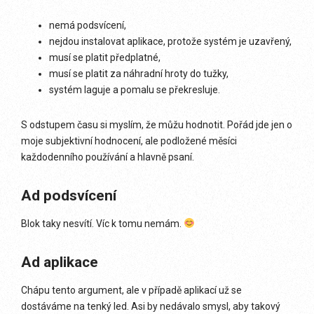
nemá podsvícení,
nejdou instalovat aplikace, protože systém je uzavřený,
musí se platit předplatné,
musí se platit za náhradní hroty do tužky,
systém laguje a pomalu se překresluje.
S odstupem času si myslím, že můžu hodnotit. Pořád jde jen o
moje subjektivní hodnocení, ale podložené měsíci
každodenního používání a hlavně psaní.
Ad podsvícení
Blok taky nesvítí. Víc k tomu nemám.
Ad aplikace
Chápu tento argument, ale v případě aplikací už se
dostáváme na tenký led. Asi by nedávalo smysl, aby takový