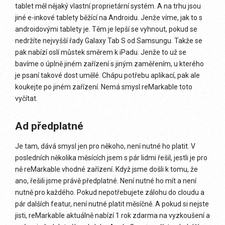
tablet měl nějaký vlastní proprietární systém. A na trhu jsou
jiné e-inkové tablety běžící na Androidu. Jenže víme, jak to s
androidovými tablety je. Těm je lepší se vyhnout, pokud se
nedržíte nejvyšší řady Galaxy Tab S od Samsungu. Takže se
pak nabízí oslí můstek směrem k iPadu. Jenže to už se
bavíme o úplně jiném zařízení s jiným zaměřením, u kterého
je psaní takové dost umělé. Chápu potřebu aplikací, pak ale
koukejte po jiném zařízení. Nemá smysl reMarkable toto
vyčítat.
Ad předplatné
Je tam, dává smysl jen pro někoho, není nutné ho platit. V
posledních několika měsících jsem s pár lidmi řešil, jestli je pro
ně reMarkable vhodné zařízení. Když jsme došli k tomu, že
ano, řešili jsme právě předplatné. Není nutné ho mít a není
nutně pro každého. Pokud nepotřebujete zálohu do cloudu a
pár dalších featur, není nutné platit měsíčně. A pokud si nejste
jisti, reMarkable aktuálně nabízí 1 rok zdarma na vyzkoušení a