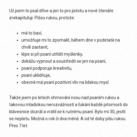
Už jsem to psal dříve a jen to pro jistotu a nové čtenáře
zrekapituluji. Píšou rukou, protože:
mě to baví,
umožňuje mi to zpomalit, během dne v podstatě na
chvíli zastavit,
lépe si při psaní utřídit myšlenky,
dokážu vypnout a soustředit se jen na psaní,
psaní podporuje kreativitu,
psaní uklidňuje,
obecně má psaní pozitivní vliv na lidskou mysl.
Takže jsem po letech ohrnování nosu nad psaním rukou a
takovou mladickou nerozvážností a ťukání každé pitomosti do
klávesnice dozrál a vrátil se k ručnímu psaní. Bylo mi 30, jestli
se nepletu. Možná o rok či dva méně. A od té doby píšu rukou.
Přes 7 let.