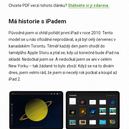
Chcete PDF verzi tohoto článku?
Stáhněte si ji zdarma.
Má historie s iPadem
Původně jsem si chtěl pořídit první iPad v roce 2010. Tento
model se u nás oficiálně neprodával, a já byl celý červenec v
kanadském Torontu. Téměř každý den jsem chodil do
tamějšího Apple Storu a ptal se, kdy už konečně bude iPad na
skladě. Nedočkal jsem se. A nedočkal jsem se ani v celém
New Yorku – tak žádané to bylo zboží. Když se na to dívám
dnes, jsem velmi rád, že jsem si necelý rok počkal a koupil až
iPad 2.