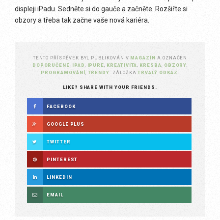
displeji iPadu. Sedněte si do gauče a začněte. Rozšiřte si
obzory a třeba tak začne vaše nová kariéra.
TENTO PŘÍSPĚVEK BYL PUBLIKOVÁN V
MAGAZÍN
A OZNAČEN
DOPORUČENÉ
,
IPAD
,
IPURE
,
KREATIVITA
,
KRESBA
,
OBZORY
,
PROGRAMOVÁNÍ
,
TRENDY
. ZÁLOŽKA
TRVALÝ ODKAZ
.
LIKE? SHARE WITH YOUR FRIENDS.
FACEBOOK
GOOGLE PLUS
TWITTER
PINTEREST
LINKEDIN
EMAIL