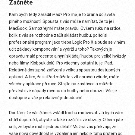
Začněte
Kam bych tedy zařadil iPad? Pro mě je to brána do světa
plného možností. Spousta z vás může namítat, že to je i
MacBook. Samozřejmě máte pravdu. Ovšem ruku na srdce,
kolik z vás se rozhodne začít skládat hudbu, pořídí si
profesionální program jako třeba Logic Pro X a bude se v něm
učit základy komponování a vydrží u toho? Takových je
opravdu malé procento a nyní skládají hudbu pro velké hvězdy
nebo filmy. Klobouk dolů. Pro všechny ostatní tu je iPad.
Relativně dostupné zařízení s velkou spoustou dostupných
aplikací. A tím, že si iPad můžete vzít opravdu všude, máte
všechny aplikace při ruce. Stojíte na zastávce a můžete
převést své nápady rovnou do hudby nebo obrazu. Vše je
dostupné a vše je relativně jednoduché.
Doufám, že vás článek zvládl trochu motivovat. Já bych vám
chtěl doporučit, abyste si také rozšířili své obzory. O čem jste
snili, že byste mohli jednou dělat? Možná vás překvapí, že
vaše nová dovednost je vzdálena jen několik tahů prstem po