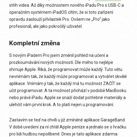
střih videa. Až díky možnostem nového iPadu Pro s USB-C a
operačním systémem iPadOS cítím, že si toto zařízení
opravdu zaslouží přívlastek Pro. Ovšem ne „Pro“ jako
profesionál, ale jako pokročilý uživatel.
Kompletní změna
S novým iPadem Pro jsem změnil pohled na učení a
prozkoumávání nových možností. Dle mého to nejlépe
shrnuje Apple. Říká, že programovat může každý. Tuto větu
nevnímám tak, že každý může programovat a vytvářet skvělé
aplikace. Vnímám ji tak, že každý má tu možnost ZAČÍT se
učit programovat. A ta možnost přichází v podobě MacBooku
nebo právě iPadu. Apple se snaží dodat potřebné materiály a
ulehčit vám první krok. A to platí nejen u programování.
Zastavím se teď na chvíli u již zmíněné aplikace GarageBand.
V době uvedení za ní chtěl Apple peníze a jednalo se o hračku
pro lidi hudbou nepolíbené. Dnes je tato aplikace zdarma