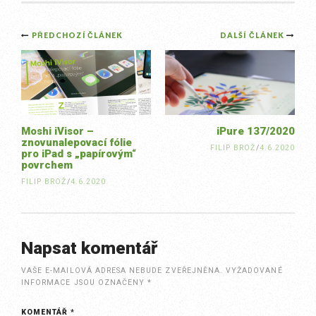
Post
PŘEDCHOZÍ ČLÁNEK
DALŠÍ ČLÁNEK
navigation
Moshi iVisor –
iPure 137/2020
znovunalepovací fólie
FILIP BROŽ
/
4.6.2020
pro iPad s „papírovým“
povrchem
FILIP BROŽ
/
4.6.2020
Napsat komentář
VAŠE E-MAILOVÁ ADRESA NEBUDE ZVEŘEJNĚNA.
VYŽADOVANÉ
INFORMACE JSOU OZNAČENY
*
KOMENTÁŘ
*