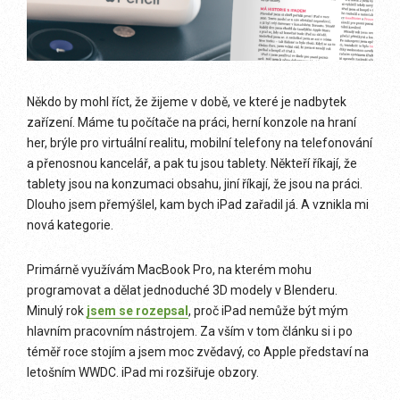
Někdo by mohl říct, že žijeme v době, ve které je nadbytek
zařízení. Máme tu počítače na práci, herní konzole na hraní
her, brýle pro virtuální realitu, mobilní telefony na telefonování
a přenosnou kancelář, a pak tu jsou tablety. Někteří říkají, že
tablety jsou na konzumaci obsahu, jiní říkají, že jsou na práci.
Dlouho jsem přemýšlel, kam bych iPad zařadil já. A vznikla mi
nová kategorie.
Primárně využívám MacBook Pro, na kterém mohu
programovat a dělat jednoduché 3D modely v Blenderu.
Minulý rok
jsem se rozepsal
, proč iPad nemůže být mým
hlavním pracovním nástrojem. Za vším v tom článku si i po
téměř roce stojím a jsem moc zvědavý, co Apple představí na
letošním WWDC. iPad mi rozšiřuje obzory.