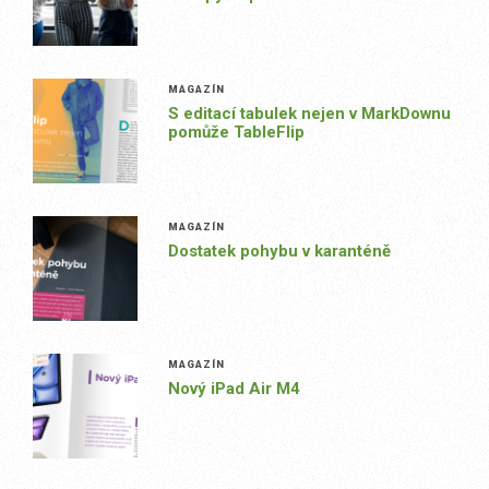
MAGAZÍN
S editací tabulek nejen v MarkDownu
pomůže TableFlip
MAGAZÍN
Dostatek pohybu v karanténě
MAGAZÍN
Nový iPad Air M4