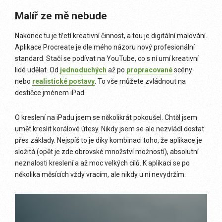
Malíř ze mě nebude
Nakonec tu je třetí kreativní činnost, a tou je digitální malování.
Aplikace Procreate je dle mého názoru nový profesionální
standard. Stačí se podívat na YouTube, co s ní umí kreativní
lidé udělat. Od
jednoduchých
až po
propracované
scény
nebo
realistické postavy
. To vše můžete zvládnout na
destičce jménem iPad.
O kreslení na iPadu jsem se několikrát pokoušel. Chtěl jsem
umět kreslit korálové útesy. Nikdy jsem se ale nezvládl dostat
přes základy. Nejspíš to je díky kombinaci toho, že aplikace je
složitá (opět je zde obrovské množství možností), absolutní
neznalosti kreslení a až moc velkých cílů. K aplikaci se po
několika měsících vždy vracím, ale nikdy u ní nevydržím.