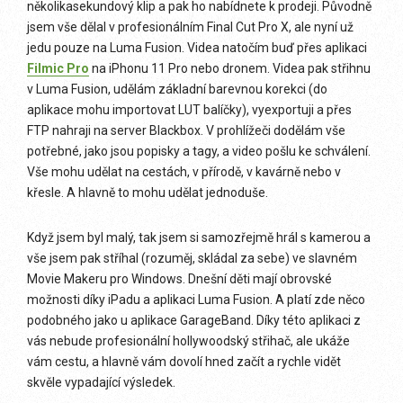
několikasekundový klip a pak ho nabídnete k prodeji. Původně
jsem vše dělal v profesionálním Final Cut Pro X, ale nyní už
jedu pouze na Luma Fusion. Videa natočím buď přes aplikaci
Filmic Pro
na iPhonu 11 Pro nebo dronem. Videa pak střihnu
v Luma Fusion, udělám základní barevnou korekci (do
aplikace mohu importovat LUT balíčky), vyexportuji a přes
FTP nahraji na server Blackbox. V prohlížeči dodělám vše
potřebné, jako jsou popisky a tagy, a video pošlu ke schválení.
Vše mohu udělat na cestách, v přírodě, v kavárně nebo v
křesle. A hlavně to mohu udělat jednoduše.
Když jsem byl malý, tak jsem si samozřejmě hrál s kamerou a
vše jsem pak stříhal (rozuměj, skládal za sebe) ve slavném
Movie Makeru pro Windows. Dnešní děti mají obrovské
možnosti díky iPadu a aplikaci Luma Fusion. A platí zde něco
podobného jako u aplikace GarageBand. Díky této aplikaci z
vás nebude profesionální hollywoodský střihač, ale ukáže
vám cestu, a hlavně vám dovolí hned začít a rychle vidět
skvěle vypadající výsledek.