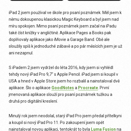
iPad 2 jsem používal ve škole pro psaní poznámek. Měl jsem k
němu dokoupenou klasickou Magic Keyboard a byl jsem nad
míru spokojen. Mimo psaní poznámek jsem začal na iPadu
také číst knížky v angličtině. Aplikace Pages a Books pak
doplňovaly aplikace jako iMovie a Garage Band. Obě ale
sloužily spíš k jednoduché zábavě a po pár měsících jsem je už
ani nezapnul.
S iPadem 2 jsem vydržel do léta 2016, kdy jsem si vyhlédl
tehdy nový iPad Pro 9,7″ s Apple Pencil. iPad jsem si koupil v
USA a hned v Apple Store jsem ho rozbalil a nainstaloval dvě
aplikace. Šlo o aplikace
GoodNotes
a
Procreate
. První
jmenovaná aplikace slouží pro psaní poznámek tužkou a
druhá pro digitální kreslení.
Minulý rok jsem neodolal, starý iPad Pro jsem předal přítelkyni
a koupil si nový iPad Pro 11. Po zakoupení jsem opět
nainstaloval novou aplikaci, tentokrát to byla
Luma Fusion
na