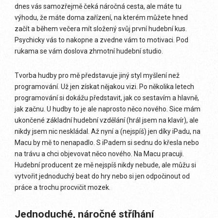
dnes vás samozřejmě čeká náročná cesta, ale máte tu
výhodu, že máte doma zařízení, na kterém můžete hned
začít a během večera mít složený svůj první hudební kus.
Psychicky vás to nakopne a zvedne vám to motivaci. Pod
rukama se vám doslova zhmotní hudební studio.
Tvorba hudby pro mě představuje jiný styl myšlení než
programování. Už jen získat nějakou vizi. Po několika letech
programování si dokážu představit, jak co sestavím a hlavně,
jak začnu. U hudby to je ale naprosto něco nového. Sice mám
ukončené základní hudební vzdělání (hrál jsem na klavír), ale
nikdy jsem nic neskládal. Až nyní a (nejspíš) jen díky iPadu, na
Macu by mě to nenapadlo. S iPadem si sednu do křesla nebo
na trávu a chci objevovat něco nového. Na Macu pracuji.
Hudební producent ze mě nejspíš nikdy nebude, ale můžu si
vytvořit jednoduchý beat do hry nebo si jen odpočinout od
práce a trochu procvičit mozek.
Jednoduché, náročné stříhání