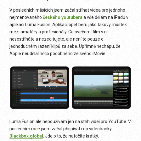
V posledních měsících jsem začal stříhat videa pro jednoho
nejmenovaného
českého youtubera
a vše dělám na iPadu v
aplikaci Luma Fusion. Aplikaci opět beru jako takový můstek
mezi amatéry a profesionály. Celovečerní film v ní
nesestříháte a nezeditujete, ale není to pouze o
jednoduchém řazení klipů za sebe. Upřímně nechápu, že
Apple neudělal něco podobného ze svého iMovie.
Luma Fusion ale nepoužívám jen na střih videí pro YouTube. V
posledním roce jsem začal přispívat i do videobanky
Blackbox.global
. Jde o to, že natočíte krátký,