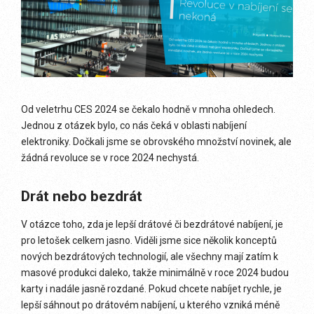
Od veletrhu CES 2024 se čekalo hodně v mnoha ohledech.
Jednou z otázek bylo, co nás čeká v oblasti nabíjení
elektroniky. Dočkali jsme se obrovského množství novinek, ale
žádná revoluce se v roce 2024 nechystá.
Drát nebo bezdrát
V otázce toho, zda je lepší drátové či bezdrátové nabíjení, je
pro letošek celkem jasno. Viděli jsme sice několik konceptů
nových bezdrátových technologií, ale všechny mají zatím k
masové produkci daleko, takže minimálně v roce 2024 budou
karty i nadále jasně rozdané. Pokud chcete nabíjet rychle, je
lepší sáhnout po drátovém nabíjení, u kterého vzniká méně