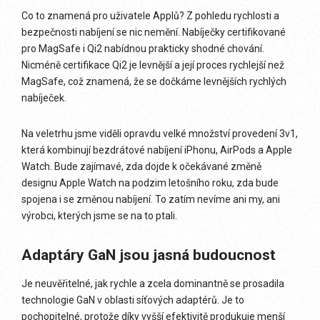
Co to znamená pro uživatele Applů? Z pohledu rychlosti a
bezpečnosti nabíjení se nic nemění. Nabíječky certifikované
pro MagSafe i Qi2 nabídnou prakticky shodné chování.
Nicméně certifikace Qi2 je levnější a její proces rychlejší než
MagSafe, což znamená, že se dočkáme levnějších rychlých
nabíječek.
Na veletrhu jsme viděli opravdu velké množství provedení 3v1,
která kombinují bezdrátové nabíjení iPhonu, AirPods a Apple
Watch. Bude zajímavé, zda dojde k očekávané změně
designu Apple Watch na podzim letošního roku, zda bude
spojena i se změnou nabíjení. To zatím nevíme ani my, ani
výrobci, kterých jsme se na to ptali.
Adaptáry GaN jsou jasná budoucnost
Je neuvěřitelné, jak rychle a zcela dominantně se prosadila
technologie GaN v oblasti síťových adaptérů. Je to
pochopitelné, protože díky vyšší efektivitě produkuje menší