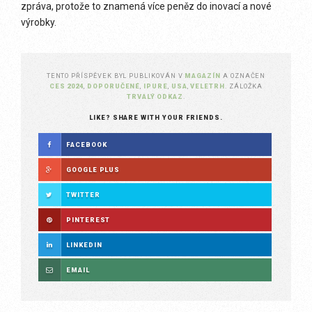
zpráva, protože to znamená více peněz do inovací a nové
výrobky.
TENTO PŘÍSPĚVEK BYL PUBLIKOVÁN V
MAGAZÍN
A OZNAČEN
CES 2024
,
DOPORUČENÉ
,
IPURE
,
USA
,
VELETRH
. ZÁLOŽKA
TRVALÝ ODKAZ
.
LIKE? SHARE WITH YOUR FRIENDS.
FACEBOOK
GOOGLE PLUS
TWITTER
PINTEREST
LINKEDIN
EMAIL