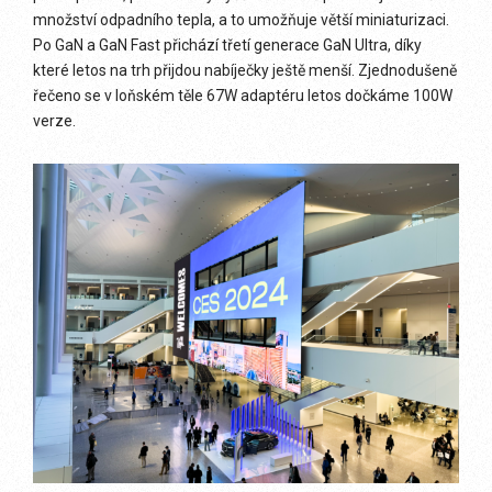
množství odpadního tepla, a to umožňuje větší miniaturizaci.
Po GaN a GaN Fast přichází třetí generace GaN Ultra, díky
které letos na trh přijdou nabíječky ještě menší. Zjednodušeně
řečeno se v loňském těle 67W adaptéru letos dočkáme 100W
verze.