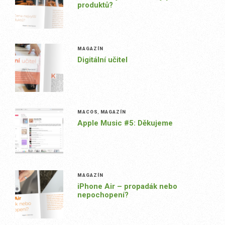
produktů?
MAGAZÍN
Digitální učitel
MACOS
,
MAGAZÍN
Apple Music #5: Děkujeme
MAGAZÍN
iPhone Air – propadák nebo
nepochopení?