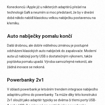
Koneckonců i Apple již u některých adaptérů přešel na
technologii GaN a neumím si moc představit, že by v dnešní
době někdo nabídl klasickou velkou nabíječku postavenou na
křemíku.
Auto nabíječky pomalu končí
Další drobnou, ale dobře viditelnou změnou je postupné
odcházení klasických auto nabíječek do zapalovače. Moderní
auta už nabízejí porty USB s dostatečným výkonem, takže
poptávka pomalu upadá. Výroba samozřejmě nekončí, ale
žádná inovace se nekoná.
Powerbanky 2v1
V oblasti powerbank je letošním trendem integrace nabíjecího
adaptéru přímo do powerbanky. Ta může díky této konstrukci
2v1 sloužit jako adaptér typicky se dvěma či třemi porty USB-