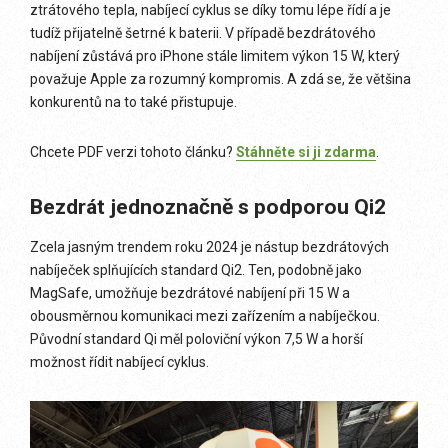
ztrátového tepla, nabíjecí cyklus se díky tomu lépe řídí a je
tudíž přijatelně šetrné k baterii. V případě bezdrátového
nabíjení zůstává pro iPhone stále limitem výkon 15 W, který
považuje Apple za rozumný kompromis. A zdá se, že většina
konkurentů na to také přistupuje.
Chcete PDF verzi tohoto článku?
Stáhněte si ji zdarma
.
Bezdrát jednoznačně s podporou Qi2
Zcela jasným trendem roku 2024 je nástup bezdrátových
nabíječek splňujících standard Qi2. Ten, podobně jako
MagSafe, umožňuje bezdrátové nabíjení při 15 W a
obousměrnou komunikaci mezi zařízením a nabíječkou.
Původní standard Qi měl poloviční výkon 7,5 W a horší
možnost řídit nabíjecí cyklus.