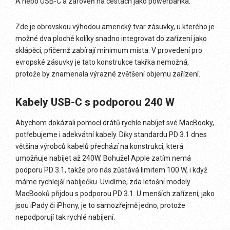
A nebo USB-C a zároveň na cestách jako powerbanka.
Zde je obrovskou výhodou americký tvar zásuvky, u kterého je
možné dva ploché kolíky snadno integrovat do zařízení jako
sklápěcí, přičemž zabírají minimum místa. V provedení pro
evropské zásuvky je tato konstrukce takřka nemožná,
protože by znamenala výrazné zvětšení objemu zařízení.
Kabely USB-C s podporou 240 W
Abychom dokázali pomocí drátů rychle nabíjet své MacBooky,
potřebujeme i adekvátní kabely. Díky standardu PD 3.1 dnes
většina výrobců kabelů přechází na konstrukci, která
umožňuje nabíjet až 240W. Bohužel Apple zatím nemá
podporu PD 3.1, takže pro nás zůstává limitem 100 W, i když
máme rychlejší nabíječku. Uvidíme, zda letošní modely
MacBooků přijdou s podporou PD 3.1. U menších zařízení, jako
jsou iPady či iPhony, je to samozřejmě jedno, protože
nepodporují tak rychlé nabíjení.