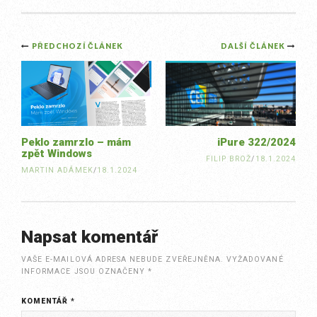
Post
PŘEDCHOZÍ ČLÁNEK
DALŠÍ ČLÁNEK
navigation
Peklo zamrzlo – mám
iPure 322/2024
zpět Windows
FILIP BROŽ
/
18.1.2024
MARTIN ADÁMEK
/
18.1.2024
Napsat komentář
VAŠE E-MAILOVÁ ADRESA NEBUDE ZVEŘEJNĚNA.
VYŽADOVANÉ
INFORMACE JSOU OZNAČENY
*
KOMENTÁŘ
*