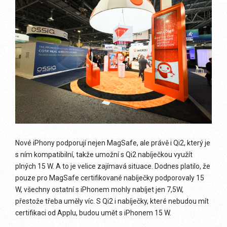
Nové iPhony podporují nejen MagSafe, ale právě i Qi2, který je
s ním kompatibilní, takže umožní s Qi2 nabíječkou využít
plných 15 W. A to je velice zajímavá situace. Dodnes platilo, že
pouze pro MagSafe certifikované nabíječky podporovaly 15
W, všechny ostatní s iPhonem mohly nabíjet jen 7,5W,
přestože třeba uměly víc. S Qi2 i nabíječky, které nebudou mít
certifikaci od Applu, budou umět s iPhonem 15 W.