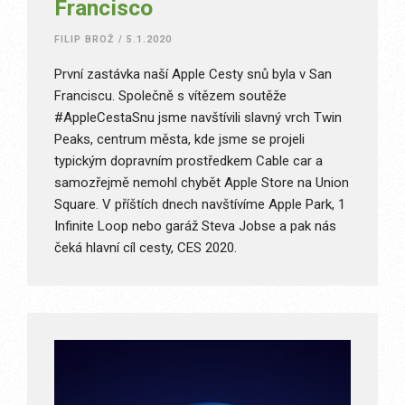
Francisco
FILIP BROŽ
/
5.1.2020
První zastávka naší Apple Cesty snů byla v San
Franciscu. Společně s vítězem soutěže
#AppleCestaSnu jsme navštívili slavný vrch Twin
Peaks, centrum města, kde jsme se projeli
typickým dopravním prostředkem Cable car a
samozřejmě nemohl chybět Apple Store na Union
Square. V příštích dnech navštívíme Apple Park, 1
Infinite Loop nebo garáž Steva Jobse a pak nás
čeká hlavní cíl cesty, CES 2020.