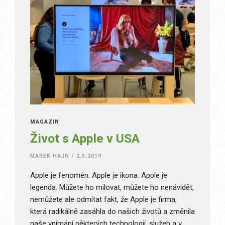
MAGAZÍN
Život s Apple v USA
MAREK HAJN
/
2.5.2019
Apple je fenomén. Apple je ikona. Apple je
legenda. Můžete ho milovat, můžete ho nenávidět,
nemůžete ale odmítat fakt, že Apple je firma,
která radikálně zasáhla do našich životů a změnila
naše vnímání některých technologií, služeb a v