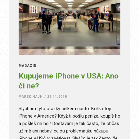
MAGAZÍN
Kupujeme iPhone v USA: Ano
či ne?
MAREK HAJN
/
29.11.2018
Slýchám tyto otázky celkem často. Kolik stojí
iPhone v Americe? Když ti pošlu peníze, koupíš ho
a pošleš mi ho? Dostávám je tak často, že občas
už mě ani nebaví celou problematiku nákupu
iPhone v USA vysvětlovat. Slyším je tak často, že