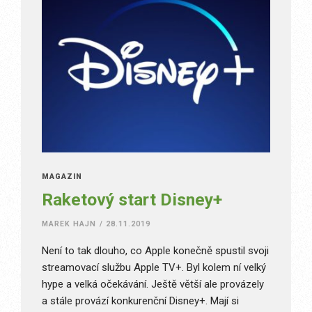
MAGAZÍN
Raketový start Disney+
MAREK HAJN
/
28.11.2019
Není to tak dlouho, co Apple konečně spustil svoji
streamovací službu Apple TV+. Byl kolem ní velký
hype a velká očekávání. Ještě větší ale provázely
a stále provází konkurenční Disney+. Mají si