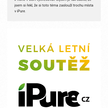
jsem si řekl, že si toto téma zaslouží trochu místa
v iPure.