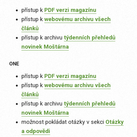
přístup k
PDF verzi magazínu
přístup k
webovému archivu všech
článků
přístup k archivu
týdenních přehledů
novinek Moštárna
ONE
přístup k
PDF verzi magazínu
přístup k
webovému archivu všech
článků
přístup k archivu
týdenních přehledů
novinek Moštárna
možnost pokládat otázky v sekci
Otázky
a odpovědi