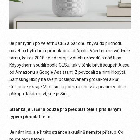
Je pár týdnů po veletrhu CES a pár dnů zbývá do příchodu
nového chytrého reproduktoru od Applu. Všechno nasvědčuje
tomu, že rok 2018 se odehraje v duchu závodů o náš hlas.
Kdybychom soudili podle CESu, tak v téhle bitvě soupeří Alexa
od Amazonu a Google Assistant. Z povzdálí za nimi klopýtá
Samsung Bixby na svém poslepovaném grošákovi a kůň
Cortana ze stáje Microsoftu pomalu uhnívá v prvním vodním
příkopu. Nikdo neví, kde je Siri . . .
Stránka je určena pouze pro předplatitele s příslušným
typem předplatného.
Je nám líto, ale k této stránce aktuálně nemáte přístup. Co
může být špatně?