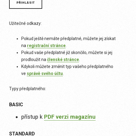
Užitečné odkazy:
Pokud ještě nemáte předplatné, můžete jej získat
na
registrační stránce
.
Pokud vaše předplatné již skončilo, můžete si jej
prodloužit na
členské stránce
.
Kdykoli můžete změnit typ vašeho předplatného
ve
správě svého účtu
.
Typy předplatného:
BASIC
přístup k
PDF verzi magazínu
STANDARD