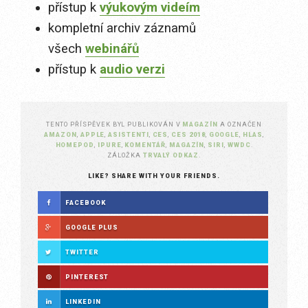
přístup k
výukovým videím
kompletní archiv záznamů
všech
webinářů
přístup k
audio verzi
TENTO PŘÍSPĚVEK BYL PUBLIKOVÁN V
MAGAZÍN
A OZNAČEN
AMAZON
,
APPLE
,
ASISTENTI
,
CES
,
CES 2018
,
GOOGLE
,
HLAS
,
HOMEPOD
,
IPURE
,
KOMENTÁŘ
,
MAGAZÍN
,
SIRI
,
WWDC
.
ZÁLOŽKA
TRVALÝ ODKAZ
.
LIKE? SHARE WITH YOUR FRIENDS.
FACEBOOK
GOOGLE PLUS
TWITTER
PINTEREST
LINKEDIN