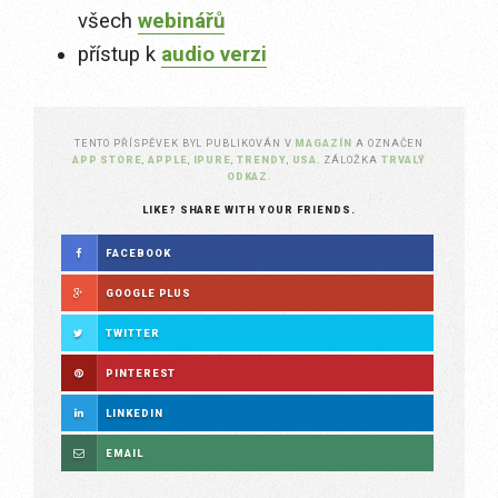
všech
webinářů
přístup k
audio verzi
TENTO PŘÍSPĚVEK BYL PUBLIKOVÁN V
MAGAZÍN
A OZNAČEN
APP STORE
,
APPLE
,
IPURE
,
TRENDY
,
USA
. ZÁLOŽKA
TRVALÝ
ODKAZ
.
LIKE? SHARE WITH YOUR FRIENDS.
FACEBOOK
GOOGLE PLUS
TWITTER
PINTEREST
LINKEDIN
EMAIL