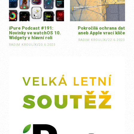
navigation
iPure Podcast #191:
Pokročilá ochrana dat
Novinky ve watchOS 10.
aneb Apple vrací klíče
Widgety v hlavní roli
RADIM KROULÍK
/
22.6.2023
RADIM KROULÍK
/
20.6.2023