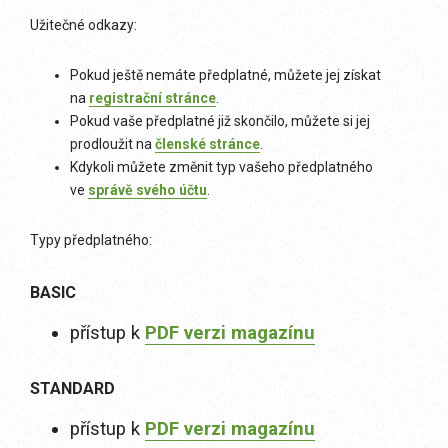
Užitečné odkazy:
Pokud ještě nemáte předplatné, můžete jej získat
na
registrační stránce
.
Pokud vaše předplatné již skončilo, můžete si jej
prodloužit na
členské stránce
.
Kdykoli můžete změnit typ vašeho předplatného
ve
správě svého účtu
.
Typy předplatného:
BASIC
přístup k
PDF verzi magazínu
STANDARD
přístup k
PDF verzi magazínu