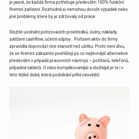
je jasné, že každá firma potřebuje především 100% funkční
firemní zařízení. Rozhodně si nemohou dovolit výpadek nebo
jiné problémy, které by je zdržovaly od práce.
Složité uvolnění pořizovacích prostředků, úvěry, náklady,
zatížení cashflow, účetní odpisy… Pořízení aktiv do firmy
zpravidla doprovází více starostí než užitku. Proto není divu,
že se firemní zákazníci poohlížejí po co nejlevnější alternativě
především v případě pracovních nástrojů – počítačů, telefonů,
případně tabletů. O něco komplikovanější a složitější je to i v
této těžké době, která podnikání příliš nesvědčí.