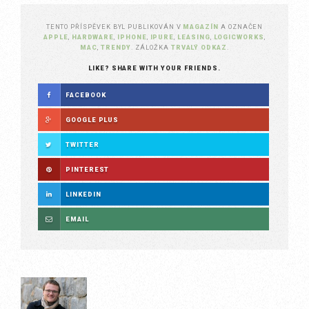
TENTO PŘÍSPĚVEK BYL PUBLIKOVÁN V
MAGAZÍN
A OZNAČEN
APPLE
,
HARDWARE
,
IPHONE
,
IPURE
,
LEASING
,
LOGICWORKS
,
MAC
,
TRENDY
. ZÁLOŽKA
TRVALÝ ODKAZ
.
LIKE? SHARE WITH YOUR FRIENDS.
FACEBOOK
GOOGLE PLUS
TWITTER
PINTEREST
LINKEDIN
EMAIL