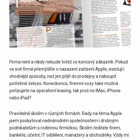
Firma není a nikdy nebude totéž co koncový zákazník. Pokud
ve své firmě přemýšlíte o nasazení zařízení Apple, existují i
vhodnější způsoby, než jen přijít do prodejny a nakoupit
potřebné železo. Koneckonců, firemní vozy také možná
pořizujete na operativní leasing, tak proč ne iMac, iPhone
nebo iPad?
Pravidelně školím v různých firmách. Rady na téma Apple
jsem poskytoval nadnárodním společnostem i drobným
podnikatelům s rodinnou firmičkou. Školím ředitele firem,
bankéře, účetní, IT oddělení, manažery a obchodníky. Vždy mi