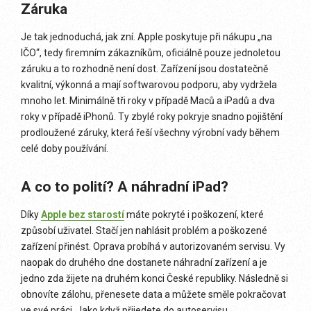
Záruka
Je tak jednoduchá, jak zní. Apple poskytuje při nákupu „na
IČO“, tedy firemním zákazníkům, oficiálně pouze jednoletou
záruku a to rozhodně není dost. Zařízení jsou dostatečně
kvalitní, výkonná a mají softwarovou podporu, aby vydržela
mnoho let. Minimálně tři roky v případě Maců a iPadů a dva
roky v případě iPhonů. Ty zbylé roky pokryje snadno pojištění
prodloužené záruky, která řeší všechny výrobní vady během
celé doby používání.
A co to polití? A náhradní iPad?
Díky
Apple bez starostí
máte pokryté i poškození, které
způsobí uživatel. Stačí jen nahlásit problém a poškozené
zařízení přinést. Oprava probíhá v autorizovaném servisu. Vy
naopak do druhého dne dostanete náhradní zařízení a je
jedno zda žijete na druhém konci České republiky. Následně si
obnovíte zálohu, přenesete data a můžete směle pokračovat
ve své práci. Jako když přijedete do autoservisu.