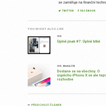
se zaměřuje na finanční techno
TWITTER
FACEBOOK
YOU MIGHT ALSO LIKE
IOS
Úplně jinak #7: Úplně blbě
IOS
,
MAGAZÍN
Dostane se na všechny. O
úspěchu iPhonu X se ale tep
rozhodne
Post
PŘEDCHOZÍ ČLÁNEK