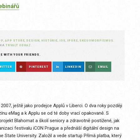
ebinářů
PP
,
APP STORE
,
DESIGN
,
HISTORIE
,
IOS
,
IPURE
,
SKEUOMORFISMUS
.
ŽKA
TRVALÝ ODKAZ
.
RE WITH YOUR FRIENDS.
WITTER
PINTEREST
LINKEDIN
EMAIL
2007, ještě jako prodejce Applů v Liberci. O dva roky později
ínu eMag a k Applu se od té doby vrací opakovaně. S
projekt Blahomat a školí seniory a zdravotně postižené, jak
ganizaci festivalu iCON Prague a přednáší digitální design na
State University. Založil a vede startup Přímá platba, který