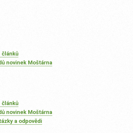
 článků
dů novinek Moštárna
 článků
dů novinek Moštárna
tázky a odpovědi