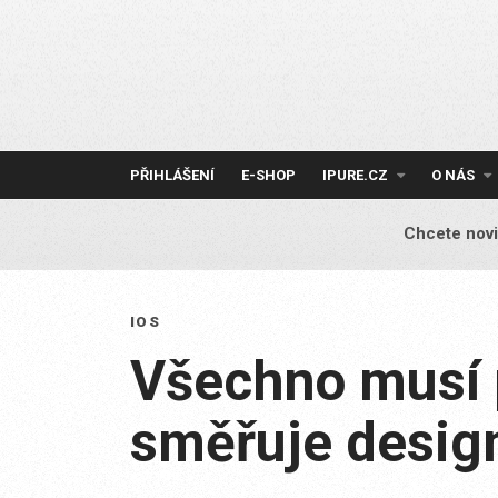
Skip
to
content
PŘIHLÁŠENÍ
E-SHOP
IPURE.CZ
O NÁS
Chcete novi
IOS
Všechno musí 
směřuje design