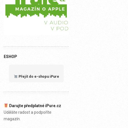
ESHOP
Přejít do e-shopu iPure
Darujte předplatné iPure.cz
Uděláte radost a podpoříte
magazín.