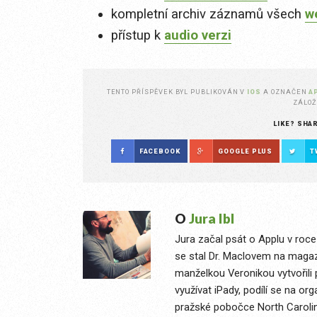
kompletní archiv záznamů všech
w
přístup k
audio verzi
TENTO PŘÍSPĚVEK BYL PUBLIKOVÁN V
IOS
A OZNAČEN
A
ZÁLO
LIKE? SHA
FACEBOOK
GOOGLE PLUS
T
O
Jura Ibl
Jura začal psát o Applu v roce 
se stal Dr. Maclovem na magaz
manželkou Veronikou vytvořili 
využívat iPady, podílí se na or
pražské pobočce North Caroline 