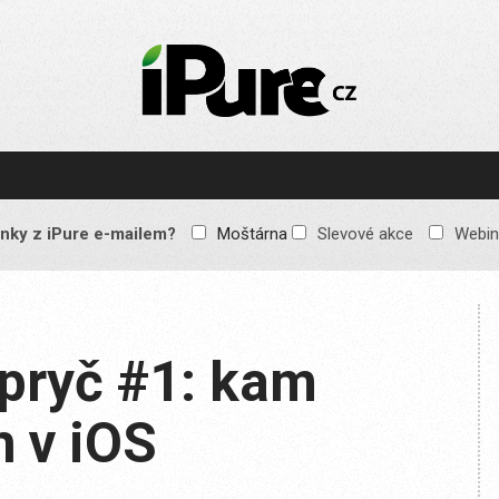
IPURE.CZ
Prémiový Apple e-
magazín, který vychází
každý týden. Žádné
reklamy, žádné
spekulace, jen čistý
obsah pro všechny
nky z iPure e-mailem?
Moštárna
Slevové akce
Webin
Apple fandy. Recenze,
komentáře a praktické
návody, jak začlenit
Apple zařízení do
každodenního života.
pryč #1: kam
 v iOS