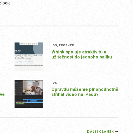
logie.
IOS
,
RECENZE
Whink spojuje atraktivitu a
užitečnost do jednoho balíku
IOS
Opravdu můžeme plnohodnotně
rve
stříhat video na iPadu?
DALŠÍ ČLÁNEK