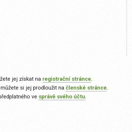
ete jej získat na
registrační stránce
.
 můžete si jej prodloužit na
členské stránce
.
předplatného ve
správě svého účtu
.