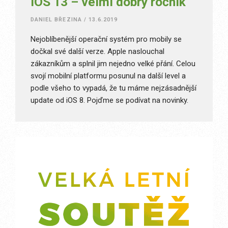
iOS 13 – velmi dobrý ročník
DANIEL BŘEZINA
/
13.6.2019
Nejoblíbenější operační systém pro mobily se
dočkal své další verze. Apple naslouchal
zákazníkům a splnil jim nejedno velké přání. Celou
svojí mobilní platformu posunul na další level a
podle všeho to vypadá, že tu máme nejzásadnější
update od iOS 8. Pojďme se podívat na novinky.