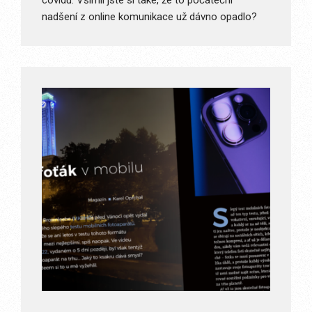
covidu. Všimli jste si také, že to počáteční
nadšení z online komunikace už dávno opadlo?