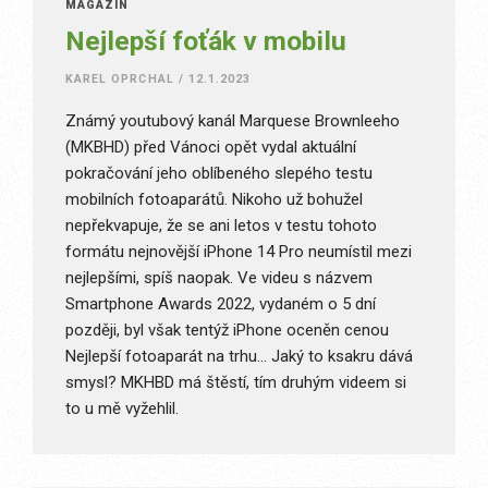
MAGAZÍN
Nejlepší foťák v mobilu
KAREL OPRCHAL
/
12.1.2023
Známý youtubový kanál Marquese Brownleeho
(MKBHD) před Vánoci opět vydal aktuální
pokračování jeho oblíbeného slepého testu
mobilních fotoaparátů. Nikoho už bohužel
nepřekvapuje, že se ani letos v testu tohoto
formátu nejnovější iPhone 14 Pro neumístil mezi
nejlepšími, spíš naopak. Ve videu s názvem
Smartphone Awards 2022, vydaném o 5 dní
později, byl však tentýž iPhone oceněn cenou
Nejlepší fotoaparát na trhu… Jaký to ksakru dává
smysl? MKHBD má štěstí, tím druhým videem si
to u mě vyžehlil.