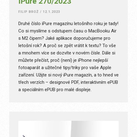
iPure 270/2023
FILIP BROŽ
/
12.1.2023
Druhé číslo iPure magazínu letošního roku je tady!
Co si myslíme s odstupem času o MacBooku Air
s M2 čipem? Jaké aplikace doporučujeme pro
letošní rok? A proč se zpět vrátit k textu? To vše
a mnohem více se dozvíte v novém čísle. Dále si
můžete přečíst, proč (není) je iPhone nejlepší
fotoaparát a užitečné tipy/triky pro vaše Apple
zařízení. Užijte si nový iPure magazín, a to hned ve
třech verzích – designové PDF, interaktivním ePUB
a speciálním ePUB pro malé displeje.