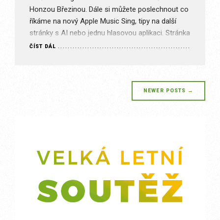
Honzou Březinou. Dále si můžete poslechnout co
říkáme na nový Apple Music Sing, tipy na další
stránky s AI nebo jednu hlasovou aplikaci. Stránka
je určena pouze pro předplatitele s příslušným…
ČÍST DÁL
Posts
NEWER POSTS
→
navigation