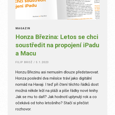
MAGAZÍN
Honza Březina: Letos se chci
soustředit na propojení iPadu
a Macu
FILIP BROŽ
/
5.1.2023
Honzu Březinu asi nemusím dlouze představovat.
Honza poslední dva měsíce tráví jako digitální
nomád na Havaji. I teď při čtení těchto řádků dost
možná někde leží na pláži a píše řádky nové knihy.
Jak se mu to daří? Jak hodnotí uplynulý rok a co
očekává od toho letošního? Stačí si přečíst
rozhovor.