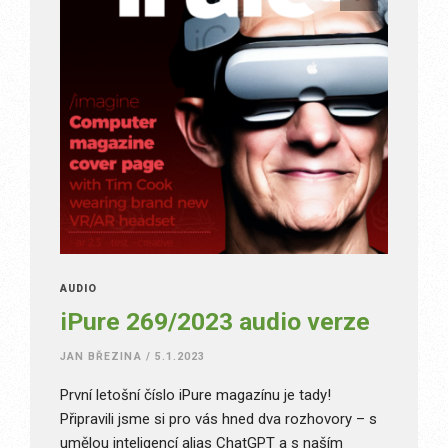
AUDIO
iPure 269/2023 audio verze
JAN BŘEZINA
/
5.1.2023
První letošní číslo iPure magazínu je tady!
Připravili jsme si pro vás hned dva rozhovory – s
umělou inteligencí alias ChatGPT a s naším