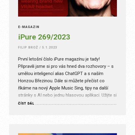
E-MAGAZÍN
iPure 269/2023
FILIP BROŽ
/
5.1.2023
První letošní číslo iPure magazínu je tady!
Připravili jsme si pro vás hned dva rozhovory – s
umělou inteligencí alias ChatGPT a s naším
Honzou Březinou. Dále si můžete přečíst co
říkáme na nový Apple Music Sing, tipy na další
stránky s AI nebo jednu hlasovou aplikaci. Užijte si
nový iPure magazín, a to hned ve…
ČÍST DÁL