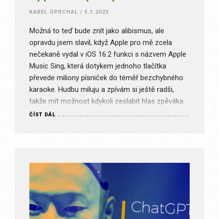
KAREL OPRCHAL
/
5.1.2023
Možná to teď bude znít jako alibismus, ale
opravdu jsem slavil, když Apple pro mě zcela
nečekaně vydal v iOS 16.2 funkci s názvem Apple
Music Sing, která dotykem jednoho tlačítka
převede miliony písniček do téměř bezchybného
karaoke. Hudbu miluju a zpívám si ještě radši,
takže mít možnost kdykoli zeslabit hlas zpěváka
bylo přesně to,…
ČÍST DÁL