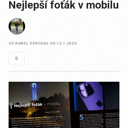
Nejlepší foťák v mobilu
OD
KAREL OPRCHAL
ON
12.1.2023
0