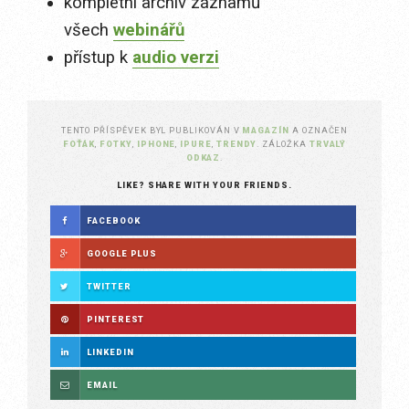
kompletní archiv záznamů
všech
webinářů
přístup k
audio verzi
TENTO PŘÍSPĚVEK BYL PUBLIKOVÁN V
MAGAZÍN
A OZNAČEN
FOŤÁK
,
FOTKY
,
IPHONE
,
IPURE
,
TRENDY
. ZÁLOŽKA
TRVALÝ
ODKAZ
.
LIKE? SHARE WITH YOUR FRIENDS.
FACEBOOK
GOOGLE PLUS
TWITTER
PINTEREST
LINKEDIN
EMAIL