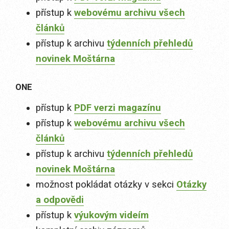
přístup k
webovému archivu všech
článků
přístup k archivu
týdenních přehledů
novinek Moštárna
ONE
přístup k
PDF verzi magazínu
přístup k
webovému archivu všech
článků
přístup k archivu
týdenních přehledů
novinek Moštárna
možnost pokládat otázky v sekci
Otázky
a odpovědi
přístup k
výukovým videím