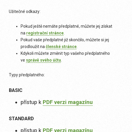
Užitečné odkazy:
Pokud ještě nemáte předplatné, můžete jej získat
na
registrační stránce
.
Pokud vaše předplatné již skončilo, můžete si jej
prodloužit na
členské stránce
.
Kdykoli můžete změnit typ vašeho předplatného
ve
správě svého účtu
.
Typy předplatného:
BASIC
přístup k
PDF verzi magazínu
STANDARD
přístup k
PDF verzi magazínu