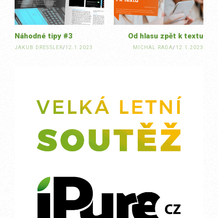
Náhodné tipy #3
Od hlasu zpět k textu
JAKUB DRESSLER
/
12.1.2023
MICHAL RADA
/
12.1.2023