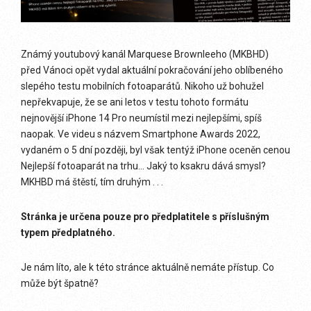
Známý youtubový kanál Marquese Brownleeho (MKBHD)
před Vánoci opět vydal aktuální pokračování jeho oblíbeného
slepého testu mobilních fotoaparátů. Nikoho už bohužel
nepřekvapuje, že se ani letos v testu tohoto formátu
nejnovější iPhone 14 Pro neumístil mezi nejlepšími, spíš
naopak. Ve videu s názvem Smartphone Awards 2022,
vydaném o 5 dní později, byl však tentýž iPhone oceněn cenou
Nejlepší fotoaparát na trhu… Jaký to ksakru dává smysl?
MKHBD má štěstí, tím druhým . . .
Stránka je určena pouze pro předplatitele s příslušným
typem předplatného.
Je nám líto, ale k této stránce aktuálně nemáte přístup. Co
může být špatně?