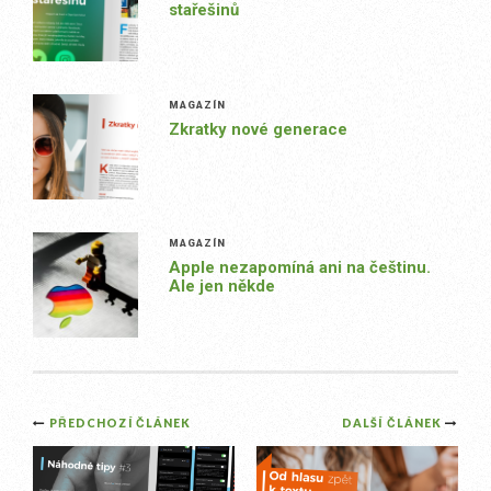
stařešinů
MAGAZÍN
Zkratky nové generace
MAGAZÍN
Apple nezapomíná ani na češtinu.
Ale jen někde
Post
PŘEDCHOZÍ ČLÁNEK
DALŠÍ ČLÁNEK
navigation