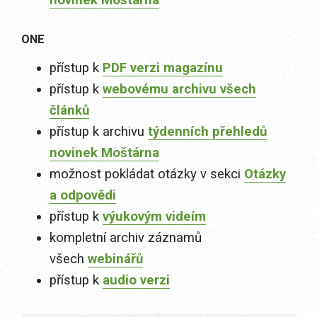
novinek Moštárna
ONE
přístup k
PDF verzi magazínu
přístup k
webovému archivu všech
článků
přístup k archivu
týdenních přehledů
novinek Moštárna
možnost pokládat otázky v sekci
Otázky
a odpovědi
přístup k
výukovým videím
kompletní archiv záznamů
všech
webinářů
přístup k
audio verzi