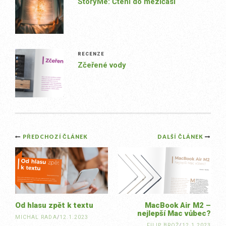
StoryMe: Čtení do mezičasí
RECENZE
Zčeřené vody
Post
PŘEDCHOZÍ ČLÁNEK
DALŠÍ ČLÁNEK
navigation
Od hlasu zpět k textu
MacBook Air M2 –
nejlepší Mac vůbec?
MICHAL RADA
/
12.1.2023
FILIP BROŽ
/
12.1.2023