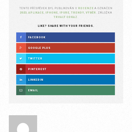
TENTO PŘÍSPĚVEK BYL PUBLIKOVÁN V
RECENZE
A OZNAČEN
2023
,
APLIKACE
,
IPHONE
,
IPURE
,
TRENDY
,
VÝBĚR
. ZÁLOŽKA
TRVALÝ ODKAZ
.
LIKE? SHARE WITH YOUR FRIENDS.
FACEBOOK
GOOGLE PLUS
TWITTER
PINTEREST
LINKEDIN
EMAIL