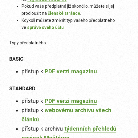
Pokud vaše předplatné již skončilo, můžete si jej
prodloužit na
členské stránce
.
Kdykoli můžete změnit typ vašeho předplatného
ve
správě svého účtu
.
Typy předplatného:
BASIC
přístup k
PDF verzi magazínu
STANDARD
přístup k
PDF verzi magazínu
přístup k
webovému archivu všech
článků
přístup k archivu
týdenních přehledů