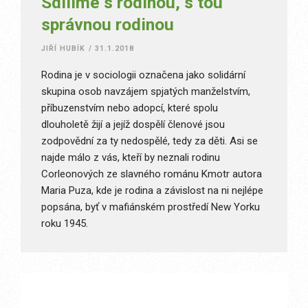
Sdílíme s rodinou, s tou
správnou rodinou
JIŘÍ HUBÍK
/
31.1.2018
Rodina je v sociologii označena jako solidární
skupina osob navzájem spjatých manželstvím,
příbuzenstvím nebo adopcí, které spolu
dlouholetě žijí a jejíž dospělí členové jsou
zodpovědní za ty nedospělé, tedy za děti. Asi se
najde málo z vás, kteří by neznali rodinu
Corleonových ze slavného románu Kmotr autora
Maria Puza, kde je rodina a závislost na ni nejlépe
popsána, byť v mafiánském prostředí New Yorku
roku 1945.