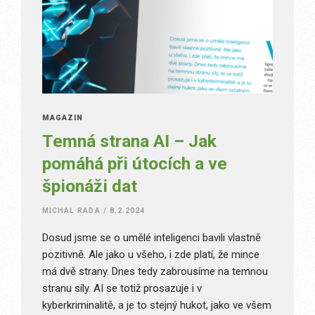
MAGAZÍN
Temná strana AI – Jak
pomáhá při útocích a ve
špionáži dat
MICHAL RADA
/
8.2.2024
Dosud jsme se o umělé inteligenci bavili vlastně
pozitivně. Ale jako u všeho, i zde platí, že mince
má dvě strany. Dnes tedy zabrousíme na temnou
stranu síly. AI se totiž prosazuje i v
kyberkriminalitě, a je to stejný hukot, jako ve všem