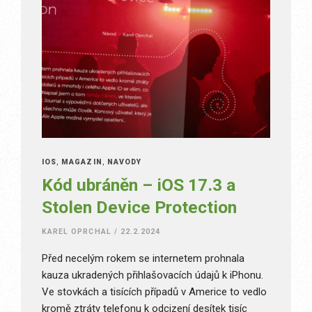
IOS
,
MAGAZÍN
,
NÁVODY
Kód ubráněn – iOS 17.3 a
Stolen Device Protection
KAREL OPRCHAL
/
22.2.2024
Před necelým rokem se internetem prohnala
kauza ukradených přihlašovacích údajů k iPhonu.
Ve stovkách a tisících případů v Americe to vedlo
kromě ztráty telefonu k odcizení desítek tisíc