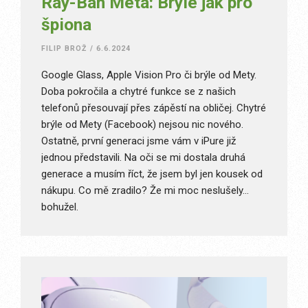
Ray-Ban Meta: Brýle jak pro
špiona
FILIP BROŽ
/
6.6.2024
Google Glass, Apple Vision Pro či brýle od Mety.
Doba pokročila a chytré funkce se z našich
telefonů přesouvají přes zápěstí na obličej. Chytré
brýle od Mety (Facebook) nejsou nic nového.
Ostatně, první generaci jsme vám v iPure již
jednou představili. Na oči se mi dostala druhá
generace a musím říct, že jsem byl jen kousek od
nákupu. Co mě zradilo? Že mi moc neslušely…
bohužel.