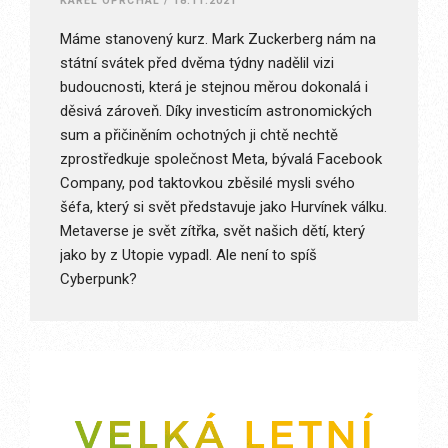
KAREL OPRCHAL
/
18.11.2021
Máme stanovený kurz. Mark Zuckerberg nám na
státní svátek před dvěma týdny nadělil vizi
budoucnosti, která je stejnou měrou dokonalá i
děsivá zároveň. Díky investicím astronomických
sum a přičiněním ochotných ji chtě nechtě
zprostředkuje společnost Meta, bývalá Facebook
Company, pod taktovkou zběsilé mysli svého
šéfa, který si svět představuje jako Hurvínek válku.
Metaverse je svět zítřka, svět našich dětí, který
jako by z Utopie vypadl. Ale není to spíš
Cyberpunk?