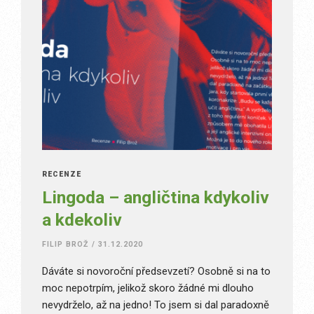
RECENZE
Lingoda – angličtina kdykoliv
a kdekoliv
FILIP BROŽ
/
31.12.2020
Dáváte si novoroční předsevzetí? Osobně si na to
moc nepotrpím, jelikož skoro žádné mi dlouho
nevydrželo, až na jedno! To jsem si dal paradoxně