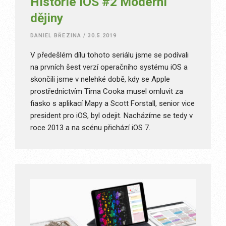
Historie iOS #2 Moderní
dějiny
DANIEL BŘEZINA
/
30.5.2019
V předešlém dílu tohoto seriálu jsme se podívali
na prvních šest verzí operačního systému iOS a
skončili jsme v nelehké době, kdy se Apple
prostřednictvím Tima Cooka musel omluvit za
fiasko s aplikací Mapy a Scott Forstall, senior vice
president pro iOS, byl odejit. Nacházíme se tedy v
roce 2013 a na scénu přichází iOS 7.