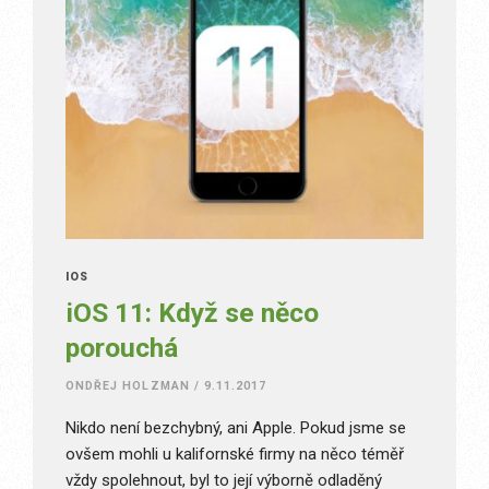
IOS
iOS 11: Když se něco
porouchá
ONDŘEJ HOLZMAN
/
9.11.2017
Nikdo není bezchybný, ani Apple. Pokud jsme se
ovšem mohli u kalifornské firmy na něco téměř
vždy spolehnout, byl to její výborně odladěný