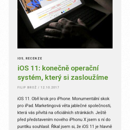
IOS
,
RECENZE
iOS 11: konečně operační
systém, který si zasloužíme
FILIP BROŽ
/
12.10.2017
iOS 11. Obří krok pro iPhone. Monumentální skok
pro iPad. Marketingová věta jablečné společnosti,
která vás přivítá na oficiálních stránkách. Ještě
před představením nového iPhonu X jsem s ní do
puntíku souhlasil. Říkal jsem si, že iOS 11 je hlavně