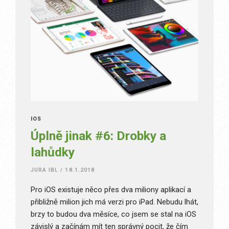
IOS
Úplně jinak #6: Drobky a
lahůdky
JURA IBL
/
18.1.2018
Pro iOS existuje něco přes dva miliony aplikací a
přibližně milion jich má verzi pro iPad. Nebudu lhát,
brzy to budou dva měsíce, co jsem se stal na iOS
závislý a začínám mít ten správný pocit, že čím