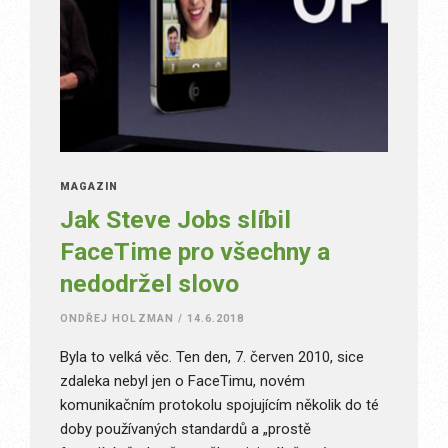
MAGAZÍN
Jak Steve Jobs slíbil
FaceTime pro všechny a
nedodržel slovo
ONDŘEJ HOLZMAN
/
14.6.2018
Byla to velká věc. Ten den, 7. červen 2010, sice
zdaleka nebyl jen o FaceTimu, novém
komunikačním protokolu spojujícím několik do té
doby používaných standardů a „prostě