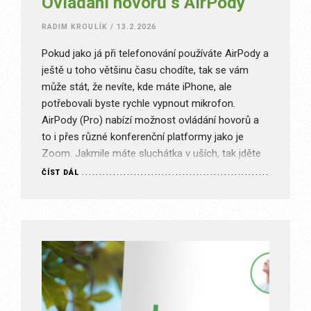
Ovládání hovorů s AirPody
RADIM KROULÍK
/
13.2.2026
Pokud jako já při telefonování používáte AirPody a
ještě u toho většinu času chodíte, tak se vám
může stát, že nevíte, kde máte iPhone, ale
potřebovali byste rychle vypnout mikrofon.
AirPody (Pro) nabízí možnost ovládání hovorů a
to i přes různé konferenční platformy jako je
Zoom. Jakmile máte sluchátka v uších, tak jděte
do Nastavení…
ČÍST DÁL