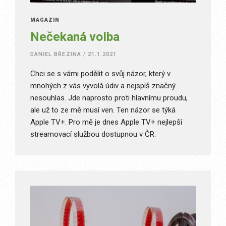
MAGAZÍN
Nečekaná volba
DANIEL BŘEZINA
/
21.1.2021
Chci se s vámi podělit o svůj názor, který v
mnohých z vás vyvolá údiv a nejspíš značný
nesouhlas. Jde naprosto proti hlavnímu proudu,
ale už to ze mě musí ven. Ten názor se týká
Apple TV+. Pro mě je dnes Apple TV+ nejlepší
streamovací službou dostupnou v ČR.