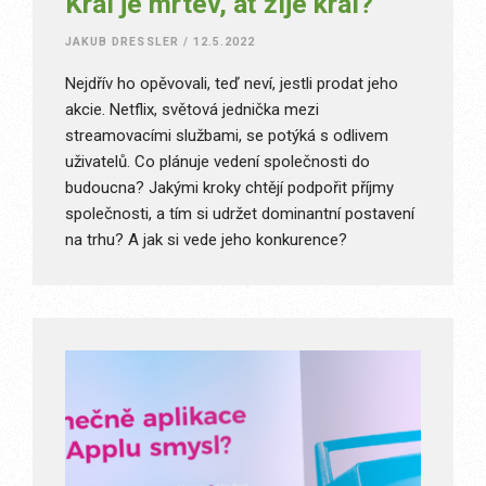
Král je mrtev, ať žije král?
JAKUB DRESSLER
/
12.5.2022
Nejdřív ho opěvovali, teď neví, jestli prodat jeho
akcie. Netflix, světová jednička mezi
streamovacími službami, se potýká s odlivem
uživatelů. Co plánuje vedení společnosti do
budoucna? Jakými kroky chtějí podpořit příjmy
společnosti, a tím si udržet dominantní postavení
na trhu? A jak si vede jeho konkurence?