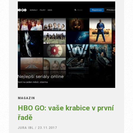
MAGAZÍN
HBO GO: vaše krabice v první
řadě
JURA IBL
/
23.11.2017