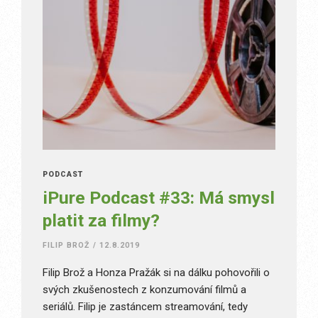
PODCAST
iPure Podcast #33: Má smysl
platit za filmy?
FILIP BROŽ
/
12.8.2019
Filip Brož a Honza Pražák si na dálku pohovořili o
svých zkušenostech z konzumování filmů a
seriálů. Filip je zastáncem streamování, tedy