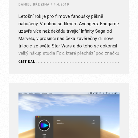
DANIEL BŘEZINA
/
4.4.2019
Letošní rok je pro filmové fanoušky pěkně
nabušený. V dubnu se filmem Avengers: Endgame
uzavře více než dekádu trvající Infinity Saga od
Marvelu, v prosinci nás čeká závěrečný díl nové
trilogie ze světa Star Wars a do toho se dokončil
velký nákup studia Fox, které přechází pod značku
Disney. Navíc se nám výrazně rozšiřuje trh…
ČÍST DÁL