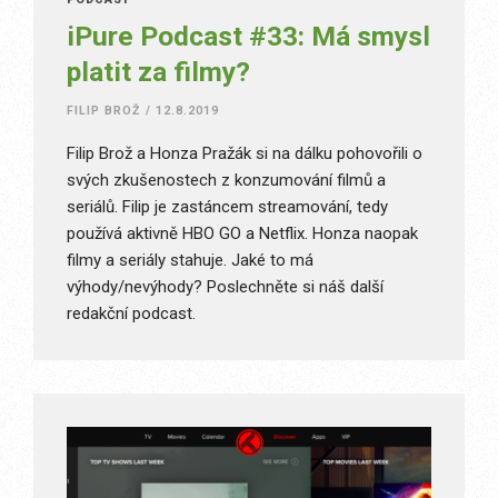
iPure Podcast #33: Má smysl
platit za filmy?
FILIP BROŽ
/
12.8.2019
Filip Brož a Honza Pražák si na dálku pohovořili o
svých zkušenostech z konzumování filmů a
seriálů. Filip je zastáncem streamování, tedy
používá aktivně HBO GO a Netflix. Honza naopak
filmy a seriály stahuje. Jaké to má
výhody/nevýhody? Poslechněte si náš další
redakční podcast.