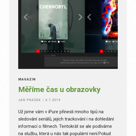
MAGAZÍN
Měříme čas u obrazovky
JAN PRAŽÁK
/
4.7.2019
Už jsme vám v iPure přinesli mnoho tipů na
sledování seriálů, jejich trackování i na dohledání
informací o filmech. Tentokrát se ale podíváme
na službu, která u nás tak populární není.Pokud