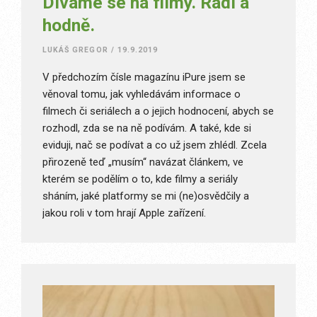
Díváme se na filmy. Rádi a
hodně.
LUKÁŠ GREGOR
/
19.9.2019
V předchozím čísle magazínu iPure jsem se
věnoval tomu, jak vyhledávám informace o
filmech či seriálech a o jejich hodnocení, abych se
rozhodl, zda se na ně podívám. A také, kde si
eviduji, nač se podívat a co už jsem zhlédl. Zcela
přirozeně teď „musím“ navázat článkem, ve
kterém se podělím o to, kde filmy a seriály
sháním, jaké platformy se mi (ne)osvědčily a
jakou roli v tom hrají Apple zařízení.