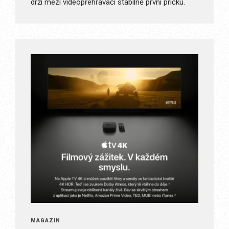
drží mezi videopřehrávači stabilně první příčku.
MAGAZÍN