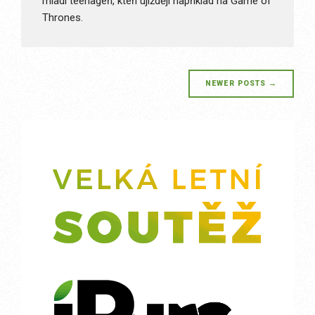
mladí teenageři, kteří ujíždějí například na Game of
Thrones.
Posts
NEWER POSTS
→
navigation