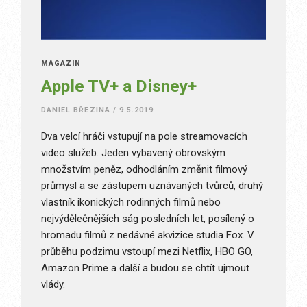
MAGAZÍN
Apple TV+ a Disney+
DANIEL BŘEZINA
/
9.5.2019
Dva velcí hráči vstupují na pole streamovacích
video služeb. Jeden vybavený obrovským
množstvím peněz, odhodláním změnit filmový
průmysl a se zástupem uznávaných tvůrců, druhý
vlastník ikonických rodinných filmů nebo
nejvýdělečnějších ság posledních let, posílený o
hromadu filmů z nedávné akvizice studia Fox. V
průběhu podzimu vstoupí mezi Netflix, HBO GO,
Amazon Prime a další a budou se chtít ujmout
vlády.