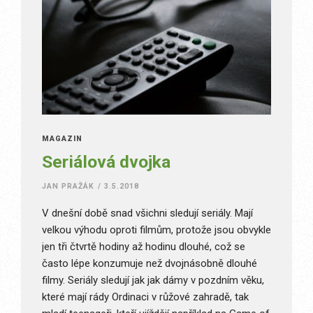
MAGAZÍN
Seriálová dvojka
JAN PRAŽÁK
/
3.5.2018
V dnešní době snad všichni sledují seriály. Mají
velkou výhodu oproti filmům, protože jsou obvykle
jen tři čtvrtě hodiny až hodinu dlouhé, což se
často lépe konzumuje než dvojnásobně dlouhé
filmy. Seriály sledují jak jak dámy v pozdním věku,
které mají rády Ordinaci v růžové zahradě, tak