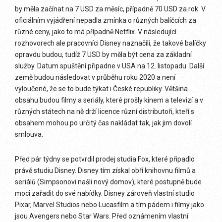
by měla začínat na 7 USD za měsíc, případně 70 USD za rok. V
oficiálním vyjádření nepadla zmínka o různých balíčcích za
různé ceny, jako to má případně Netflix. V následující
rozhovorech ale pracovníci Disney naznačili, že takové balíčky
opravdu budou, tudíž 7 USD by měla být cena za základní
služby. Datum spuštění připadne v USA na 12. listopadu. Další
země budou následovat v průběhu roku 2020 a není
vyloučené, že se to bude týkat i České republiky. Většina
obsahu budou filmy a seriály, které prošly kinem a televizí a v
různých státech na ně drží licence různí distributoři, kteří s
obsahem mohou po určitý čas nakládat tak, jak jim dovolí
smlouva.
Před pár týdny se potvrdil prodej studia Fox, které připadlo
právě studiu Disney. Disney tím získal obří knihovnu filmů a
seriálů (Simpsonovi našli nový domov), které postupně bude
moci zařadit do své nabídky. Disney zároveň vlastní studio
Pixar, Marvel Studios nebo Lucasfilm a tím pádem i filmy jako
jsou Avengers nebo Star Wars. Před oznámením vlastní