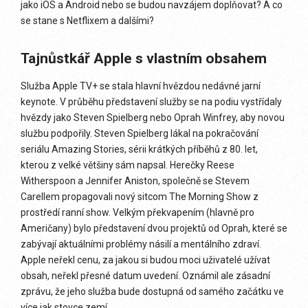
jako iOS a Android nebo se budou navzájem doplňovat? A co
se stane s Netflixem a dalšími?
Tajnůstkář Apple s vlastním obsahem
Služba Apple TV+ se stala hlavní hvězdou nedávné jarní
keynote. V průběhu představení služby se na podiu vystřídaly
hvězdy jako Steven Spielberg nebo Oprah Winfrey, aby novou
službu podpořily. Steven Spielberg lákal na pokračování
seriálu Amazing Stories, sérii krátkých příběhů z 80. let,
kterou z velké většiny sám napsal. Herečky Reese
Witherspoon a Jennifer Aniston, společně se Stevem
Carellem propagovali nový sitcom The Morning Show z
prostředí ranní show. Velkým překvapením (hlavně pro
Američany) bylo představení dvou projektů od Oprah, které se
zabývají aktuálními problémy násilí a mentálního zdraví.
Apple neřekl cenu, za jakou si budou moci uživatelé užívat
obsah, neřekl přesné datum uvedení. Oznámil ale zásadní
zprávu, že jeho služba bude dostupná od samého začátku ve
více jak stovce zemí.