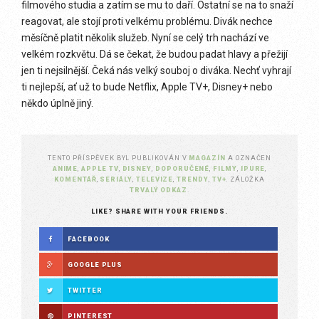
filmového studia a zatím se mu to daří. Ostatní se na to snaží
reagovat, ale stojí proti velkému problému. Divák nechce
měsíčně platit několik služeb. Nyní se celý trh nachází ve
velkém rozkvětu. Dá se čekat, že budou padat hlavy a přežijí
jen ti nejsilnější. Čeká nás velký souboj o diváka. Nechť vyhrají
ti nejlepší, ať už to bude Netflix, Apple TV+, Disney+ nebo
někdo úplně jiný.
TENTO PŘÍSPĚVEK BYL PUBLIKOVÁN V
MAGAZÍN
A OZNAČEN
ANIME
,
APPLE TV
,
DISNEY
,
DOPORUČENÉ
,
FILMY
,
IPURE
,
KOMENTÁŘ
,
SERIÁLY
,
TELEVIZE
,
TRENDY
,
TV+
. ZÁLOŽKA
TRVALÝ ODKAZ
.
LIKE? SHARE WITH YOUR FRIENDS.
FACEBOOK
GOOGLE PLUS
TWITTER
PINTEREST