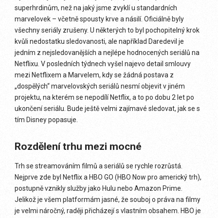
superhrdinům, než na jaký jsme zvyklí u standardních
marvelovek – včetně spousty krve a násilí. Oficiálně byly
všechny seriály zrušeny. U některých to byl pochopitelný krok
kvůli nedostatku sledovanosti, ale například Daredevil je
jedním z nejsledovanějších a nejlépe hodnocených seriálů na
Netflixu. V posledních týdnech vyšel najevo detail smlouvy
mezi Netflixem a Marvelem, kdy se žádná postava z
„dospělých“ marvelovských seriálů nesmí objevit v jiném
projektu, na kterém se nepodílí Netflix, a to po dobu 2 let po
ukončení seriálu. Bude ještě velmi zajímavé sledovat, jak se s
tím Disney popasuje.
Rozdělení trhu mezi mocné
Trh se streamováním filmů a seriálů se rychle rozrůstá.
Nejprve zde byl Netflix a HBO GO (HBO Now pro americký trh),
postupně vznikly služby jako Hulu nebo Amazon Prime.
Jelikož je všem platformám jasné, že souboj o práva na filmy
je velmi náročný, raději přicházejí s vlastním obsahem. HBO je