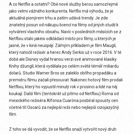
A co Netflix a ostatní? Obě nové služby berou samozřejmě
jako velmi vážného konkurenta. Netflix má výhodu, že je
aktuálně pionýrem trhu a zatím udává trendy. Je zde
znatelný posun od nákupu licencí na filmy od jiných studií k
vytváření vlastního obsahu. Navíc v posledních měsících se z
Netflixu stalo jakési odkládací místo pro filmy, u kterých je
jasné, že v kině neuspějí. Zářným příkladem je film Mauglí,
který natočil režisér a herec Andy Serkis už v roce 2016. V té
době ale Disney vydal hranou verzi své animované klasiky
Knihy džunglí, která vydělala po celém světě téměř miliardu
dolarů. Studio Warner Bros se zaleklo obřího propadáku a
premiéru filmu začali přesouvat. Nakonec hotový film prodali
Netflixu, který ho vypustil minulý rok v prosinci a lidé na něj
koukají. Další film (tentokrát už přímo od Netflixu) Roma od
mexického režiséra Alfonsa Cuaróna posbíral spousty cen
včetně tří Oscarů za nejlepší režii nebo nejlepší cizojazyčný
film.
Z toho se dá vyvodit, že se Netflix snaží vytvořit nový druh