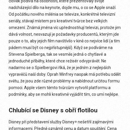
člověk podívá na osobnosti, které prezentovaly svoje
nadcházející dílo na keynote, dojde mu, o co se Apple snaží.
Od počátku nového milénia se televize, konkrétně televizní
seriály, stávají místem pro kreativní tvůrce bez velkých
omezení. Známá jména víc upřednostňují televizi, protože jim
dává volnost, nesvazují je požadavky producentů, kterým jde
pouze o to, aby jejich film navštívilo v kině co nejvíce lidí (a tím
pádem musí být co nejpřístupnější). Když se podíváme na
Stevena Spielberga, tak se vesměs jedná o chytlavé a
jednoduché příběhy, které chce režisér odvyprávět. Ne
nadarmo se o Spielbergovi říká, že je jedním z nejlepších
vypravěčů naší doby. Oprah Winfrey naopak má potřebu sdělit
světu, že jsou zde různé problémy a nabídnout určitou formu
pomoci. Apple všem těmto tvůrcům vytvořil platformu a
podmínky, aby se mohli kreativně vyjádřit tím, co umí nejlépe.
Chlubící se Disney s obří flotilou
Disney při představení služby Disney+ nešetřil zajímavými
informacemi. Předně oznámil cenu a datum spuštění. Cena