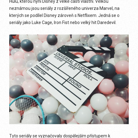
Hulu, kterou nyní Disney z velké části vlastní. Velkou
neznámou jsou seriály z rozšířeného univerza Marvel, na
kterých se podílel Disney zároveň s Netflixem. Jedná se o
seriály jako Luke Cage, Iron Fist nebo velký hit Daredevil.
Tyto seriály se vyznačovaly dospělejším přístupem k