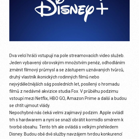
Dva velcí hráči vstupují na pole streamovacích video služeb.
Jeden vybavený obrovským množstvím peněz, odhodláním
změnit filmový průmysl a se zástupem uznávaných tvůrců,
druhý vlastník ikonických rodinných filmů nebo
nejvýdělečnějších ság posledních let, posílený o hromadu
filmů z nedávné akvizice studia Fox. V průběhu podzimu
vstoupí mezi Netflix, HBO GO, Amazon Prime a další a budou
se chtít ujmout vlády.
Nepochybně nás čeká velmi zajímavý podzim. Apple ovládl
trh s hardwarem a nyní se snaží obrátit kormidlo směrem k
tvorbě obsahu. Tento trh ale ovládá s velkým přehledem
Disney. Budou obě dvě služby navzájem tvrdou konkurencí