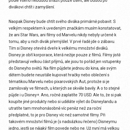
podle všeho nebudou snažit pouze bavit, ale budou po
divákovi chtít i zamyšlení.
Naopak Disney bude chtít svého diváka primárně pobavit. S
velkým respektem k uvedeným značkám musím konstatovat,
že ani Star Wars, ani filmy od Marvelu nikdy nebyly určené k
tomu, aby u nich divák přemýšlel. V prvé řadě jde o zábavu.
Tím si Disney otevírá dveře k velkému množství diváků.
Disney je obří korporace, která nežije pouze z filmů. Filmy jistě
představují velkou část příjmů, ale jsou to pořád jen vstupenky
do Disneyho světů. Na film půjdete jednou do kina, ale svým
dětem budete neustále kupovat hračky nebo oblečení s
tématikou Marvelu nebo pixarovských Aut, protože si je
zamilovaly ve filmech, u kterých se skvěle bavily. A o to stejné
půjde i u Disney+. Ano, ročně zaplatíte 70 USD. Ale to, že si pak
koupíte jiné produkty nebo si uděláte výlet do Disneylandu a
utratíte tam mnohonásobně víc peněz než za roční
předplatné, to je pro Disney víc než samotné filmy. Při
takovém množství filmů je (s nadsázkou řečeno) Disneymu
jedno, jestli se nějaký film povede nebo ne. Už nyní má velkou