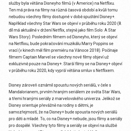
služby byla většina Disneyho filmů (v Americe) na Netflixu.
Ten má práva na filmy na různá časová období a kvůli tomu
nebudou všechny filmy dostupné v době spuštění Disney+.
Například všechny Star Wars se objeví v průběhu roku 2020 (8.
díl má aktuálně v držení Netflix, stejně jako film Solo: A Star
Wars Story). Posledním filmem od Disneyho, který se objeví
na Netflixu, bude pokračování muzikálu Marry Poppins se
vrací (v kinech měl film premiéru na Vánoce 2018). Počínaje
filmem Captain Marvel se všechny nové filmy objeví už
exkluzivně pouze na Disney+. Starší filmy se na Disney+ objeví
v průběhu roku 2020, kdy vyprší většina smluv s Netflixem.
Disney zároveň oznámil spoustu nových seriálů, v čele s
Mandalorianem, prvním hraným seriálem ze světa Star Wars,
a třemi hranými seriály z marvelovského univerza. Jelikož se
Disney orientuje převážně na rodiny s dětmi, je
samozřejmostí, že na Disney+ bude spousta nových seriálů
pro děti a mladé. To, co na Disney+ nebude, jsou filmy a seriály
pro dospělé. Všechny tyto filmy a seriály se objeví na službě