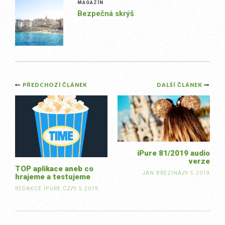
MAGAZÍN
Bezpečná skrýš
Post
PŘEDCHOZÍ ČLÁNEK
DALŠÍ ČLÁNEK
navigation
iPure 81/2019 audio
verze
TOP aplikace aneb co
JAN BŘEZINA
/
9.5.2019
hrajeme a testujeme
REDAKCE IPURE.CZ
/
9.5.2019