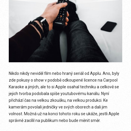
Nikdo nikdy neviděl film nebo hraný seriál od Applu. Ano, byly
zde pokusy o show v podobě odkoupené licence na Carpool
Karaoke a jiných, ale to si Apple osahal techniku a celkově se
jejich tvorba podobala spíše youtubovému kanálu. Nyní
přichází čas na velkou zkoušku, na velkou produkci. Ke
kamerám povolali jedničky ve svých oborech a dali jim
volnost. Možná už na konci tohoto roku se ukáže, jestli Apple
správně zacílil na publikum nebo bude měnit směr.