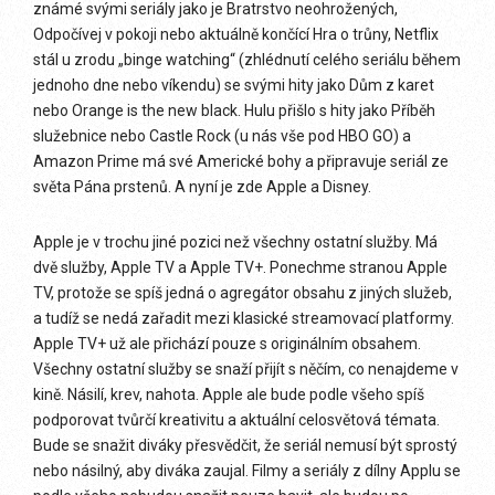
známé svými seriály jako je Bratrstvo neohrožených,
Odpočívej v pokoji nebo aktuálně končící Hra o trůny, Netflix
stál u zrodu „binge watching“ (zhlédnutí celého seriálu během
jednoho dne nebo víkendu) se svými hity jako Dům z karet
nebo Orange is the new black. Hulu přišlo s hity jako Příběh
služebnice nebo Castle Rock (u nás vše pod HBO GO) a
Amazon Prime má své Americké bohy a připravuje seriál ze
světa Pána prstenů. A nyní je zde Apple a Disney.
Apple je v trochu jiné pozici než všechny ostatní služby. Má
dvě služby, Apple TV a Apple TV+. Ponechme stranou Apple
TV, protože se spíš jedná o agregátor obsahu z jiných služeb,
a tudíž se nedá zařadit mezi klasické streamovací platformy.
Apple TV+ už ale přichází pouze s originálním obsahem.
Všechny ostatní služby se snaží přijít s něčím, co nenajdeme v
kině. Násilí, krev, nahota. Apple ale bude podle všeho spíš
podporovat tvůrčí kreativitu a aktuální celosvětová témata.
Bude se snažit diváky přesvědčit, že seriál nemusí být sprostý
nebo násilný, aby diváka zaujal. Filmy a seriály z dílny Applu se