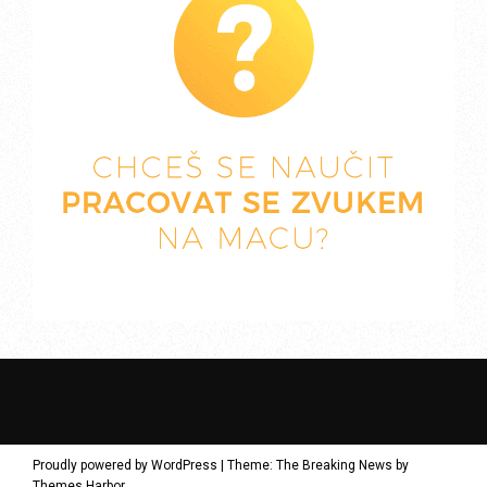
Proudly powered by WordPress
|
Theme: The Breaking News by
Themes Harbor
.