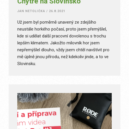
Chytře na Slovinsko
JAN NETOLIČKA
/
26.8.2021
Už jsem byl poměrně unavený ze zdejšího
neustále horkého počasí, proto jsem přemýšlel,
kde si udělat další pracovní dovolenou s trochu
lepším klimatem. Jakožto milovník hor jsem
nepřemýšlel dlouho, vždy jsem chtěl navštívit pro
mě úplně jinou přírodu, než kdekoliv jinde, a to ve
Slovinsku.