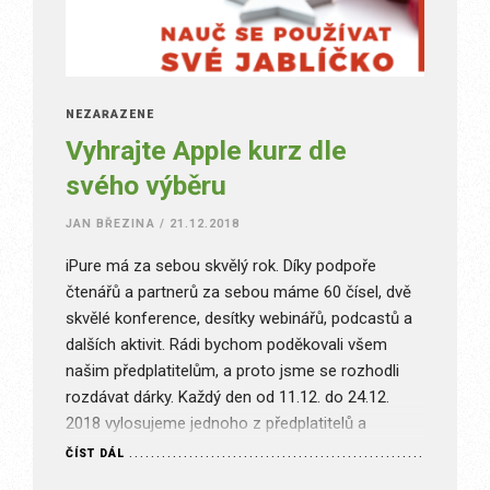
NEZAŘAZENÉ
Vyhrajte Apple kurz dle
svého výběru
JAN BŘEZINA
/
21.12.2018
iPure má za sebou skvělý rok. Díky podpoře
čtenářů a partnerů za sebou máme 60 čísel, dvě
skvělé konference, desítky webinářů, podcastů a
dalších aktivit. Rádi bychom poděkovali všem
našim předplatitelům, a proto jsme se rozhodli
rozdávat dárky. Každý den od 11.12. do 24.12.
2018 vylosujeme jednoho z předplatitelů a
zašleme mu dárkový poukaz na…
ČÍST DÁL