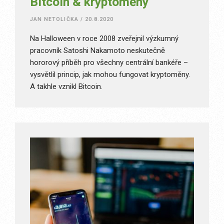
Bitcoin & kryptoměny
JAN NETOLIČKA
/
20.8.2020
Na Halloween v roce 2008 zveřejnil výzkumný
pracovník Satoshi Nakamoto neskutečně
hororový příběh pro všechny centrální bankéře –
vysvětlil princip, jak mohou fungovat kryptoměny.
A takhle vznikl Bitcoin.