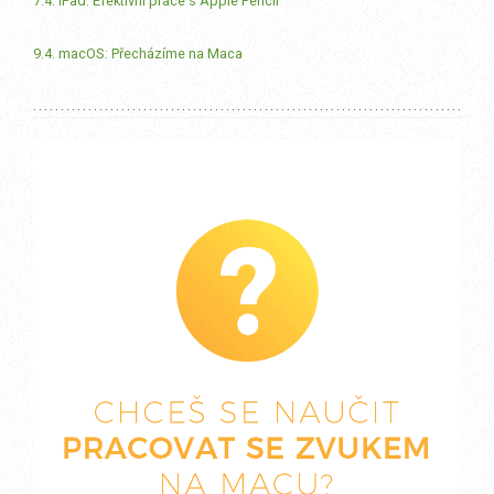
7.4. iPad: Efektivní práce s Apple Pencil
9.4. macOS: Přecházíme na Maca