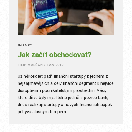
NÁVODY
Jak začít obchodovat?
FILIP MOLČAN
/
12.9.2019
Už několik let patří finanční startupy k jedněm z
nejzajímavějších a celý finanční segment k nejvíce
disruptivním podnikatelským prostředím. Věci,
které dříve byly myslitelné jedině z pozice bank,
dnes realizují startupy a nových finančních appek
přibývá slušným tempem.