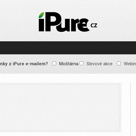
IPURE.CZ
Prémiový Apple e-
magazín, který vychází
každý týden. Žádné
reklamy, žádné
spekulace, jen čistý
obsah pro všechny
nky z iPure e-mailem?
Moštárna
Slevové akce
Webin
Apple fandy. Recenze,
komentáře a praktické
návody, jak začlenit
Apple zařízení do
každodenního života.