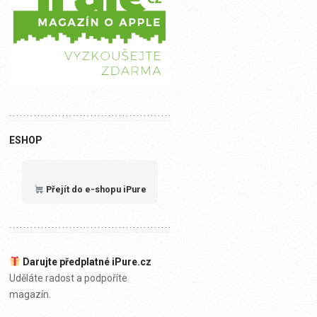
ESHOP
Přejít do e-shopu iPure
Darujte předplatné iPure.cz
Uděláte radost a podpoříte
magazín.