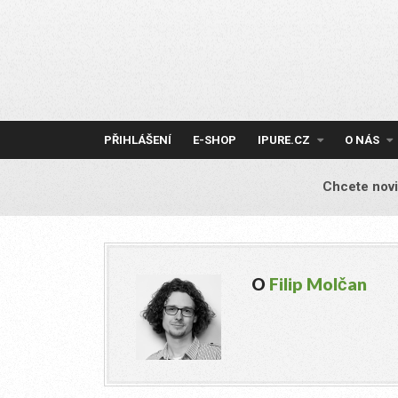
Skip
to
content
PŘIHLÁŠENÍ
E-SHOP
IPURE.CZ
O NÁS
Chcete novi
O
Filip Molčan